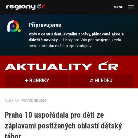
MENU
×
AKTUALITY
Připravujeme
KULTURA
Vždy v centru dění, aktuální zprávy, plánované akce a
důležité novinky.
Již brzy pro Vás připravujeme zcela
novou podobu našeho zpravodajství
SPORT
CESTOVÁNÍ
MAGAZÍN
RUBRIKY
HLEDEJ
DALŠÍ
RUBRIKA ›
POVODNĚ 2009
REGION
Praha 10 uspořádala pro děti ze
záplavami postižených oblastí dětský
tábor