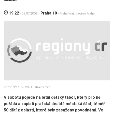
19:22
Praha 10
- 09.07.2009
›
Praha kraj
›
region Praha
Zdroj: NČR PRESS - Ilustrační foto
V sobotu pojede na letní dětský tábor, který pro ně
pořádá a zaplatí pražská desátá městská část, téměř
50 dětí z oblastí, které byly zasaženy povodněmi. Ve