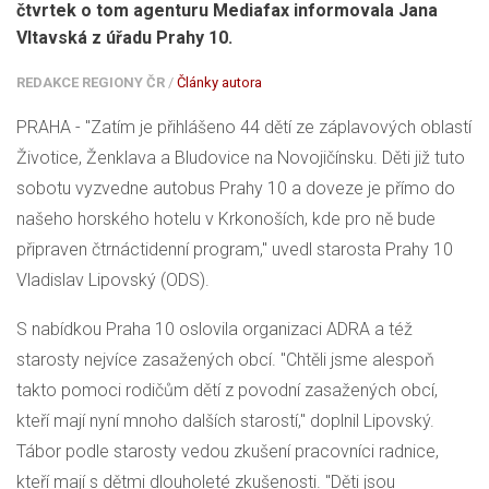
čtvrtek o tom agenturu Mediafax informovala Jana
Vltavská z úřadu Prahy 10.
REDAKCE REGIONY ČR
/
Články autora
PRAHA - "Zatím je přihlášeno 44 dětí ze záplavových oblastí
Životice, Ženklava a Bludovice na Novojičínsku. Děti již tuto
sobotu vyzvedne autobus Prahy 10 a doveze je přímo do
našeho horského hotelu v Krkonoších, kde pro ně bude
připraven čtrnáctidenní program," uvedl starosta Prahy 10
Vladislav Lipovský (
ODS
).
S nabídkou Praha 10 oslovila organizaci ADRA a též
starosty nejvíce zasažených obcí. "Chtěli jsme alespoň
takto pomoci rodičům dětí z povodní zasažených obcí,
kteří mají nyní mnoho dalších starostí," doplnil Lipovský.
Tábor podle starosty vedou zkušení pracovníci radnice,
kteří mají s dětmi dlouholeté zkušenosti. "Děti jsou