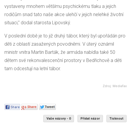
vystaveny mnohem většímu psychickému tlaku a jejich
rodičům snad tato naše akce ulehčí v jejich nelehké životní
situaci," dodal starosta Lipovský.
V poslední době je to již druhý tábor, který byl upořádán pro
děti z oblastí zasažených povodněmi. V úterý oznámil
ministr vnitra Martin Barták, že armáda nabídla také 50
dětem své rekonvalescenční prostory v Bedřichově a děti
tam odcestují na letní tábor.
Zdroj: Mediafax
Vaše názory - 0
Přidat názor
Tisknout