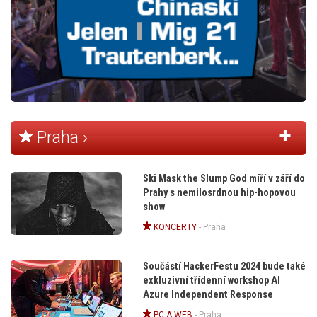
Praha ›
Ski Mask the Slump God míří v září do
Prahy s nemilosrdnou hip-hopovou
show
KONCERTY
-
Praha
Součástí HackerFestu 2024 bude také
exkluzivní třídenní workshop AI
Azure Independent Response
PC A WEB
-
Praha