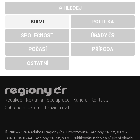
HLEDEJ
KRIMI
POLITIKA
SPOLEČNOST
ÚŘADY ČR
POČASÍ
PŘÍRODA
OSTATNÍ
Redakce
Reklama
Spolupráce
Kariéra
Kontakty
Ochrana soukromí
Pravidla užití
© 2009-2026 Redakce Regiony ČR. Provozovatel Regiony ČR.cz, s.r.o. -
ISSN 1805-8744 - Regiony ČR.cz, s.r.o. - Publikování nebo další šíření obsahu