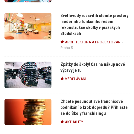
Světlovody rozsvítili členité prostory
moderního funkčního řešení
rekonstrukce školky v pražských
Stodůlkách
ARCHITEKTURA A PROJEKTOVÁNÍ
-
Praha 5
Zpátky do školy! Čas na nákup nové
výbavy je tu
VZDĚLÁVÁNÍ
Chcete posunout své franchisové
podnikání o krok dopředu? Přihlaste
se do Školy franchisingu
AKTUALITY