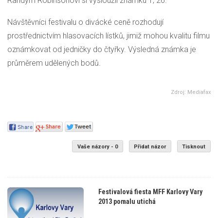
Randym Robinsonovi si vysloužil známku 1, 26.
Návštěvníci festivalu o divácké ceně rozhodují
prostřednictvím hlasovacích lístků, jimiž mohou kvalitu filmu
oznámkovat od jedničky do čtyřky. Výsledná známka je
průměrem udělených bodů.
Zdroj: Mediafax
Vaše názory - 0
Přidat názor
Tisknout
Festivalová fiesta MFF Karlovy Vary
2013 pomalu utichá