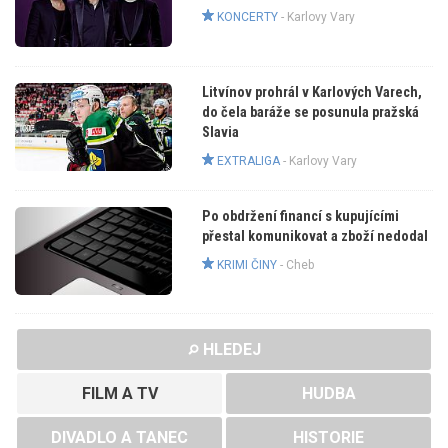
KONCERTY
-
Karlovy Vary
Litvínov prohrál v Karlových Varech,
do čela baráže se posunula pražská
Slavia
EXTRALIGA
-
Karlovy Vary
Po obdržení financí s kupujícími
přestal komunikovat a zboží nedodal
KRIMI ČINY
-
Cheb
HLEDEJ
FILM A TV
HUDBA
DIVADLO A TANEC
HISTORIE