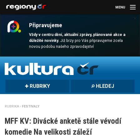
MENU
×
AKTUALITY
Připravujeme
KULTURA
Vždy v centru dění, aktuální zprávy, plánované akce a
důležité novinky.
Již brzy pro Vás připravujeme zcela
novou podobu našeho zpravodajství
SPORT
CESTOVÁNÍ
MAGAZÍN
RUBRIKY
HLEDEJ
DALŠÍ
REGION
RUBRIKA ›
FESTIVALY
MFF KV: Divácké anketě stále vévodí
komedie Na velikosti záleží