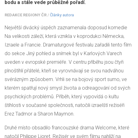
bodu a stále vede průběžné pořadí.
REDAKCE REGIONY ČR
/
Články autora
Největší divácký úspěch zaznamenala doposud komedie
Na velikosti záleží, která vznikla v koprodukci Německa,
Izraele a Francie. Dramaturgové festivalu zařadili tento film
do sekce Jiný pohled a snímek byl v Karlových Varech
uveden v evropské premiéře. V centru příběhu jsou čtyři
plnoštíhlí přátelé, kteří se vyrovnávají se svou nadváhou
svérázným způsobem. Vrhli se na bojový sport sumo, ve
kterém spatřují nový smysl života a odreagování od svých
psychických problémů. Příběh, který vypovídá o kultu
štíhlosti v současné společnosti, natočili izraelští režiséři
Erez Tadmor a Sharon Maymon.
Druhé místo obsadilo francouzské drama Welcome, které
natočil Philippe Lioret. Režisér ve svém filmu nahlíží na