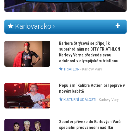
Karlovarsko ›
Barbora Strýcová se připojí k
superhrdinům na CITY TRIATHLON
Karlovy Vary a předvede svou
odolnost v olympijském triatlonu
TRIATLON
-
Karlovy Vary
Populární Kalibra Action bál poprvé v
novém kabátě
KULTURNÍ UDÁLOSTI
-
Karlovy Vary
Scooter přiveze do Karlových Varů
speciální předvánoční nadílku