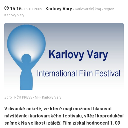
15:16
Karlovy Vary
- 09.07.2009
›
Karlovarský kraj
›
region
Karlovy Vary
Zdroj: NČR PRESS - MFF Karlovy Vary
V divácké anketě, ve které mají možnost hlasovat
návštěvníci karlovarského festivalu, vítězí koprodukční
snímek Na velikosti záleží. Film získal hodnocení 1, 09