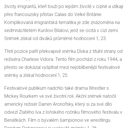
životy imigrantů, kteří touží po lepším životě v cizině a utíkají
přes francouzský přístav Calais do Velké Británie.
Komplikovaná imigrantská tematika je zde znázorněna na
sedmnáctiletém Kurdovi Bilalovi, jenž se ocitá v cizí zemi.
Snímek získal od diváků průměrné hodnocení 1, 23.
Třetí pozice patří překvapivě snímku Dívka z titulní strany od
režiséra Charlese Vidora. Tento film pochází z roku 1944, a
přesto se dokázal vyšplhat mezi nejoblíbenější festivalové
snímky a získal hodnocení 1, 25.
Festivalové publikum nadchlo také drama Wrestler s
Mickey Rourkem ve své životní roli. Akční snímek natočil
americký režisér Darren Aronofsky, který si za své dílo
odvezl Zlatého lva z loňského ročníku filmového festivalu v
Benátkách. Film o bývalém šampionovi ve wrestlingu