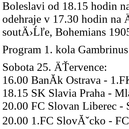
Boleslavi od 18.15 hodin n
odehraje v 17.30 hodin n
soutÄ›Ĺľe, Bohemians 1905
Program 1. kola Gambrinus 
Sobota 25. ÄŤervence:
16.00 BanĂ­k Ostrava - 1
18.15 SK Slavia Praha - M
20.00 FC Slovan Liberec -
20.00 1.FC SlovĂˇcko - FC 