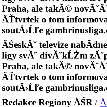
Praha, ale takĂ© novĂˇÄ
ÄŤtvrtek o tom informoval
soutÄ›Ĺľe gambrinusliga.
ÄŚeskĂˇ televize nabĂ­dn
ligy svĂ˝ divĂˇkĹŻm zĂˇ
Praha, ale takĂ© novĂˇÄ
ÄŤtvrtek o tom informoval
soutÄ›Ĺľe gambrinusliga.
Redakce Regiony ÄŚR
/
Ä