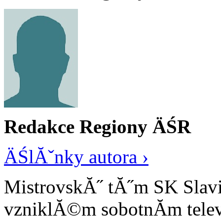
Redakce Regiony ÄŚR
ÄŚlĂˇnky autora ›
MistrovskĂ˝ tĂ˝m SK Slavi
vzniklĂ©m sobotnĂ­m tele