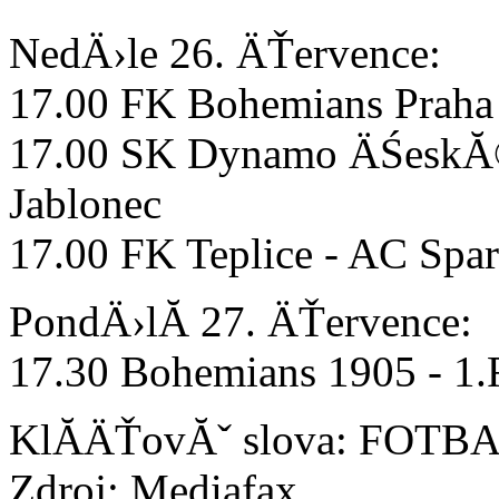
NedÄ›le 26. ÄŤervence:
17.00 FK Bohemians Praha
17.00 SK Dynamo ÄŚeskĂ
Jablonec
17.00 FK Teplice - AC Spar
PondÄ›lĂ­ 27. ÄŤervence:
17.30 Bohemians 1905 - 1
KlĂ­ÄŤovĂˇ slova: FOTB
Zdroj: Mediafax