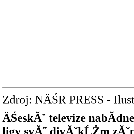
Zdroj: NÄŚR PRESS - Ilust
ÄŚeskĂˇ televize nabĂ­dn
ligy svĂ˝ divĂˇkĹŻm zĂˇ