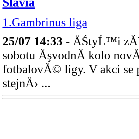
Slavia
1.Gambrinus liga
25/07
14:33
- ÄŚtyĹ™i zĂˇ
sobotu ĂşvodnĂ­ kolo nov
fotbalovĂ© ligy. V akci s
stejnÄ› ...