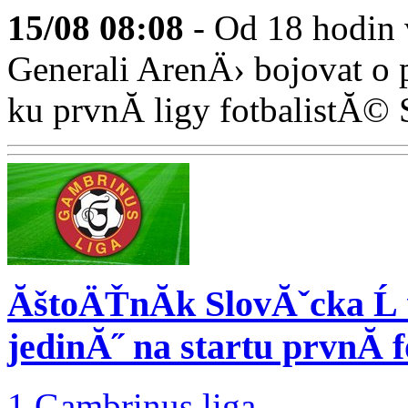
15/08
08:08
- Od 18 hodin
Generali ArenÄ› bojovat o
ku prvnĂ­ ligy fotbalistĂ© 
ĂštoÄŤnĂ­k SlovĂˇcka Ĺ 
jedinĂ˝ na startu prvnĂ­
1.Gambrinus liga