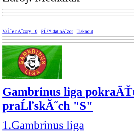
VaĹˇe nĂˇzory - 0
PĹ™idat nĂˇzor
Tisknout
Gambrinus liga pokraÄŤ
praĹľskĂ˝ch "S"
1.Gambrinus liga