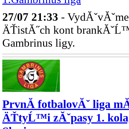
27/07
21:33
- VydĂˇvĂˇme 
ÄŤistĂ˝ch kont brankĂˇĹ™
Gambrinus ligy.
PrvnĂ­ fotbalovĂˇ liga m
ÄŤtyĹ™i zĂˇpasy 1. kola,