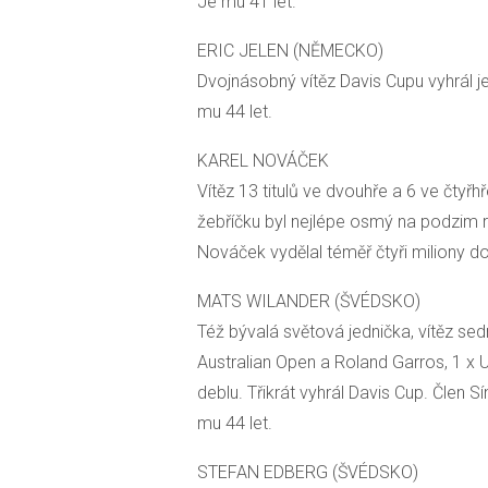
Je mu 41 let.
ERIC JELEN (NĚMECKO)
Dvojnásobný vítěz Davis Cupu vyhrál je
mu 44 let.
KAREL NOVÁČEK
Vítěz 13 titulů ve dvouhře a 6 ve čtyřh
žebříčku byl nejlépe osmý na podzim r
Nováček vydělal téměř čtyři miliony do
MATS WILANDER (ŠVÉDSKO)
Též bývalá světová jednička, vítěz se
Australian Open a Roland Garros, 1 x 
deblu. Třikrát vyhrál Davis Cup. Člen Sí
mu 44 let.
STEFAN EDBERG (ŠVÉDSKO)