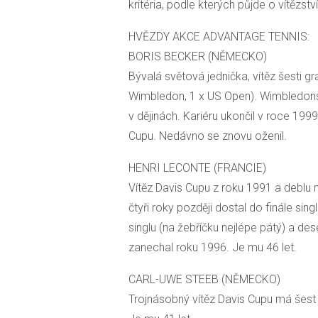
kritéria, podle kterých půjde o vítězs
HVĚZDY AKCE ADVANTAGE TENNIS:
BORIS BECKER (NĚMECKO)
Bývalá světová jednička, vítěz šesti g
Wimbledon, 1 x US Open). Wimbledonsk
v dějinách. Kariéru ukončil v roce 199
Cupu. Nedávno se znovu oženil.
HENRI LECONTE (FRANCIE)
Vítěz Davis Cupu z roku 1991 a deblu 
čtyři roky později dostal do finále sing
singlu (na žebříčku nejlépe pátý) a des
zanechal roku 1996. Je mu 46 let.
CARL-UWE STEEB (NĚMECKO)
Trojnásobný vítěz Davis Cupu má šest ti