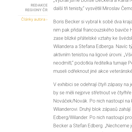
„Vybrali jsme Borise Beckera a Karla 
REDAKCE
další tři tenisty,“ vysvětlil Miroslav Če
REGIONY ČR
Články autora ›
Boris Becker si vybral k sobě dva kra
nim pak přidal francouzského baviče
zase blízké přátelské vztahy ke švéds
Wilandera a Stefana Edberga. Navíc tým
aktivním tenistou na ligové úrovni. „Vši
neodmítl,“ podotkla ředitelka turnaje 
museli odřeknout jiné akce veteránské
V exhibici se odehrají čtyři zápasy n
by se měli nejprve střetnout ve čtyřhř
Nováček/Novák. Po nich nastoupí na ku
Wilanderovi. Druhý blok zápasů zahájí
Edberg/Wilander. Po nich nastoupí pro
Becker a Stefan Edberg. „Nechceme je