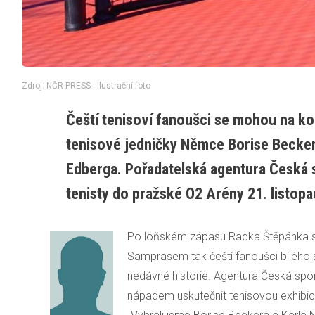
Zdroj: NČR PRESS - Ilustrační foto
Čeští tenisoví fanoušci se mohou na kon
tenisové jedničky Němce Borise Becker
Edberga. Pořadatelská agentura Česká sp
tenisty do pražské O2 Arény 21. listopa
Po loňském zápasu Radka Štěpánka s
Samprasem tak čeští fanoušci bílého s
nedávné historie. Agentura Česká spor
nápadem uskutečnit tenisovou exhibi