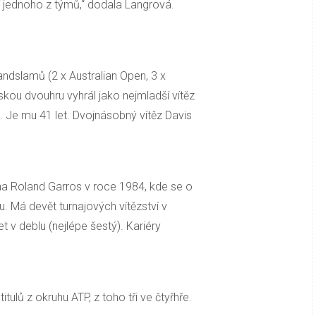
tví jednoho z týmů,“ dodala Langrová.
randslamů (2 x Australian Open, 3 x
ou dvouhru vyhrál jako nejmladší vítěz
9. Je mu 41 let. Dvojnásobný vítěz Davis
na Roland Garros v roce 1984, kde se o
lu. Má devět turnajových vítězství v
et v deblu (nejlépe šestý). Kariéry
tulů z okruhu ATP, z toho tři ve čtyřhře.