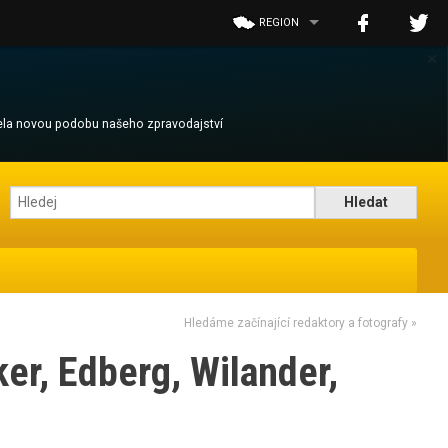
REGION
×
cela novou podobu našeho zpravodajství
Hledáme začínající redaktory a fotografy
»
ker, Edberg, Wilander,