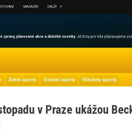
ESTOVÁNÍ
MAGAZÍN
DALŠÍ
lní zprávy, plánované akce a důležité novinky.
Již brzy pro Vás připravujeme z
y
Zimní sporty
Ostatní sporty
Všechny sporty
listopadu v Praze ukážou Bec
k