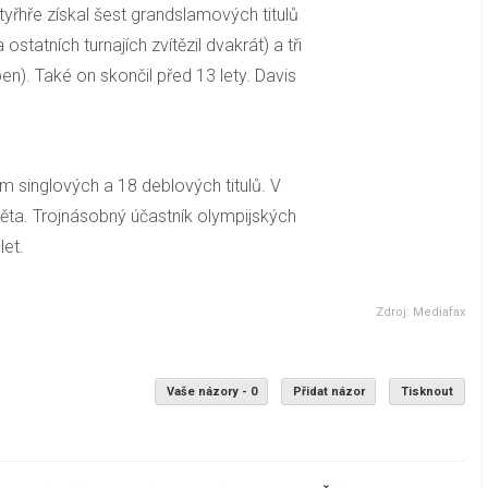
tyřhře získal šest grandslamových titulů
ostatních turnajích zvítězil dvakrát) a tři
en). Také on skončil před 13 lety. Davis
m singlových a 18 deblových titulů. V
ěta. Trojnásobný účastník olympijských
let.
Zdroj: Mediafax
Vaše názory - 0
Přidat názor
Tisknout