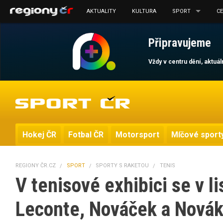
AKTUALITY
KULTURA
SPORT
C
Připravujeme
Vždy v centru dění, aktuá
Hokej ČR
Fotbal ČR
Motorsport
Míčové sport
REGIONY ČR.CZ
SPORT
SPORTY S RAKETOU
TENIS
V tenisové exhibici se v 
Leconte, Nováček a Nová