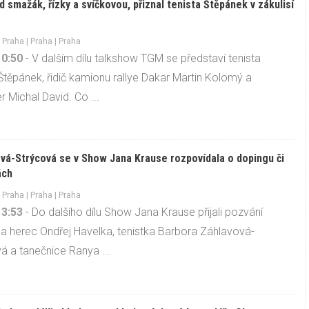
 smažák, řízky a svíčkovou, přiznal tenista Štěpánek v zákulisí
-
Praha
|
Praha
| Praha
10:50
- V dalším dílu talkshow TGM se představí tenista
těpánek, řidič kamionu rallye Dakar Martin Kolomý a
r Michal David. Co ...
vá-Strýcová se v Show Jana Krause rozpovídala o dopingu či
ách
-
Praha
|
Praha
| Praha
13:53
- Do dalšího dílu Show Jana Krause přijali pozvání
a herec Ondřej Havelka, tenistka Barbora Záhlavová-
á a tanečnice Ranya ...