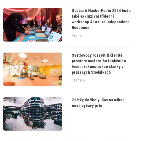
Součástí HackerFestu 2024 bude
také exkluzivní třídenní
workshop AI Azure Independent
Response
Praha
Světlovody rozsvítili členité
prostory moderního funkčního
řešení rekonstrukce školky v
pražských Stodůlkách
Praha 5
Zpátky do školy! Čas na nákup
nové výbavy je tu