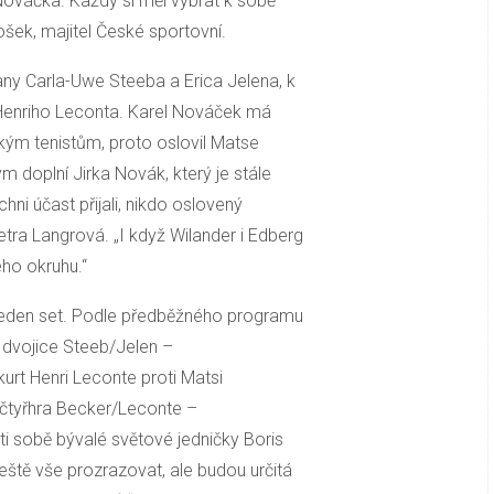
Nováčka. Každý si měl vybrat k sobě
rnošek, majitel České sportovní.
jany Carla-Uwe Steeba a Erica Jelena, k
 Henriho Leconta. Karel Nováček má
kým tenistům, proto oslovil Matse
 doplní Jirka Novák, který je stále
chni účast přijali, nikdo oslovený
Petra Langrová. „I když Wilander i Edberg
ho okruhu.“
a jeden set. Podle předběžného programu
e dvojice Steeb/Jelen –
rt Henri Leconte proti Matsi
 čtyřhra Becker/Leconte –
ti sobě bývalé světové jedničky Boris
ště vše prozrazovat, ale budou určitá