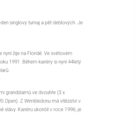
den singlový turnaj a pět deblových. Je
ře nyní žije na Floridě. Ve světovém
oku 1991. Během kariéry si nyní 44letý
larů.
dmi grandslamů ve dvouhře (3 x
US Open). Z Wimbledonu má vítězství v
ně slávy. Kariéru ukončil v roce 1996, je