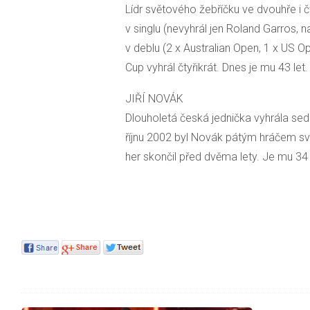
Lídr světového žebříčku ve dvouhře i č
v singlu (nevyhrál jen Roland Garros, na 
v deblu (2 x Australian Open, 1 x US Op
Cup vyhrál čtyřikrát. Dnes je mu 43 let.
JIŘÍ NOVÁK
Dlouholetá česká jednička vyhrála sed
říjnu 2002 byl Novák pátým hráčem sv
her skončil před dvěma lety. Je mu 34 