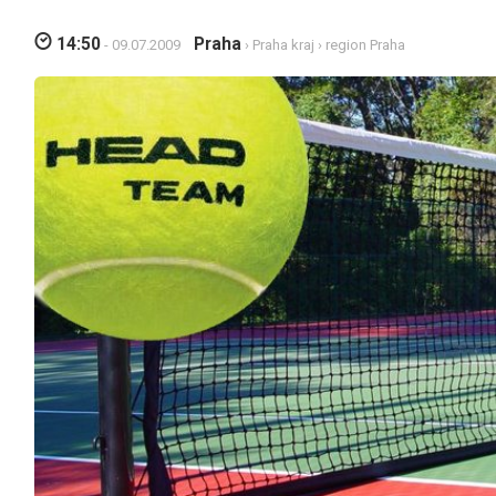
14:50
Praha
- 09.07.2009
›
Praha kraj
›
region Praha