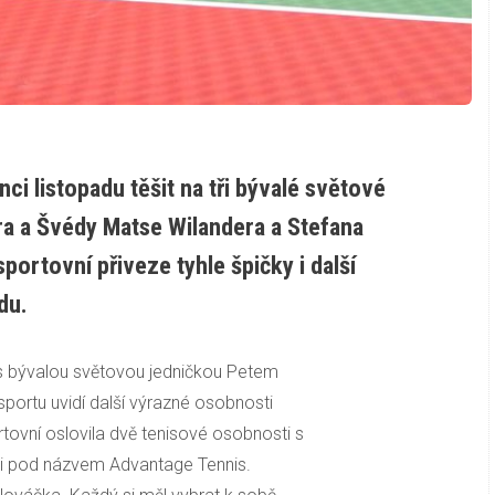
ci listopadu těšit na tři bývalé světové
a a Švédy Matse Wilandera a Stefana
ortovní přiveze tyhle špičky i další
du.
 bývalou světovou jedničkou Petem
portu uvidí další výrazné osobnosti
tovní oslovila dvě tenisové osobnosti s
ci pod názvem Advantage Tennis.