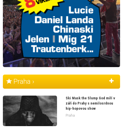
Praha ›
Ski Mask the Slump God míří v
září do Prahy s nemilosrdnou
hip-hopovou show
Praha