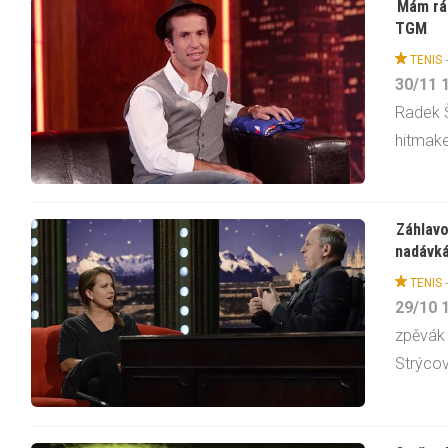
Mám rád
TGM
TENIS
30/11
Radek Š
hitmake
Záhlavo
nadávk
TENIS
29/10
zpěvák 
Strýcov