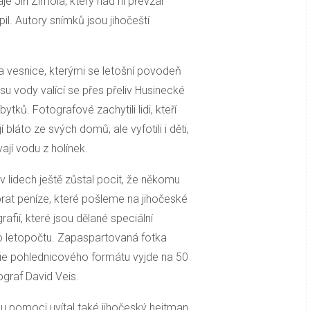
e Jiří Zimola, který nad ní převzal
pil. Autory snímků jsou jihočeští
a vesnice, kterými se letošní povodeň
su vody valící se přes přeliv Husinecké
bytků. Fotografové zachytili lidi, kteří
bláto ze svých domů, ale vyfotili i děti,
ají vodu z holínek.
 v lidech ještě zůstal pocit, že někomu
t peníze, které pošleme na jihočeské
fií, které jsou dělané speciální
ího letopočtu. Zapaspartovaná fotka
fie pohlednicového formátu vyjde na 50
ograf David Veis.
u pomoci uvítal také jihočeský hejtman