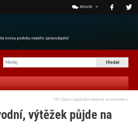
REGION
×
cela novou podobu našeho zpravodajství
TIP: Cílená regionální reklama na internetu
»
vodní, výtěžek půjde na