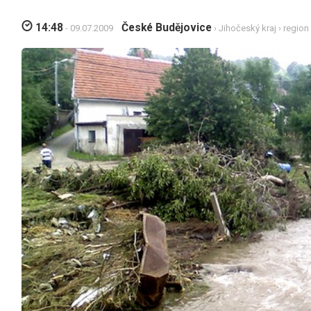
14:48
České Budějovice
- 09.07.2009
›
Jihočeský kraj
›
region