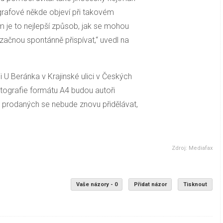
ografové někde objeví při takovém
m je to nejlepší způsob, jak se mohou
začnou spontánně přispívat,“ uvedl na
 U Beránka v Krajinské ulici v Českých
tografie formátu A4 budou autoři
 prodaných se nebude znovu přidělávat,
Zdroj: Mediafax
Vaše názory - 0
Přidat názor
Tisknout