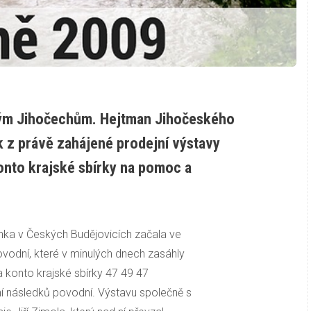
ým Jihočechům. Hejtman Jihočeského
ek z právě zahájené prodejní výstavy
konto krajské sbírky na pomoc a
nka v Českých Budějovicích začala ve
povodní, které v minulých dnech zasáhly
na konto krajské sbírky 47 49 47
í následků povodní. Výstavu společně s