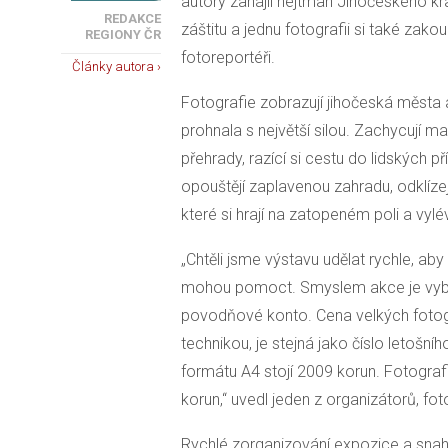
autory zahájil hejtman Jihočeského kraj
REDAKCE
záštitu a jednu fotografii si také zakou
REGIONY ČR
fotoreportéři.
Články autora ›
Fotografie zobrazují jihočeská města 
prohnala s největší silou. Zachycují ma
přehrady, razící si cestu do lidských pří
opouštějí zaplavenou zahradu, odklízejí 
které si hrají na zatopeném poli a vylév
„Chtěli jsme výstavu udělat rychle, aby
mohou pomoct. Smyslem akce je vybra
povodňové konto. Cena velkých fotogra
technikou, je stejná jako číslo letošn
formátu A4 stojí 2009 korun. Fotogra
korun,“ uvedl jeden z organizátorů, fot
Rychlé zorganizování expozice a snah