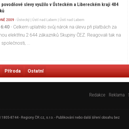
 povodňové slevy využilo v Ústeckém a Libereckém kraji 484
ků
NĚ 2009
-
Ústecký
|
Ústí nad Labem
| Ústí nad Labem
16:40
- Celkem uplatnilo svůj nárok na úlevu při platbách za
ou elektřinu 2 644 zákazníků Skupiny ČEZ. Reagovali tak na
společnosti, ...
Příroda
Ostatní
Redakce
Reklama
805-8744 - Regiony ČR.cz, s.r.o. - Publikování nebo další šíření obsahu bez