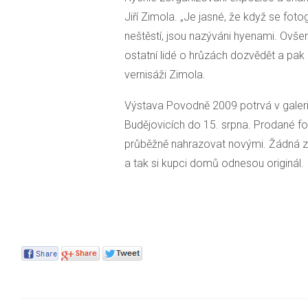
Jiří Zimola. „Je jasné, že když se fot
neštěstí, jsou nazýváni hyenami. Ovše
ostatní lidé o hrůzách dozvědět a pak 
vernisáži Zimola.
Výstava Povodně 2009 potrvá v galerii
Budějovicích do 15. srpna. Prodané fo
průběžně nahrazovat novými. Žádná z
a tak si kupci domů odnesou originál.