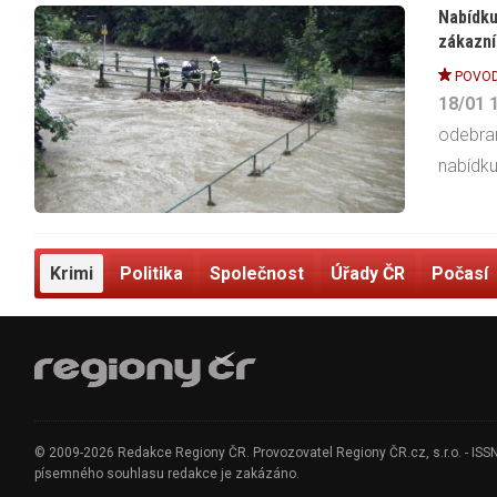
Nabídku
zákazní
POVOD
18/01
odebran
nabídku 
Krimi
Politika
Společnost
Úřady ČR
Počasí
© 2009-2026 Redakce Regiony ČR. Provozovatel Regiony ČR.cz, s.r.o. - ISSN 1
písemného souhlasu redakce je zakázáno.