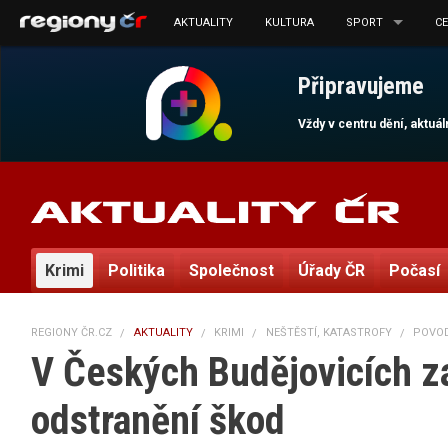
AKTUALITY
KULTURA
SPORT
C
Připravujeme
Vždy v centru dění, aktuá
Krimi
Politika
Společnost
Úřady ČR
Počasí
REGIONY ČR.CZ
AKTUALITY
KRIMI
NEŠTĚSTÍ, KATASTROFY
POVO
V Českých Budějovicích za
odstranění škod