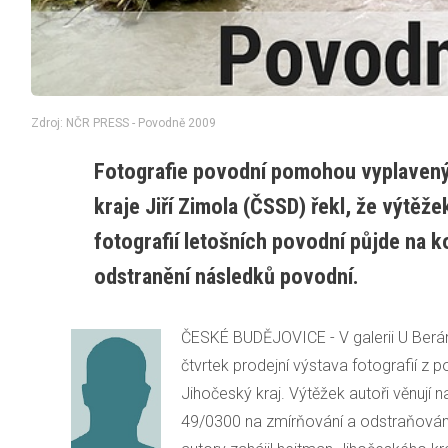
Zdroj: NČR PRESS - Povodně 2009
Fotografie povodní pomohou vyplaven
kraje Jiří Zimola (ČSSD) řekl, že výtěž
fotografií letošních povodní půjde na 
odstranění následků povodní.
ČESKÉ BUDĚJOVICE - V galerii U Berá
čtvrtek prodejní výstava fotografií z 
Jihočeský kraj. Výtěžek autoři věnují 
49/0300 na zmírňování a odstraňován