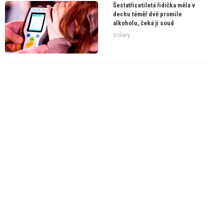
Šestatřicetiletá řidička měla v
dechu téměř dvě promile
alkoholu, čeká ji soud
Volary