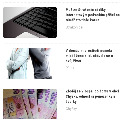
Muž ze Strakonic si díky
internetovým podvodům přišel na
téměř sto tisíc korun
Strakonice
V domácím prostředí neměla
mladá žena klid, obávala se o
svůj život
Písek
Zloděj se vloupal do domu v obci
Chyšky, odnesl si peněženky a
šperky
Chyšky