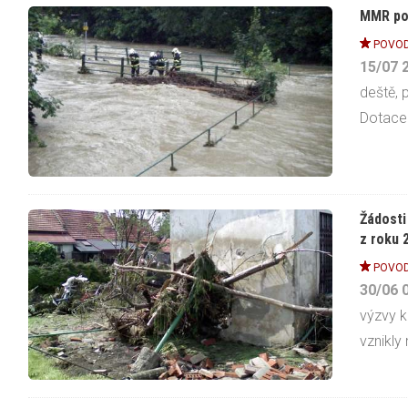
MMR pod
POVO
15/07
deště, 
Dotace s
Žádosti
z roku 
POVO
30/06
výzvy k
vznikly