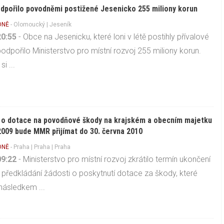
pořilo povodněmi postižené Jesenicko 255 miliony korun
DNĚ
-
Olomoucký
|
Jeseník
20:55
- Obce na Jesenicku, které loni v létě postihly přívalové
podpořilo Ministerstvo pro místní rozvoj 255 miliony korun.
i ...
 o dotace na povodňové škody na krajském a obecním majetku
2009 bude MMR přijímat do 30. června 2010
DNĚ
-
Praha
|
Praha
| Praha
09:22
- Ministerstvo pro místní rozvoj zkrátilo termín ukončení
 předkládání žádosti o poskytnutí dotace za škody, které
 následkem ...