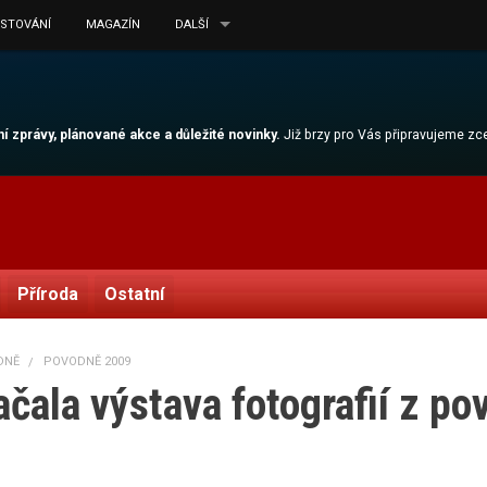
ESTOVÁNÍ
MAGAZÍN
DALŠÍ
lní zprávy, plánované akce a důležité novinky.
Již brzy pro Vás připravujeme z
Příroda
Ostatní
DNĚ
POVODNĚ 2009
čala výstava fotografií z po