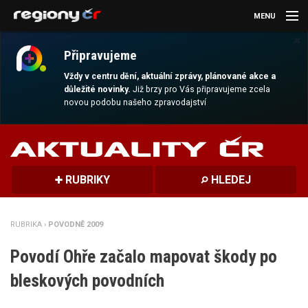
MENU
×
AKTUALITY
Připravujeme
KULTURA
Vždy v centru dění, aktuální zprávy, plánované akce a
důležité novinky.
Již brzy pro Vás připravujeme zcela
novou podobu našeho zpravodajství
SPORT
CESTOVÁNÍ
MAGAZÍN
RUBRIKY
HLEDEJ
DALŠÍ
RUBRIKA ›
POVODNĚ 2009
REGION
Povodí Ohře začalo mapovat škody po
bleskových povodních