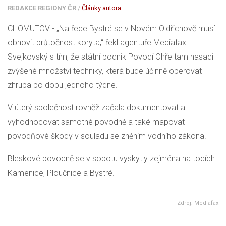
REDAKCE REGIONY ČR
/
Články autora
CHOMUTOV - „Na řece Bystré se v Novém Oldřichově musí
obnovit průtočnost koryta,“ řekl agentuře Mediafax
Svejkovský s tím, že státní podnik Povodí Ohře tam nasadil
zvýšené množství techniky, která bude účinně operovat
zhruba po dobu jednoho týdne.
V úterý společnost rovněž začala dokumentovat a
vyhodnocovat samotné povodně a také mapovat
povodňové škody v souladu se zněním vodního zákona.
Bleskové povodně se v sobotu vyskytly zejména na tocích
Kamenice, Ploučnice a Bystré.
Zdroj: Mediafax