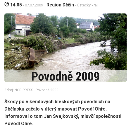
14:05
Region Děčín
- 07.07.2009
›
Ústecký kraj
Zdroj: NČR PRESS - Povodně 2009
Škody po víkendových bleskových povodních na
Děčínsku začalo v úterý mapovat Povodí Ohře.
Informoval o tom Jan Svejkovský, mluvčí společnosti
Povodí Ohře.