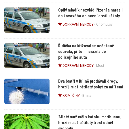
Opilý mladík nezvládl řízení a narazil
do kovového oplocení areálu školy
DOPRAVNÍ NEHODY
-
Chomutov
Řidička na křižovatce nečekaně
couvala, přitom narazila do
policejního auta
DOPRAVNÍ NEHODY
-
Most
Dva bratři v Bílině prodávali drogy,
hrozí jim až pětiletý pobyt za mřížemi
KRIMI ČINY
-
Bílina
24letý muž měl v batohu marihuanu,
hrozí mu až pětiletý trest odnětí
svobody