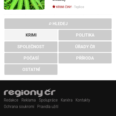
KRIMI ČINY
-
Teplice
HLEDEJ
KRIMI
POLITIKA
SPOLEČNOST
ÚŘADY ČR
POČASÍ
PŘÍRODA
OSTATNÍ
Redakce
Reklama
Spolupráce
Kariéra
Kontakty
Ochrana soukromí
Pravidla užití