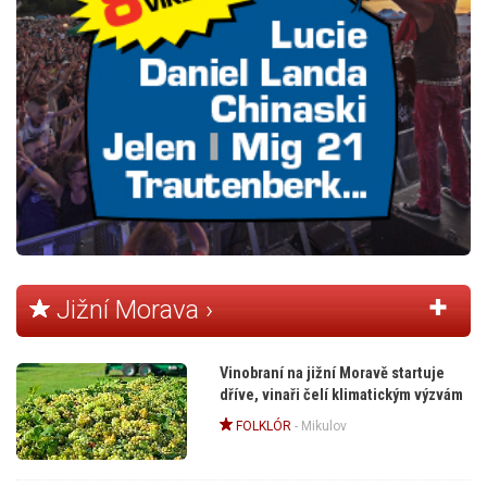
Jižní Morava ›
Vinobraní na jižní Moravě startuje
dříve, vinaři čelí klimatickým výzvám
FOLKLÓR
-
Mikulov