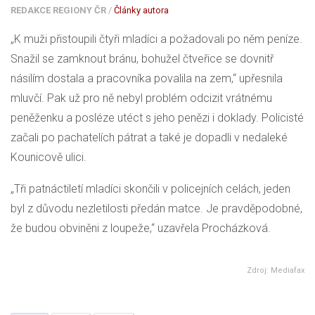
REDAKCE REGIONY ČR
/
Články autora
„K muži přistoupili čtyři mladíci a požadovali po něm peníze.
Snažil se zamknout bránu, bohužel čtveřice se dovnitř
násilím dostala a pracovníka povalila na zem,“ upřesnila
mluvčí. Pak už pro ně nebyl problém odcizit vrátnému
peněženku a posléze utéct s jeho penězi i doklady. Policisté
začali po pachatelích pátrat a také je dopadli v nedaleké
Kounicově ulici.
„Tři patnáctiletí mladíci skončili v policejních celách, jeden
byl z důvodu nezletilosti předán matce. Je pravděpodobné,
že budou obviněni z loupeže,“ uzavřela Procházková.
Zdroj: Mediafax