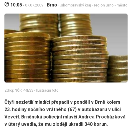
10:05
Brno
- 07.07.2009
›
Jihomoravský kraj
›
region Brno - město
Zdroj: NČR PRESS - Ilustrační foto
Čtyři nezletilí mladíci přepadli v pondělí v Brně kolem
23. hodiny nočního vrátného (67) v autobazaru v ulici
Veveří. Brněnská policejní mluvčí Andrea Procházková
v úterý uvedla, že mu zloději ukradli 340 korun.