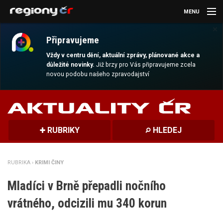
MENU
×
AKTUALITY
Připravujeme
KULTURA
Vždy v centru dění, aktuální zprávy, plánované akce a
důležité novinky.
Již brzy pro Vás připravujeme zcela
novou podobu našeho zpravodajství
SPORT
CESTOVÁNÍ
MAGAZÍN
RUBRIKY
HLEDEJ
DALŠÍ
RUBRIKA ›
KRIMI ČINY
REGION
Mladíci v Brně přepadli nočního
vrátného, odcizili mu 340 korun