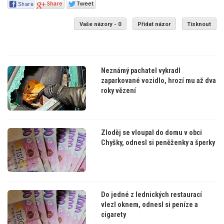
Vaše názory - 0
Přidat názor
Tisknout
Neznámý pachatel vykradl
zaparkované vozidlo, hrozí mu až dva
roky vězení
Zloděj se vloupal do domu v obci
Chyšky, odnesl si peněženky a šperky
Do jedné z lednických restaurací
vlezl oknem, odnesl si peníze a
cigarety