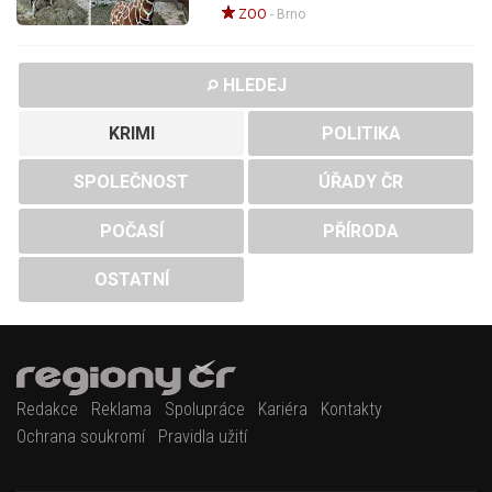
ZOO
-
Brno
HLEDEJ
KRIMI
POLITIKA
SPOLEČNOST
ÚŘADY ČR
POČASÍ
PŘÍRODA
OSTATNÍ
Redakce
Reklama
Spolupráce
Kariéra
Kontakty
Ochrana soukromí
Pravidla užití