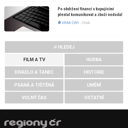
Po obdržení financí s kupujícími
přestal komunikovat a zboží nedodal
KRIMI ČINY
-
Cheb
HLEDEJ
FILM A TV
HUDBA
DIVADLO A TANEC
HISTORIE
PSANÁ A TIŠTĚNÁ
UMĚNÍ
VOLNÝ ČAS
OSTATNÍ