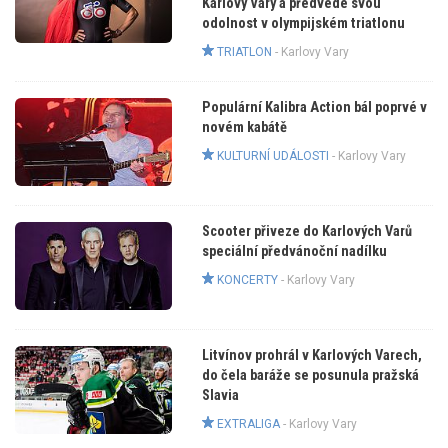
Karlovy Vary a předvede svou
odolnost v olympijském triatlonu
TRIATLON
-
Karlovy Vary
Populární Kalibra Action bál poprvé v
novém kabátě
KULTURNÍ UDÁLOSTI
-
Karlovy Vary
Scooter přiveze do Karlových Varů
speciální předvánoční nadílku
KONCERTY
-
Karlovy Vary
Litvínov prohrál v Karlových Varech,
do čela baráže se posunula pražská
Slavia
EXTRALIGA
-
Karlovy Vary