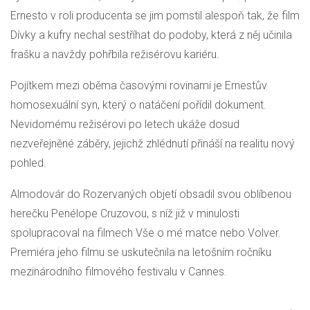
Ernesto v roli producenta se jim pomstil alespoň tak, že film
Dívky a kufry nechal sestříhat do podoby, která z něj učinila
frašku a navždy pohřbila režisérovu kariéru.
Pojítkem mezi oběma časovými rovinami je Ernestův
homosexuální syn, který o natáčení pořídil dokument.
Nevidomému režisérovi po letech ukáže dosud
nezveřejněné záběry, jejichž zhlédnutí přináší na realitu nový
pohled.
Almodovár do Rozervaných objetí obsadil svou oblíbenou
herečku Penélope Cruzovou, s níž již v minulosti
spolupracoval na filmech Vše o mé matce nebo Volver.
Premiéra jeho filmu se uskutečnila na letošním ročníku
mezinárodního filmového festivalu v Cannes.