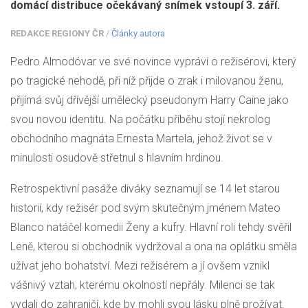
domácí distribuce očekávaný snímek vstoupí 3. září.
REDAKCE REGIONY ČR
/
Články autora
Pedro Almodóvar ve své novince vypráví o režisérovi, který
po tragické nehodě, při níž přijde o zrak i milovanou ženu,
přijímá svůj dřívější umělecký pseudonym Harry Caine jako
svou novou identitu. Na počátku příběhu stojí nekrolog
obchodního magnáta Ernesta Martela, jehož život se v
minulosti osudově střetnul s hlavním hrdinou.
Retrospektivní pasáže diváky seznamují se 14 let starou
historií, kdy režisér pod svým skutečným jménem Mateo
Blanco natáčel komedii Ženy a kufry. Hlavní roli tehdy svěřil
Leně, kterou si obchodník vydržoval a ona na oplátku směla
užívat jeho bohatství. Mezi režisérem a jí ovšem vznikl
vášnivý vztah, kterému okolností nepřály. Milenci se tak
vydali do zahraničí, kde by mohli svou lásku plně prožívat.