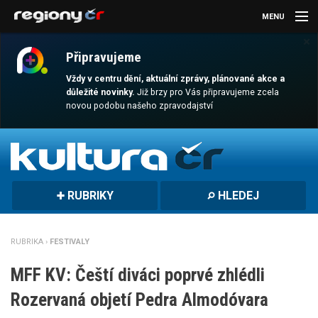
MENU
×
AKTUALITY
Připravujeme
KULTURA
Vždy v centru dění, aktuální zprávy, plánované akce a
důležité novinky.
Již brzy pro Vás připravujeme zcela
novou podobu našeho zpravodajství
SPORT
CESTOVÁNÍ
MAGAZÍN
RUBRIKY
HLEDEJ
DALŠÍ
REGION
RUBRIKA ›
FESTIVALY
MFF KV: Čeští diváci poprvé zhlédli
Rozervaná objetí Pedra Almodóvara