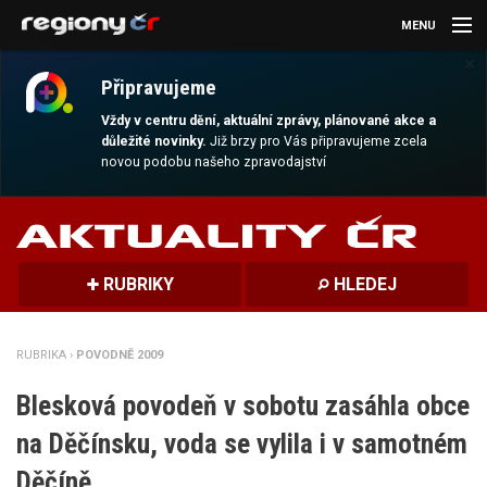
MENU
×
AKTUALITY
Připravujeme
KULTURA
Vždy v centru dění, aktuální zprávy, plánované akce a
důležité novinky.
Již brzy pro Vás připravujeme zcela
novou podobu našeho zpravodajství
SPORT
CESTOVÁNÍ
MAGAZÍN
RUBRIKY
HLEDEJ
DALŠÍ
RUBRIKA ›
POVODNĚ 2009
REGION
Blesková povodeň v sobotu zasáhla obce
na Děčínsku, voda se vylila i v samotném
Děčíně