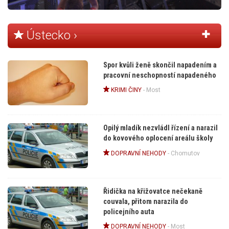
Ústecko ›
Spor kvůli ženě skončil napadením a
pracovní neschopností napadeného
KRIMI ČINY
-
Most
Opilý mladík nezvládl řízení a narazil
do kovového oplocení areálu školy
DOPRAVNÍ NEHODY
-
Chomutov
Řidička na křižovatce nečekaně
couvala, přitom narazila do
policejního auta
DOPRAVNÍ NEHODY
-
Most