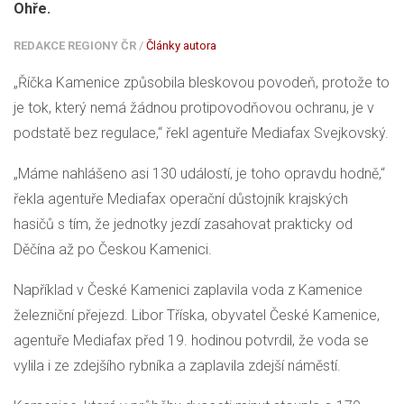
Ohře.
REDAKCE REGIONY ČR
/
Články autora
„Říčka Kamenice způsobila bleskovou povodeň, protože to
je tok, který nemá žádnou protipovodňovou ochranu, je v
podstatě bez regulace,“ řekl agentuře Mediafax Svejkovský.
„Máme nahlášeno asi 130 událostí, je toho opravdu hodně,“
řekla agentuře Mediafax operační důstojník krajských
hasičů s tím, že jednotky jezdí zasahovat prakticky od
Děčína až po Českou Kamenici.
Například v České Kamenici zaplavila voda z Kamenice
železniční přejezd. Libor Tříska, obyvatel České Kamenice,
agentuře Mediafax před 19. hodinou potvrdil, že voda se
vylila i ze zdejšího rybníka a zaplavila zdejší náměstí.