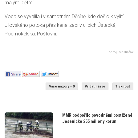
malými dětmi
Voda se vyvalila i v samotném Děčíně, kde došlo k vylití
Jílovského potoka přes kanalizaci v ulicích Ústecká,
Podmokelská, Poštovní.
Zdroj: Mediafax
Vaše názory - 0
Přidat názor
Tisknout
MMR podpořilo povodněmi postižené
Jesenicko 255 miliony korun