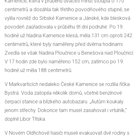
Kamenice, která v průběhu dvaceti minut stoupla o 170
centimetrů a dosáhla tak třetího povodňového stupně, se
vylila rovněž do Srbské Kamenice a Jánské, kde blesková
povodeň zaúřadovala v průběhu tří dní podruhé. Po 19.
hodině už hladina Kamenice klesá, měla 131 cm oproti 242
centimetrů, které byly naměřeny před dvěma hodinami.
Zvedla se však hladina Ploučnice u Benešova nad Ploučnicí.
V 17 hodin zde bylo naměřeno 152 cm, zatímco po 19.
hodině už měla 188 centimetrů.
V Markvarticích nedaleko České Kamenice se rozlila říčka
Bystrá. Voda zatopila několik domů, včetně benzínové
čerpací stanice a blízkého autobazaru. „Autům koukaly
jenom střechy. Dokonce tam musel zasahovat i vrtulník,“
doplnil Libor Tříska.
V Novém Oldřichově hasiči museli evakuovat dvě rodiny s