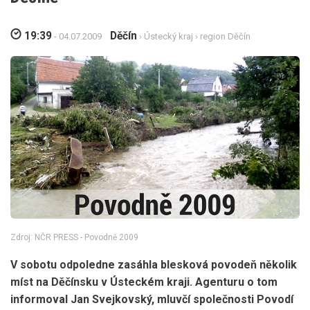
19:39
Děčín
- 04.07.2009
›
Ústecký kraj
›
region Děčín
Zdroj: NČR PRESS - Povodně 2009
V sobotu odpoledne zasáhla blesková povodeň několik
míst na Děčínsku v Ústeckém kraji. Agenturu o tom
informoval Jan Svejkovský, mluvčí společnosti Povodí