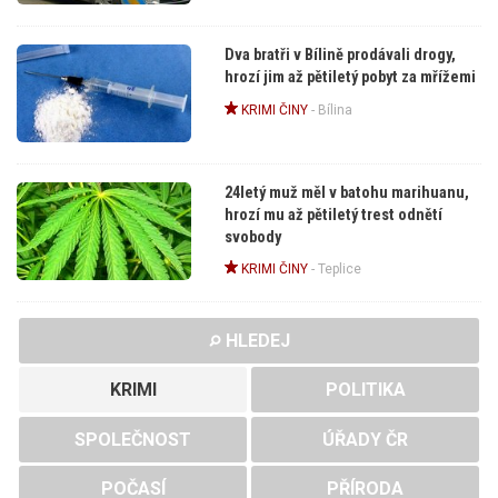
Dva bratři v Bílině prodávali drogy,
hrozí jim až pětiletý pobyt za mřížemi
KRIMI ČINY
-
Bílina
24letý muž měl v batohu marihuanu,
hrozí mu až pětiletý trest odnětí
svobody
KRIMI ČINY
-
Teplice
HLEDEJ
KRIMI
POLITIKA
SPOLEČNOST
ÚŘADY ČR
POČASÍ
PŘÍRODA