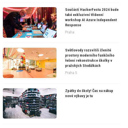
Součástí HackerFestu 2024 bude
také exkluzivní třídenní
workshop AI Azure Independent
Response
Praha
Světlovody rozsvítili členité
prostory moderního funkčního
řešení rekonstrukce školky v
pražských Stodůlkách
Praha 5
Zpátky do školy! Čas na nákup
nové výbavy je tu