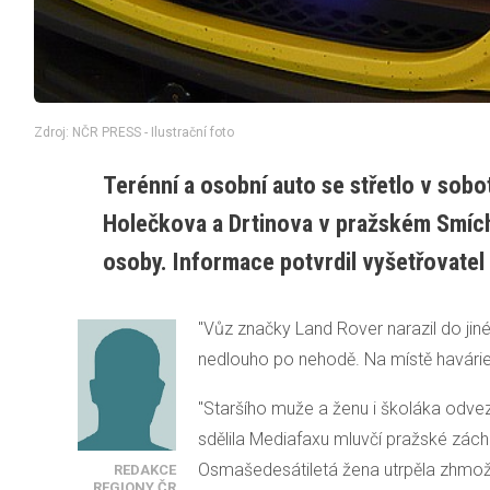
Zdroj: NČR PRESS - Ilustrační foto
Terénní a osobní auto se střetlo v sobo
Holečkova a Drtinova v pražském Smícho
osoby. Informace potvrdil vyšetřovatel 
"Vůz značky Land Rover narazil do jin
nedlouho po nehodě. Na místě havárie b
"Staršího muže a ženu i školáka odve
sdělila Mediafaxu mluvčí pražské zách
Osmašedesátiletá žena utrpěla zhmoždě
REDAKCE
REGIONY ČR