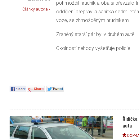
pohmoždil hrudník a oba si převzalo 
Články autora ›
oddělení přepravila sanitka sedmileté
voze, se zhmožděným hrudníkem.
Zraněný starší pár byl v druhém autě.
Okolnosti nehody vyšetřuje policie.
Řidička
auta
DOPRA