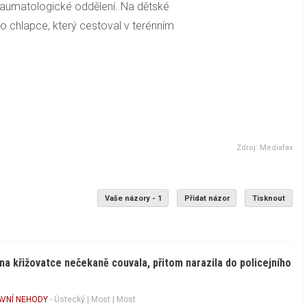
traumatologické oddělení. Na dětské
ho chlapce, který cestoval v terénním
Zdroj: Mediafax
Vaše názory - 1
Přidat názor
Tisknout
 na křižovatce nečekaně couvala, přitom narazila do policejního
VNÍ NEHODY
-
Ústecký
|
Most
| Most