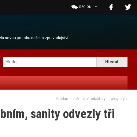
REGION
×
cela novou podobu našeho zpravodajství
Hledáme začínající redaktory a fotografy
»
bním, sanity odvezly tři