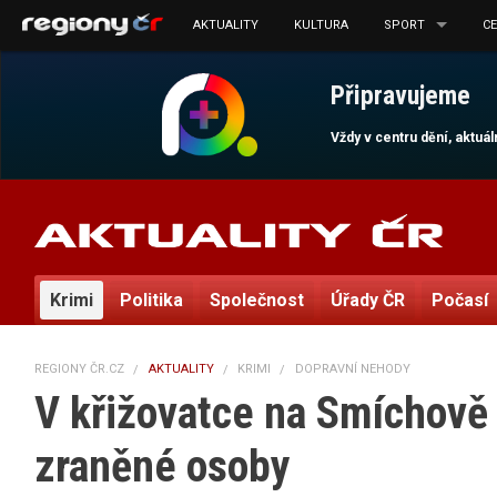
AKTUALITY
KULTURA
SPORT
C
Připravujeme
Vždy v centru dění, aktuá
Krimi
Politika
Společnost
Úřady ČR
Počasí
REGIONY ČR.CZ
AKTUALITY
KRIMI
DOPRAVNÍ NEHODY
V křižovatce na Smíchově s
zraněné osoby