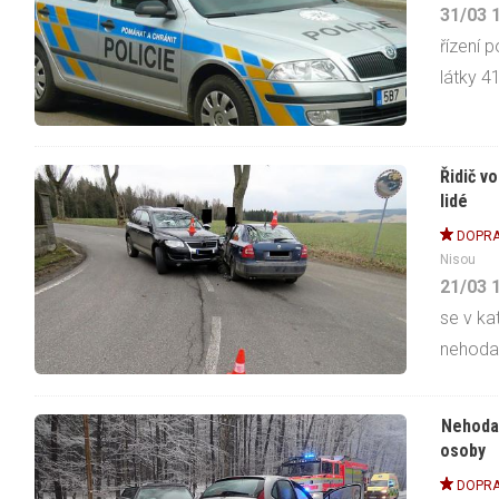
31/03
řízení 
látky 41
Řidič v
lidé
DOPRA
Nisou
21/03
se v ka
nehoda
Nehoda 
osoby
DOPRA