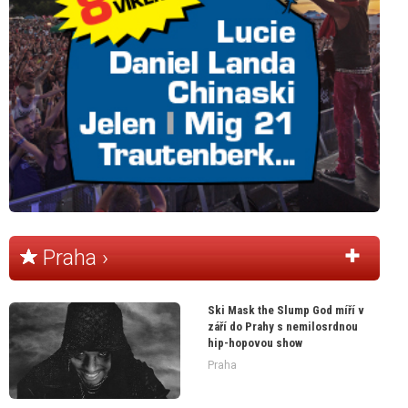
Praha ›
Ski Mask the Slump God míří v
září do Prahy s nemilosrdnou
hip-hopovou show
Praha