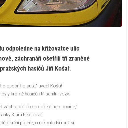
tu odpoledne na křižovatce ulic
vě, záchranáři ošetřili tři zraněné
pražských hasičů Jiří Košař.
ého osobního auta," uvedl Košař
yly kromě hasičů i tři sanitní vozy.
zli záchranáři do motolské nemocnice,"
ranky Klára Fikejzová.
ní krční páteře, o rok mladší muž si