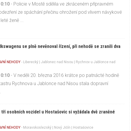
10:10
- Policie v Mostě sdělila ve zkráceném přípravném
podezření ze spáchání přečinu ohrožení pod vlivem návykové
leté ženě ...
olkswagenu se plně nevěnoval řízení, při nehodě se zranili dva
VNÍ NEHODY
-
Liberecký
|
Jablonec nad Nisou
| Rychnov u Jablonce nad
10:10
- V neděli 20. března 2016 krátce po patnácté hodině
tastru Rychnova u Jablonce nad Nisou stala dopravní
.
tří osobních vozidel u Hostašovic si vyžádala dvě zraněné
VNÍ NEHODY
-
Moravskoslezský
|
Nový Jičín
| Hostašovice