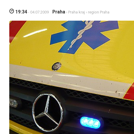
19:34
Praha
- 04.07.2009
›
Praha kraj
›
region Praha