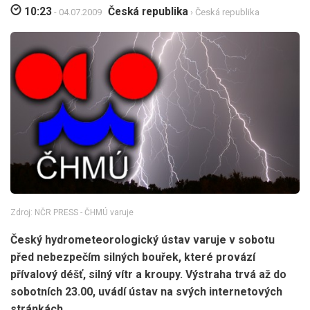
10:23
Česká republika
- 04.07.2009
› Česká republika
Zdroj: NČR PRESS - ČHMÚ varuje
Český hydrometeorologický ústav varuje v sobotu
před nebezpečím silných bouřek, které provází
přívalový déšť, silný vítr a kroupy. Výstraha trvá až do
sobotních 23.00, uvádí ústav na svých internetových
stránkách.