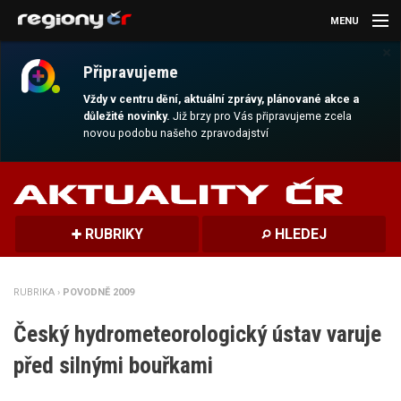
MENU
×
AKTUALITY
Připravujeme
KULTURA
Vždy v centru dění, aktuální zprávy, plánované akce a
důležité novinky.
Již brzy pro Vás připravujeme zcela
novou podobu našeho zpravodajství
SPORT
CESTOVÁNÍ
MAGAZÍN
RUBRIKY
HLEDEJ
DALŠÍ
RUBRIKA ›
POVODNĚ 2009
REGION
Český hydrometeorologický ústav varuje
před silnými bouřkami