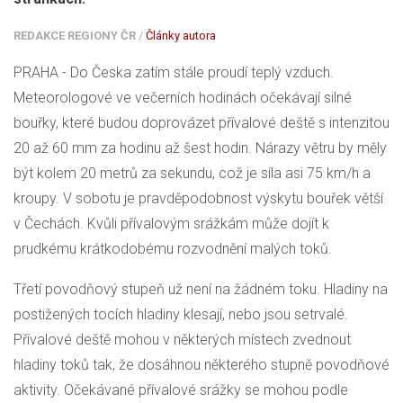
REDAKCE REGIONY ČR
/
Články autora
PRAHA - Do Česka zatím stále proudí teplý vzduch.
Meteorologové ve večerních hodinách očekávají silné
bouřky, které budou doprovázet přívalové deště s intenzitou
20 až 60 mm za hodinu až šest hodin. Nárazy větru by měly
být kolem 20 metrů za sekundu, což je síla asi 75 km/h a
kroupy. V sobotu je pravděpodobnost výskytu bouřek větší
v Čechách. Kvůli přívalovým srážkám může dojít k
prudkému krátkodobému rozvodnění malých toků.
Třetí povodňový stupeň už není na žádném toku. Hladiny na
postižených tocích hladiny klesají, nebo jsou setrvalé.
Přívalové deště mohou v některých místech zvednout
hladiny toků tak, že dosáhnou některého stupně povodňové
aktivity. Očekávané přívalové srážky se mohou podle