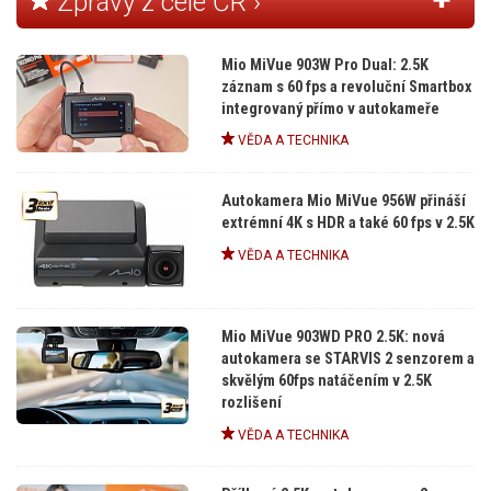
Zprávy z celé ČR ›
Mio MiVue 903W Pro Dual: 2.5K
záznam s 60 fps a revoluční Smartbox
integrovaný přímo v autokameře
VĚDA A TECHNIKA
Autokamera Mio MiVue 956W přináší
extrémní 4K s HDR a také 60 fps v 2.5K
VĚDA A TECHNIKA
Mio MiVue 903WD PRO 2.5K: nová
autokamera se STARVIS 2 senzorem a
skvělým 60fps natáčením v 2.5K
rozlišení
VĚDA A TECHNIKA