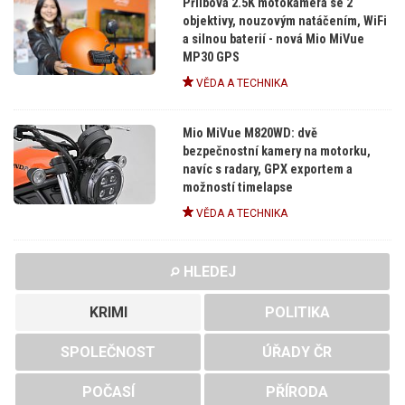
Přílbová 2.5K motokamera se 2
objektivy, nouzovým natáčením, WiFi
a silnou baterií - nová Mio MiVue
MP30 GPS
VĚDA A TECHNIKA
Mio MiVue M820WD: dvě
bezpečnostní kamery na motorku,
navíc s radary, GPX exportem a
možností timelapse
VĚDA A TECHNIKA
HLEDEJ
KRIMI
POLITIKA
SPOLEČNOST
ÚŘADY ČR
POČASÍ
PŘÍRODA