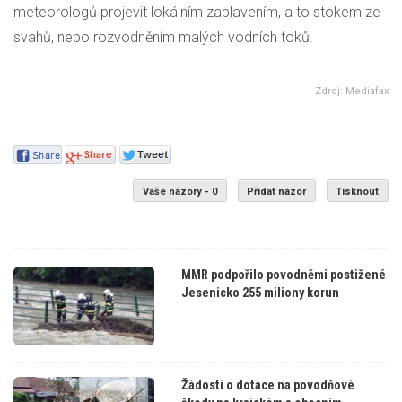
meteorologů projevit lokálním zaplavením, a to stokem ze
svahů, nebo rozvodněním malých vodních toků.
Zdroj: Mediafax
Vaše názory - 0
Přidat názor
Tisknout
MMR podpořilo povodněmi postižené
Jesenicko 255 miliony korun
Žádosti o dotace na povodňové