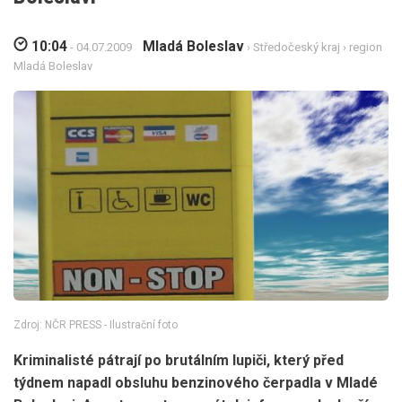
10:04
Mladá Boleslav
- 04.07.2009
›
Středočeský kraj
›
region
Mladá Boleslav
Zdroj: NČR PRESS - Ilustrační foto
Kriminalisté pátrají po brutálním lupiči, který před
týdnem napadl obsluhu benzinového čerpadla v Mladé