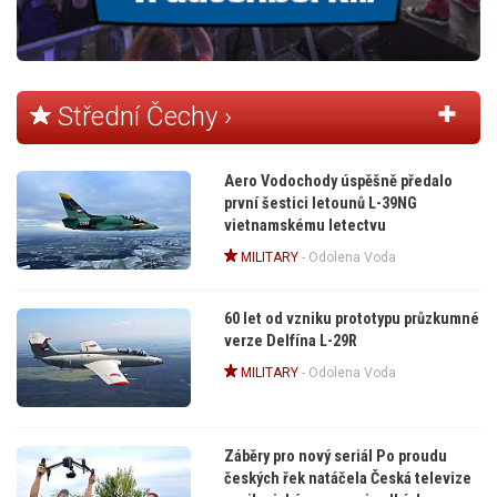
Střední Čechy ›
Aero Vodochody úspěšně předalo
první šestici letounů L-39NG
vietnamskému letectvu
MILITARY
-
Odolena Voda
60 let od vzniku prototypu průzkumné
verze Delfína L-29R
MILITARY
-
Odolena Voda
Záběry pro nový seriál Po proudu
českých řek natáčela Česká televize