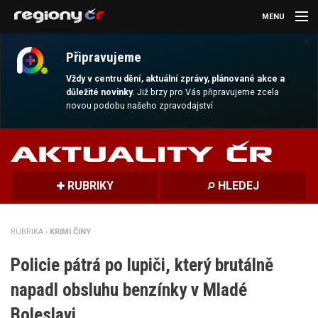
MENU
×
AKTUALITY
Připravujeme
KULTURA
Vždy v centru dění, aktuální zprávy, plánované akce a
důležité novinky.
Již brzy pro Vás připravujeme zcela
novou podobu našeho zpravodajství
SPORT
CESTOVÁNÍ
MAGAZÍN
RUBRIKY
HLEDEJ
DALŠÍ
RUBRIKA ›
KRIMI ČINY
REGION
Policie pátrá po lupiči, který brutálně
napadl obsluhu benzínky v Mladé
Boleslavi