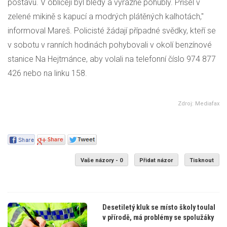
postavu. V obličeji byl bledý a výrazně pohublý. Přišel v
zelené mikině s kapucí a modrých plátěných kalhotách,"
informoval Mareš. Policisté žádají případné svědky, kteří se
v sobotu v ranních hodinách pohybovali v okolí benzínové
stanice Na Hejtmánce, aby volali na telefonní číslo 974 877
426 nebo na linku 158.
Zdroj: Mediafax
Vaše názory - 0
Přidat názor
Tisknout
Desetiletý kluk se místo školy toulal
v přírodě, má problémy se spolužáky