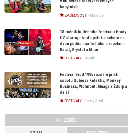
v milovické rezervaci velkých
kopytníků
ZAJÍMAVOSTI
-
Milovice
18.ročník hudebního festivalu Hrady
CZ startuje tento pátek a sobotu na
dvou pódiích na Točníku s kapelami
Kabát, Kryštof a Mirai
FESTIVALY
-
Točník
Festival Brod 1995 rozezní příští
sobotu Dubioza Kolektiv, Monkey
Business, Wohnout, Mňága a Žďorp a
další
FESTIVALY
-
Český Brod
HLEDEJ