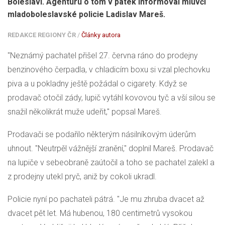
Boleslavi. Agenturu o tom v pátek informoval mluvčí
mladoboleslavské policie Ladislav Mareš.
REDAKCE REGIONY ČR
/
Články autora
"Neznámý pachatel přišel 27. června ráno do prodejny
benzinového čerpadla, v chladicím boxu si vzal plechovku
piva a u pokladny ještě požádal o cigarety. Když se
prodavač otočil zády, lupič vytáhl kovovou tyč a vší silou se
snažil několikrát muže udeřit," popsal Mareš.
Prodavači se podařilo některým násilníkovým úderům
uhnout. "Neutrpěl vážnější zranění," doplnil Mareš. Prodavač
na lupiče v sebeobraně zaútočil a toho se pachatel zalekl a
z prodejny utekl pryč, aniž by cokoli ukradl.
Policie nyní po pachateli pátrá. "Je mu zhruba dvacet až
dvacet pět let. Má hubenou, 180 centimetrů vysokou