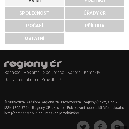
KRIMI
POLITIKA
SPOLEČNOST
ÚŘADY ČR
POČASÍ
PŘÍRODA
OSTATNÍ
Redakce
Reklama
Spolupráce
Kariéra
Kontakty
Ochrana soukromí
Pravidla užití
© 2009-2026 Redakce Regiony ČR. Provozovatel Regiony ČR.cz, s.r.o. -
ISSN 1805-8744 - Regiony ČR.cz, s.r.o. - Publikování nebo další šíření obsahu
bez písemného souhlasu redakce je zakázáno.