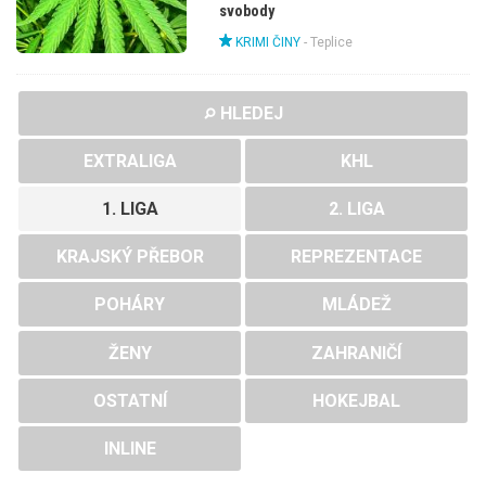
svobody
KRIMI ČINY
-
Teplice
HLEDEJ
EXTRALIGA
KHL
1. LIGA
2. LIGA
KRAJSKÝ PŘEBOR
REPREZENTACE
POHÁRY
MLÁDEŽ
ŽENY
ZAHRANIČÍ
OSTATNÍ
HOKEJBAL
INLINE