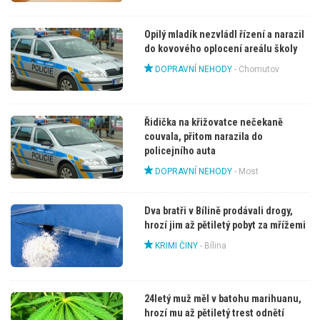
Opilý mladík nezvládl řízení a narazil
do kovového oplocení areálu školy
DOPRAVNÍ NEHODY
-
Chomutov
Řidička na křižovatce nečekaně
couvala, přitom narazila do
policejního auta
DOPRAVNÍ NEHODY
-
Most
Dva bratři v Bílině prodávali drogy,
hrozí jim až pětiletý pobyt za mřížemi
KRIMI ČINY
-
Bílina
24letý muž měl v batohu marihuanu,
hrozí mu až pětiletý trest odnětí