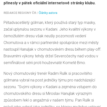
přinesly v pátek oficiální internetové stránky klubu.
REDAKCE REGIONY ČR
/
Články autora
Pětadvacetiletý gólman, který používá starý typ masky,
začal uplynulou sezonu v Kadani. Jeho kvalitní výkony v
černožlutém dresu však neušly pozornosti vedení
Chomutova a v rámci partnerské spolupráce mezi městy
nastoupil Hanuljak v chomutovském dresu během play-off.
Bravurními výkony tehdy držel Severočechy nad vodou v
semifinálové sérii proti houževnaté Kometě Brno.
Nový chomutovský trenér Radim Rulík si pracovitého
gólmana vybral na post jedničky týmu pro nadcházející
sezonu. "Svými výkony v Kadani a zejména vstupem do
chomutovského dresu si Miroslav Hanujlak výrazným
způsobem řekl o angažmá v našem týmu. Pan Rulík si
právě jeho vybral jako jedničku, se kterou mužstvo vstoupí