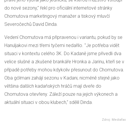
do nové sezony," řekl pro oficiální internetové stránky
Chomutova marketingový manažer a tiskový mluvčí
Severočechů David Dinda.
Vedení Chomutova má připravenou i variantu, pokud by se
Hanuljakovi mezi třemi tyčemi nedařilo. "Je potřeba vidět
situaci v kontextu celého 3K. Do Kadaně jsme přivedli dva
velice slušné a zkušené brankáře Hronka a Jarinu, kteří se v
případě potřeby mohou kdykoliv přesunout do Chomutova.
Oba gólmani zahájí sezonu v Kadani, nicméně stejně jako
většina dalších kadaňských hráčů mají dveře do
Chomutova otevřeny. Záleží pouze na jejich výkonech a
aktuální situaci v obou klubech," sdělil Dinda.
Zdroj: Mediafax