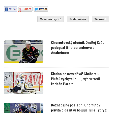
Vaše názory - 0
Přidat názor
Tisknout
Chomutovský útočník Ondřej Kaše
podepsal tříletou smlouvu s
Anaheimem
Kladno se nevzdává! Chábera u
Pirátů vychytal nulu, výhru trefil
kapitán Patera
Beznadějně poslední Chomutov
přivítá o desítku bojující Bílé Tygry z