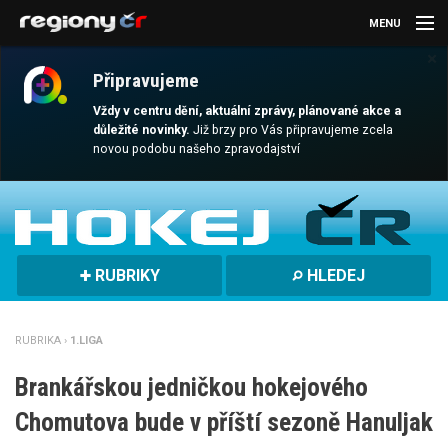
MENU
×
AKTUALITY
Připravujeme
KULTURA
Vždy v centru dění, aktuální zprávy, plánované akce a
důležité novinky.
Již brzy pro Vás připravujeme zcela
novou podobu našeho zpravodajství
SPORT
CESTOVÁNÍ
MAGAZÍN
RUBRIKY
HLEDEJ
DALŠÍ
REGION
RUBRIKA ›
1.LIGA
Brankářskou jedničkou hokejového
Chomutova bude v příští sezoně Hanuljak