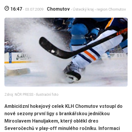
16:47
Chomutov
- 03.07.2009
›
Ústecký kraj
›
region Chomutov
Zdroj: NČR PRESS - Ilustrační foto
Ambiciózní hokejový celek KLH Chomutov vstoupí do
nové sezony první ligy s brankářskou jedničkou
Miroslavem Hanuljakem, který oblékl dres
Severočechů v play-off minulého ročníku. Informaci