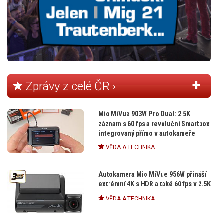
Zprávy z celé ČR ›
Mio MiVue 903W Pro Dual: 2.5K
záznam s 60 fps a revoluční Smartbox
integrovaný přímo v autokameře
VĚDA A TECHNIKA
Autokamera Mio MiVue 956W přináší
extrémní 4K s HDR a také 60 fps v 2.5K
VĚDA A TECHNIKA