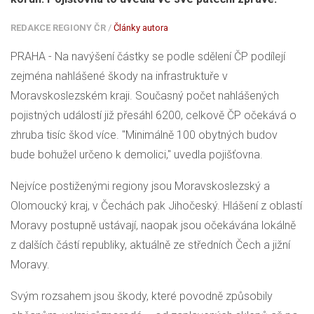
REDAKCE REGIONY ČR
/
Články autora
PRAHA - Na navýšení částky se podle sdělení ČP podílejí
zejména nahlášené škody na infrastruktuře v
Moravskoslezském kraji. Současný počet nahlášených
pojistných událostí již přesáhl 6200, celkově ČP očekává o
zhruba tisíc škod více. "Minimálně 100 obytných budov
bude bohužel určeno k demolici," uvedla pojišťovna.
Nejvíce postiženými regiony jsou Moravskoslezský a
Olomoucký kraj, v Čechách pak Jihočeský. Hlášení z oblastí
Moravy postupně ustávají, naopak jsou očekávána lokálně
z dalších částí republiky, aktuálně ze středních Čech a jižní
Moravy.
Svým rozsahem jsou škody, které povodně způsobily