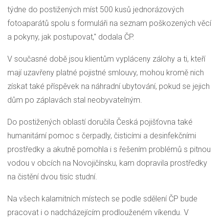
týdne do postižených míst 500 kusů jednorázových
fotoaparátů spolu s formuláři na seznam poškozených věcí
a pokyny, jak postupovat," dodala ČP.
V současné době jsou klientům vypláceny zálohy a ti, kteří
mají uzavřeny platné pojistné smlouvy, mohou kromě nich
získat také příspěvek na náhradní ubytování, pokud se jejich
dům po záplavách stal neobyvatelným.
Do postižených oblastí doručila Česká pojišťovna také
humanitární pomoc s čerpadly, čisticími a desinfekčními
prostředky a akutně pomohla i s řešením problémů s pitnou
vodou v obcích na Novojičínsku, kam dopravila prostředky
na čistění dvou tisíc studní.
Na všech kalamitních místech se podle sdělení ČP bude
pracovat i o nadcházejícím prodlouženém víkendu. V