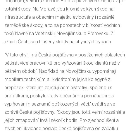
občanům, velmi různorodé – od zaplavených sklepů až po
totální škody. Na Moravě jsou kromě velkých škod na
infrastruktuře a obecním majetku evidovány i rozsáhlé
zemědělské škody, a to na porostech v blízkosti vodních
toků hlavně na Vsetínsku, Novojičínsku a Přerovsku. Z
jižních Čech jsou hlášeny škody na uhynulých rybách.
"V tuto chvíli má Česká pojišťovna v postižených oblastech
pětkrát více pracovníků pro vyřizování škod klientů než v
běžném období. Například na Novojičínsku vypomáhají
mobilním technikům a likvidátorům jejich kolegyně z
přepážek, které jim zajišťují administrativu spojenou s
prohlídkami, poskytují rady občanům a pomáhají jim s
vyplňováním seznamů poškozených věcí," uvádí se ve
zprávě České pojišťovny. "Škody jsou totiž velmi rozsáhlé a
jejich zmapování trvá i několik hodin. Pro zjednodušení a
zrychlení likvidace poslala Česká pojišťovna od začátku