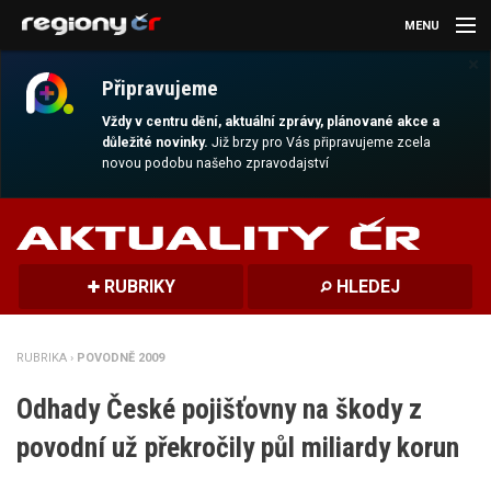
MENU
×
AKTUALITY
Připravujeme
KULTURA
Vždy v centru dění, aktuální zprávy, plánované akce a
důležité novinky.
Již brzy pro Vás připravujeme zcela
novou podobu našeho zpravodajství
SPORT
CESTOVÁNÍ
MAGAZÍN
RUBRIKY
HLEDEJ
DALŠÍ
RUBRIKA ›
POVODNĚ 2009
REGION
Odhady České pojišťovny na škody z
povodní už překročily půl miliardy korun