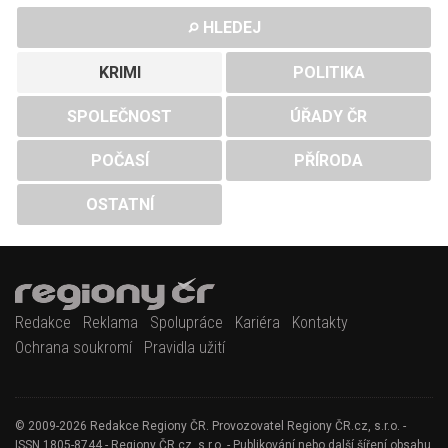
HLEDEJ
KRIMI
POLITIKA
SPOLEČNOST
ÚŘADY ČR
POČASÍ
PŘÍRODA
OSTATNÍ
Redakce
Reklama
Spolupráce
Kariéra
Kontakty
Ochrana soukromí
Pravidla užití
© 2009-2026 Redakce Regiony ČR. Provozovatel Regiony ČR.cz, s.r.o. -
ISSN 1805-8744 - Regiony ČR.cz, s.r.o. - Publikování nebo další šíření obsahu