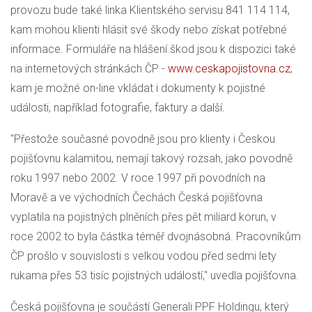
provozu bude také linka Klientského servisu 841 114 114,
kam mohou klienti hlásit své škody nebo získat potřebné
informace. Formuláře na hlášení škod jsou k dispozici také
na internetových stránkách ČP -
www.ceskapojistovna.cz
,
kam je možné on-line vkládat i dokumenty k pojistné
události, například fotografie, faktury a další.
"Přestože současné povodně jsou pro klienty i Českou
pojišťovnu kalamitou, nemají takový rozsah, jako povodně
roku 1997 nebo 2002. V roce 1997 při povodních na
Moravě a ve východních Čechách Česká pojišťovna
vyplatila na pojistných plněních přes pět miliard korun, v
roce 2002 to byla částka téměř dvojnásobná. Pracovníkům
ČP prošlo v souvislosti s velkou vodou před sedmi lety
rukama přes 53 tisíc pojistných událostí," uvedla pojišťovna.
Česká pojišťovna je součástí Generali PPF Holdingu, který