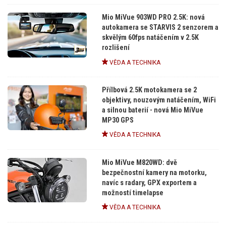
Mio MiVue 903WD PRO 2.5K: nová
autokamera se STARVIS 2 senzorem a
skvělým 60fps natáčením v 2.5K
rozlišení
VĚDA A TECHNIKA
Přílbová 2.5K motokamera se 2
objektivy, nouzovým natáčením, WiFi
a silnou baterií - nová Mio MiVue
MP30 GPS
VĚDA A TECHNIKA
Mio MiVue M820WD: dvě
bezpečnostní kamery na motorku,
navíc s radary, GPX exportem a
možností timelapse
VĚDA A TECHNIKA