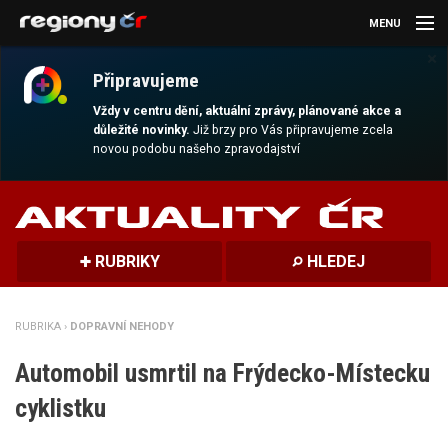
MENU
×
AKTUALITY
Připravujeme
KULTURA
Vždy v centru dění, aktuální zprávy, plánované akce a
důležité novinky.
Již brzy pro Vás připravujeme zcela
novou podobu našeho zpravodajství
SPORT
CESTOVÁNÍ
MAGAZÍN
RUBRIKY
HLEDEJ
DALŠÍ
RUBRIKA ›
DOPRAVNÍ NEHODY
REGION
Automobil usmrtil na Frýdecko-Místecku
cyklistku