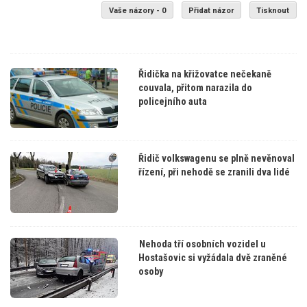
Vaše názory - 0
Přidat názor
Tisknout
Řidička na křižovatce nečekaně
couvala, přitom narazila do
policejního auta
Řidič volkswagenu se plně nevěnoval
řízení, při nehodě se zranili dva lidé
Nehoda tří osobních vozidel u
Hostašovic si vyžádala dvě zraněné
osoby