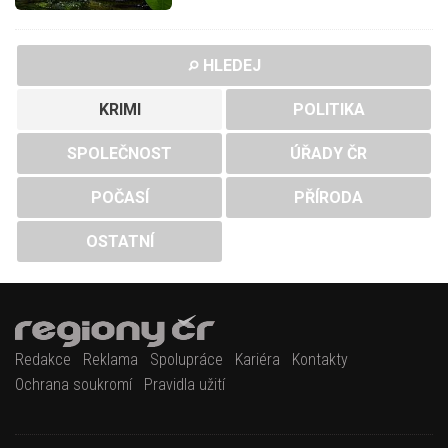
HLEDEJ
KRIMI
POLITIKA
SPOLEČNOST
ÚŘADY ČR
POČASÍ
PŘÍRODA
OSTATNÍ
Redakce
Reklama
Spolupráce
Kariéra
Kontakty
Ochrana soukromí
Pravidla užití