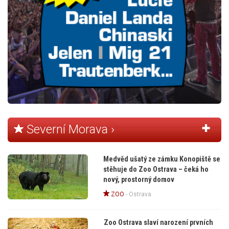
Severní Morava ›
Medvěd ušatý ze zámku Konopiště se
stěhuje do Zoo Ostrava – čeká ho
nový, prostorný domov
ZOO
-
Ostrava
Zoo Ostrava slaví narození prvních