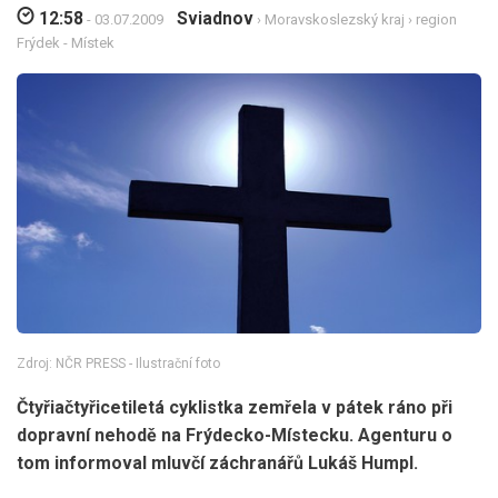
12:58
Sviadnov
- 03.07.2009
›
Moravskoslezský kraj
›
region
Frýdek - Místek
Zdroj: NČR PRESS - Ilustrační foto
Čtyřiačtyřicetiletá cyklistka zemřela v pátek ráno při
dopravní nehodě na Frýdecko-Místecku. Agenturu o
tom informoval mluvčí záchranářů Lukáš Humpl.