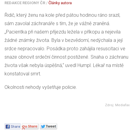
REDAKCE REGIONY ČR
/
Články autora
Řidič, který ženu na kole před pátou hodinou ráno srazil,
sám zavolal záchranáře s tím, že je vážně zraněná.
„Pacientka při našem příjezdu ležela v příkopu a nejevila
žádné známky života. Byla v bezvědomí, nedýchala a její
srdce nepracovalo. Posádka proto zahájila resuscitaci ve
snaze obnovit srdeční činnost postižené. Snaha o záchranu
života však nebyla úspěšná,“ uvedl Humpl. Lékař na místě
konstatoval smrt.
Okolnosti nehody vyšetřuje policie.
Zdroj: Mediafax