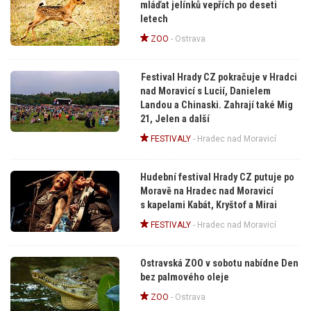
mláďat jelínků vepřích po deseti
letech
ZOO
-
Ostrava
Festival Hrady CZ pokračuje v Hradci
nad Moravicí s Lucií, Danielem
Landou a Chinaski. Zahrají také Mig
21, Jelen a další
FESTIVALY
-
Hradec nad Moravicí
Hudební festival Hrady CZ putuje po
Moravě na Hradec nad Moravicí
s kapelami Kabát, Kryštof a Mirai
FESTIVALY
-
Hradec nad Moravicí
Ostravská ZOO v sobotu nabídne Den
bez palmového oleje
ZOO
-
Ostrava