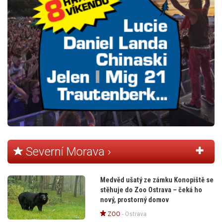
Severní Morava ›
Medvěd ušatý ze zámku Konopiště se
stěhuje do Zoo Ostrava – čeká ho
nový, prostorný domov
ZOO
-
Ostrava