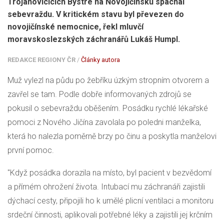
Trojanovicících Bystré na Novojičínsku spáchal
sebevraždu. V kritickém stavu byl převezen do
novojičínské nemocnice, řekl mluvčí
moravskoslezských záchranářů Lukáš Humpl.
REDAKCE REGIONY ČR
/
Články autora
Muž vylezl na půdu po žebříku úzkým stropním otvorem a
zavřel se tam. Podle dobře informovaných zdrojů se
pokusil o sebevraždu oběšením. Posádku rychlé lékařské
pomoci z Nového Jičína zavolala po poledni manželka,
která ho nalezla poměrně brzy po činu a poskytla manželovi
první pomoc.
"Když posádka dorazila na místo, byl pacient v bezvědomí
a přímém ohrožení života. Intubací mu záchranáři zajistili
dýchací cesty, připojili ho k umělé plicní ventilaci a monitoru
srdeční činnosti, aplikovali potřebné léky a zajistili jej krčním