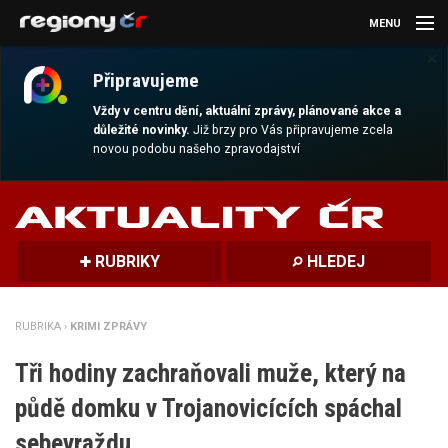
MENU
×
AKTUALITY
Připravujeme
KULTURA
Vždy v centru dění, aktuální zprávy, plánované akce a
důležité novinky.
Již brzy pro Vás připravujeme zcela
novou podobu našeho zpravodajství
SPORT
CESTOVÁNÍ
MAGAZÍN
RUBRIKY
HLEDEJ
DALŠÍ
RUBRIKA ›
KRIMI ZPRÁVY
REGION
Tři hodiny zachraňovali muže, který na
půdě domku v Trojanovicících spáchal
sebevraždu