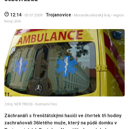
12:14
Trojanovice
- 03.07.2009
›
Moravskoslezský kraj
›
region
Nový Jičín
Zdroj: NČR PRESS - Ilustrační foto
Záchranáři s frenštátskými hasiči ve čtvrtek tři hodiny
zachraňovali 36letého muže, který na půdě domku v