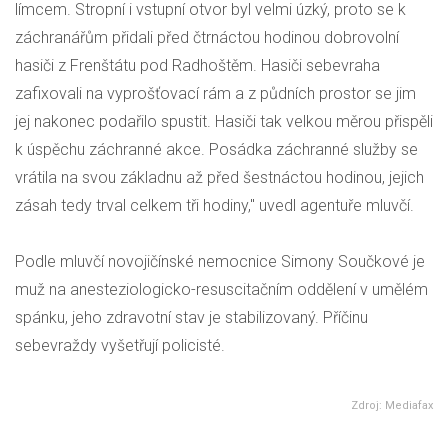
límcem. Stropní i vstupní otvor byl velmi úzký, proto se k
záchranářům přidali před čtrnáctou hodinou dobrovolní
hasiči z Frenštátu pod Radhoštěm. Hasiči sebevraha
zafixovali na vyprošťovací rám a z půdních prostor se jim
jej nakonec podařilo spustit. Hasiči tak velkou měrou přispěli
k úspěchu záchranné akce. Posádka záchranné služby se
vrátila na svou základnu až před šestnáctou hodinou, jejich
zásah tedy trval celkem tři hodiny," uvedl agentuře mluvčí.
Podle mluvčí novojičínské nemocnice Simony Součkové je
muž na anesteziologicko-resuscitačním oddělení v umělém
spánku, jeho zdravotní stav je stabilizovaný. Příčinu
sebevraždy vyšetřují policisté.
Zdroj: Mediafax