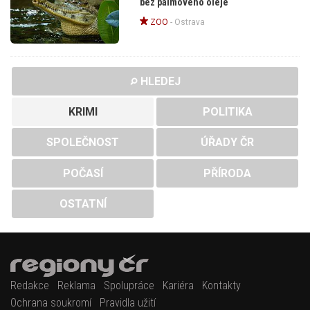
bez palmového oleje
ZOO
-
Ostrava
HLEDEJ
KRIMI
POLITIKA
SPOLEČNOST
ÚŘADY ČR
POČASÍ
PŘÍRODA
OSTATNÍ
Redakce
Reklama
Spolupráce
Kariéra
Kontakty
Ochrana soukromí
Pravidla užití