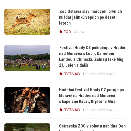
Zoo Ostrava slaví narození prvních
mláďat jelínků vepřích po deseti
letech
ZOO
-
Ostrava
Festival Hrady CZ pokračuje v Hradci
nad Moravicí s Lucií, Danielem
Landou a Chinaski. Zahrají také Mig
21, Jelen a další
FESTIVALY
-
Hradec nad Moravicí
Hudební festival Hrady CZ putuje po
Moravě na Hradec nad Moravicí
s kapelami Kabát, Kryštof a Mirai
FESTIVALY
-
Hradec nad Moravicí
Ostravská ZOO v sobotu nabídne Den