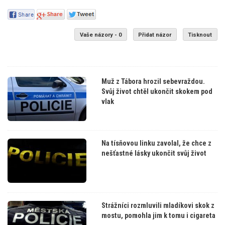
Vaše názory - 0
Přidat názor
Tisknout
Muž z Tábora hrozil sebevraždou.
Svůj život chtěl ukončit skokem pod
vlak
Na tísňovou linku zavolal, že chce z
nešťastné lásky ukončit svůj život
Strážníci rozmluvili mladíkovi skok z
mostu, pomohla jim k tomu i cigareta