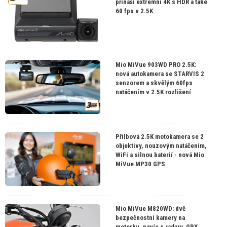
přináší extrémní 4K s HDR a také
60 fps v 2.5K
Mio MiVue 903WD PRO 2.5K:
nová autokamera se STARVIS 2
senzorem a skvělým 60fps
natáčením v 2.5K rozlišení
Přílbová 2.5K motokamera se 2
objektivy, nouzovým natáčením,
WiFi a silnou baterií - nová Mio
MiVue MP30 GPS
Mio MiVue M820WD: dvě
bezpečnostní kamery na
motorku, navíc s radary, GPX