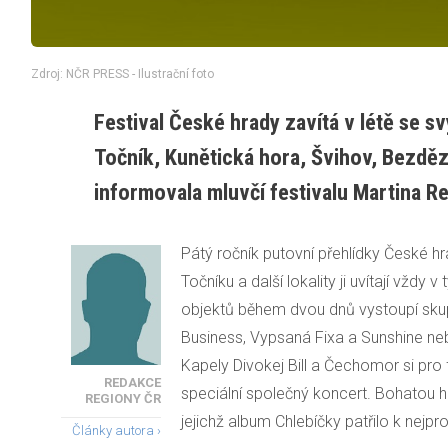
Zdroj: NČR PRESS - Ilustrační foto
Festival České hrady zavítá v létě se
Točník, Kunětická hora, Švihov, Bezdě
informovala mluvčí festivalu Martina R
Pátý ročník putovní přehlídky České h
Točníku a další lokality ji uvítají vždy
objektů během dvou dnů vystoupí sku
Business, Vypsaná Fixa a Sunshine neb
Kapely Divokej Bill a Čechomor si pro 
REDAKCE
speciální společný koncert. Bohatou h
REGIONY ČR
jejichž album Chlebíčky patřilo k nej
Články autora ›