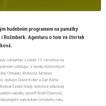
 svým hudebním programem na památky
z i Rožmberk. Agenturu o tom ve čtvrtek
eková.
rady odstartuje v pátek 10. července na
 v týdenním odstupu. V areálu historických
piny Chinaski, Wohnout, Monkey
o zpěváci David Koller a Dan Bárta.
festival České hrady dokonce připravily
udební nabídku zpestří Bratři Ebenové,
prodávanějším nahrávkám loňského roku.