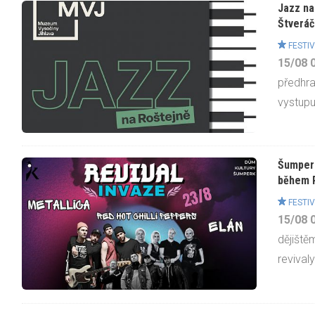
Jazz na
Štveráč
FESTIV
15/08
předhra
vystupuj
Šumpers
během R
FESTIV
15/08
dějiště
revivaly