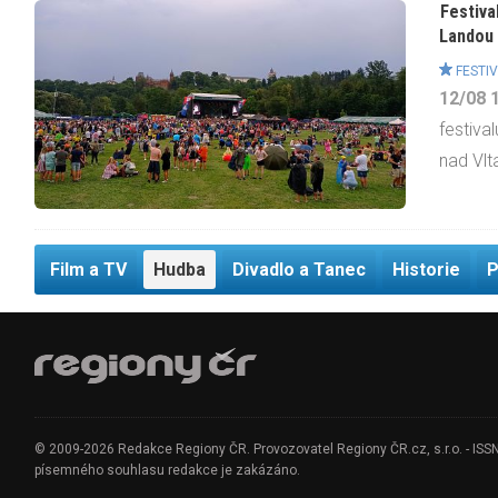
Festiva
Landou 
FESTIV
12/08
festiva
nad Vlt
Film a TV
Hudba
Divadlo a Tanec
Historie
P
© 2009-2026 Redakce Regiony ČR. Provozovatel Regiony ČR.cz, s.r.o. - ISSN 1
písemného souhlasu redakce je zakázáno.