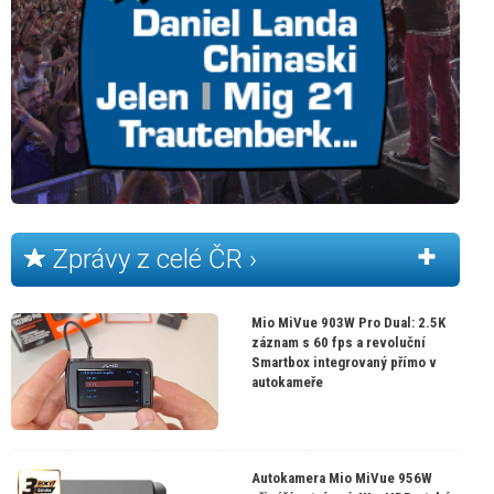
Zprávy z celé ČR ›
Mio MiVue 903W Pro Dual: 2.5K
záznam s 60 fps a revoluční
Smartbox integrovaný přímo v
autokameře
Autokamera Mio MiVue 956W