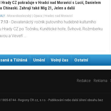
l Hrady CZ pokračuje v Hradci nad Moravicí s Lucií, Danielem
a Chinaski. Zahrají také Mig 21, Jelen a další
ALY
-
Moravskoslezský
|
Opava
| Hradec nad Moravicí
17:13
- Devatenáctý ročník putovního hudebně-kulturního
lu Hrady CZ po Točníku, Kunětické hoře, Švihově, Rožmberku
avou a Veveří ...
saná a Tištěná
Umění
Volný čas
Ostatní
Redakce
Reklama
805-8744 - Regiony ČR.cz, s.r.o. - Publikování nebo další šíření obsahu bez