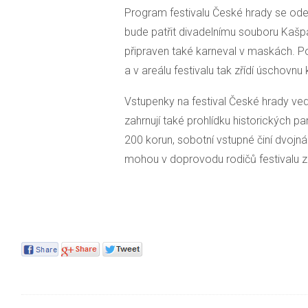
Program festivalu České hrady se odeh
bude patřit divadelnímu souboru Kašpá
připraven také karneval v maskách. Poř
a v areálu festivalu tak zřídí úschovnu
Vstupenky na festival České hrady ved
zahrnují také prohlídku historických p
200 korun, sobotní vstupné činí dvojn
mohou v doprovodu rodičů festivalu z