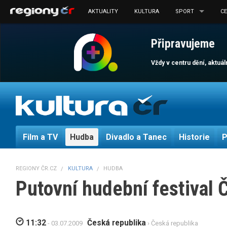
AKTUALITY
KULTURA
SPORT
C
Připravujeme
Vždy v centru dění, aktuá
Film a TV
Hudba
Divadlo a Tanec
Historie
P
REGIONY ČR.CZ
KULTURA
HUDBA
Putovní hudební festival 
11:32
Česká republika
- 03.07.2009
› Česká republika