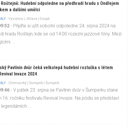
 Roštejně: Hudební odpoledne na předhradí hradu s Ondřejem
kem a dalšími umělci
ALY
-
Vysočina
|
Jihlava
| Doupě
09:52
- Přijďte si užít sobotní odpoledne 24. srpna 2024 na
dí hradu Roštejn, kde se od 14:00 rozezní jazzové tóny. Mezi
ícími ...
ký Pavlínin dvůr čeká velkolepá hudební rozlučka s létem
evival Invaze 2024
ALY
-
Olomoucký
|
Šumperk
| Šumperk
09:46
- V pátek 23. srpna se Pavlínin dvůr v Šumperku stane
m 16. ročníku festivalu Revival Invaze. Na pódiu se představí
 legendárních ...