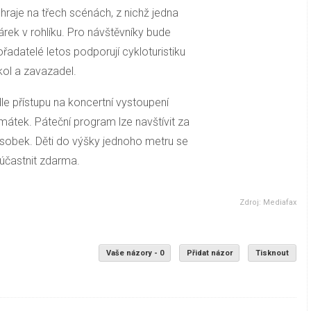
raje na třech scénách, z nichž jedna
rek v rohlíku. Pro návštěvníky bude
adatelé letos podporují cykloturistiku
 kol a zavazadel.
le přístupu na koncertní vystoupení
amátek. Páteční program lze navštívit za
ásobek. Děti do výšky jednoho metru se
účastnit zdarma.
Zdroj: Mediafax
Vaše názory - 0
Přidat názor
Tisknout