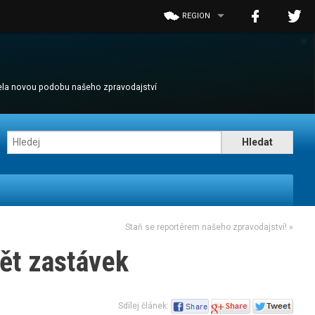
REGION
×
cela novou podobu našeho zpravodajství
Staň se reportérem našeho zpravodajství!
»
pět zastávek
Sdílej článek: