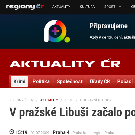
AKTUALITY
KULTURA
SPORT
C
Připravujeme
Vždy v centru dění, aktuá
Krimi
Politika
Společnost
Úřady ČR
Počasí
REGIONY ČR.CZ
AKTUALITY
KRIMI
DOPRAVNÍ NEHODY
V pražské Libuši začalo p
15:19
Praha 4
- 02.07.2009
›
Praha kraj
›
region Praha