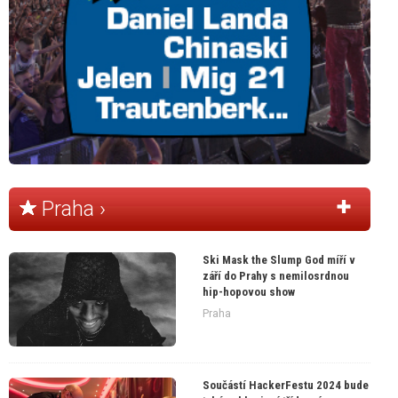
Praha ›
Ski Mask the Slump God míří v
září do Prahy s nemilosrdnou
hip-hopovou show
Praha
Součástí HackerFestu 2024 bude