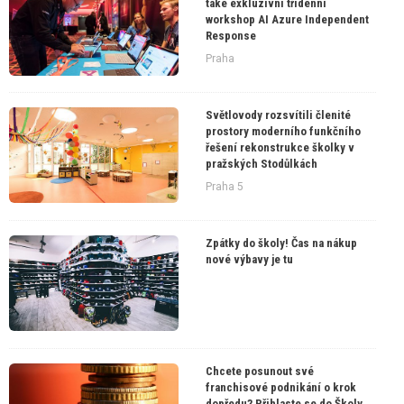
také exkluzivní třídenní
workshop AI Azure Independent
Response
Praha
Světlovody rozsvítili členité
prostory moderního funkčního
řešení rekonstrukce školky v
pražských Stodůlkách
Praha 5
Zpátky do školy! Čas na nákup
nové výbavy je tu
Chcete posunout své
franchisové podnikání o krok
dopředu? Přihlaste se do Školy