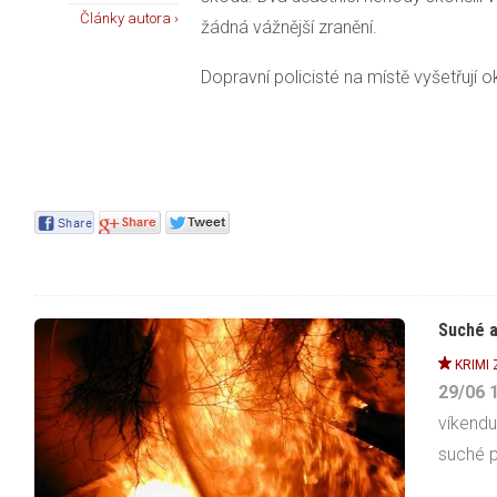
Články autora ›
žádná vážnější zranění.
Dopravní policisté na místě vyšetřují o
Suché a
KRIMI
29/06
víkendu
suché p