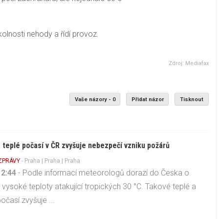
kolnosti nehody a řídí provoz.
Zdroj: Mediafax
Vaše názory - 0
Přidat názor
Tisknout
 teplé počasí v ČR zvyšuje nebezpečí vzniku požárů
 ZPRÁVY
-
Praha
|
Praha
| Praha
12:44
- Podle informací meteorologů dorazí do Česka o
 vysoké teploty atakující tropických 30 °C. Takové teplé a
očasí zvyšuje ...