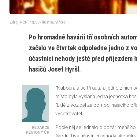
Zdroj: NČR PRESS - Ilustrační foto
Po hromadné havárii tří osobních autom
začalo ve čtvrtek odpoledne jedno z voz
účastnící nehody ještě před příjezdem h
hasičů Josef Hyršl.
"Nabourala se tři auta a jedno z nich p
místo byla vyslána jedna jednotka has
"Lidé z vozidel za pomoci hasicího přís
vyšetřovatel.
Podle něj se jednalo o požár menšího 
REDAKCE
REGIONY ČR
škodu. Dva účastnící nehody skončili v