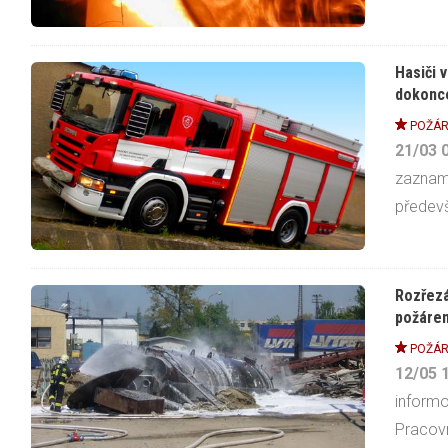
Hasiči v
dokonce
POŽÁR
21/03
zazname
předevš
Rozřezá
požáre
POŽÁR
12/05
informo
Pracovní