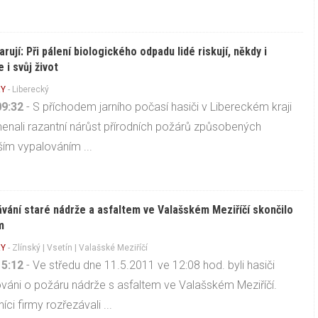
arují: Při pálení biologického odpadu lidé riskují, někdy i
 i svůj život
Y
-
Liberecký
09:32
- S příchodem jarního počasí hasiči v Libereckém kraji
nali razantní nárůst přírodních požárů způsobených
ím vypalováním ...
vání staré nádrže a asfaltem ve Valašském Meziříčí skončilo
m
Y
-
Zlínský
|
Vsetín
| Valašské Meziříčí
15:12
- Ve středu dne 11.5.2011 ve 12:08 hod. byli hasiči
váni o požáru nádrže s asfaltem ve Valašském Meziříčí.
ci firmy rozřezávali ...