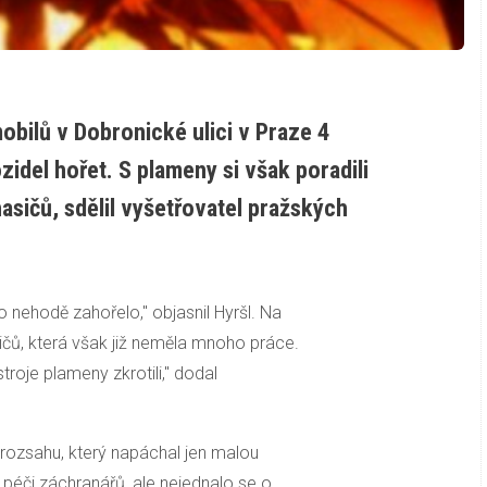
obilů v Dobronické ulici v Praze 4
idel hořet. S plameny si však poradili
asičů, sdělil vyšetřovatel pražských
o nehodě zahořelo," objasnil Hyršl. Na
ičů, která však již neměla mnoho práce.
troje plameny zkrotili," dodal
rozsahu, který napáchal jen malou
 péči záchranářů, ale nejednalo se o