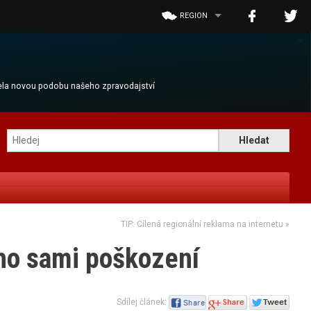
REGION
×
cela novou podobu našeho zpravodajství
TIP: Cílená regionální reklama na internetu
»
 ho sami poškození
Sdílej článek: