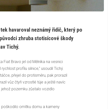
rtek havaroval neznámý řidič, který po
 původci zhruba stotisícové škody
av Tichý.
a Fiat Bravo jel od Mělníka na vesnici
chlost profilu silnice," usoudil Tichý.
táčce, přejel do protisměru, pak prorazil
azil vůz čtyři vzrostlé túje a ještě navíc
a jehož pozemku zůstalo vozidlo
zu poškodilo omítku domu a kameny