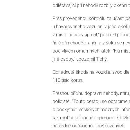
odlétávající při nehodě rozbily okenní 
Přes provedenou kontrolu za účasti psov
u havarovaného vozu ani v jeho okolí 
z místa nehody uprchl," podotkl police
řidič při nehodě zraněn a v šoku se nev
pod vlivem omamných látek. "Na místě
jiné osoby," upozornil Tichý.
Odhadnutá škoda na vozidle, svodidlec
110 tisíc korun.
Přesnou příčinu dopravní nehody, míru je
policisté. "Touto cestou se obracíme
o poskytnutí veškerých možných inform
tak mohou případně napomoci k brzkém
následné odškodnění poškozených.