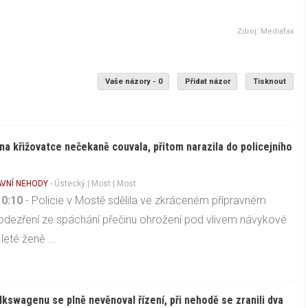
Zdroj: Mediafax
Vaše názory - 0
Přidat názor
Tisknout
 na křižovatce nečekaně couvala, přitom narazila do policejního
VNÍ NEHODY
-
Ústecký
|
Most
| Most
10:10
- Policie v Mostě sdělila ve zkráceném přípravném
podezření ze spáchání přečinu ohrožení pod vlivem návykové
leté ženě ...
olkswagenu se plně nevěnoval řízení, při nehodě se zranili dva