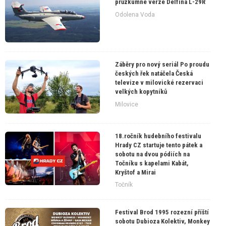
průzkumné verze Delfína L-29R
Odolena Voda
Záběry pro nový seriál Po proudu
českých řek natáčela Česká
televize v milovické rezervaci
velkých kopytníků
Milovice
18.ročník hudebního festivalu
Hrady CZ startuje tento pátek a
sobotu na dvou pódiích na
Točníku s kapelami Kabát,
Kryštof a Mirai
Točník
Festival Brod 1995 rozezní příští
sobotu Dubioza Kolektiv, Monkey