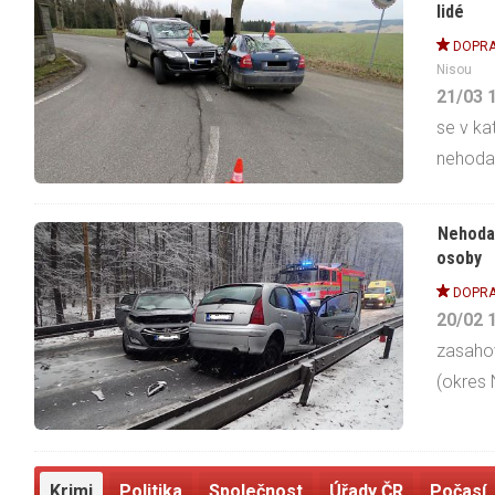
lidé
DOPRA
Nisou
21/03
se v ka
nehoda
Nehoda 
osoby
DOPRA
20/02
zasahov
(okres N
Krimi
Politika
Společnost
Úřady ČR
Počasí