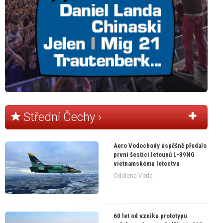
Střední Čechy ›
Aero Vodochody úspěšně předalo
první šestici letounů L-39NG
vietnamskému letectvu
Odolena Voda
60 let od vzniku prototypu