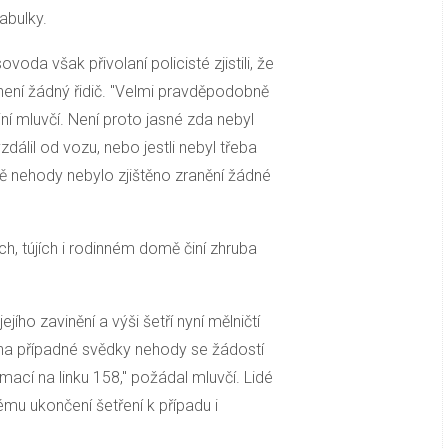
tabulky.
oda však přivolaní policisté zjistili, že
není žádný řidič. "Velmi pravděpodobně
jní mluvčí. Není proto jasné zda nebyl
zdálil od vozu, nebo jestli nebyl třeba
 nehody nebylo zjištěno zranění žádné
h, tújích i rodinném domě činí zhruba
jího zavinění a výši šetří nyní mělničtí
 na případné svědky nehody se žádostí
ací na linku 158," požádal mluvčí. Lidé
u ukončení šetření k případu i