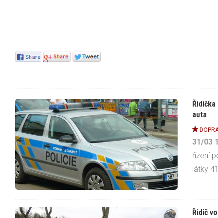
Řidička
auta
DOPRA
31/03
řízení 
látky 41
Řidič v