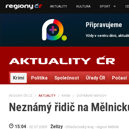
AKTUALITY
KULTURA
SPORT
C
Připravujeme
Vždy v centru dění, aktuá
Krimi
Politika
Společnost
Úřady ČR
Počasí
REGIONY ČR.CZ
AKTUALITY
KRIMI
DOPRAVNÍ NEHODY
Neznámý řidič na Mělnicku
15:04
Želízy
- 02.07.2009
›
Středočeský kraj
›
region Mělník