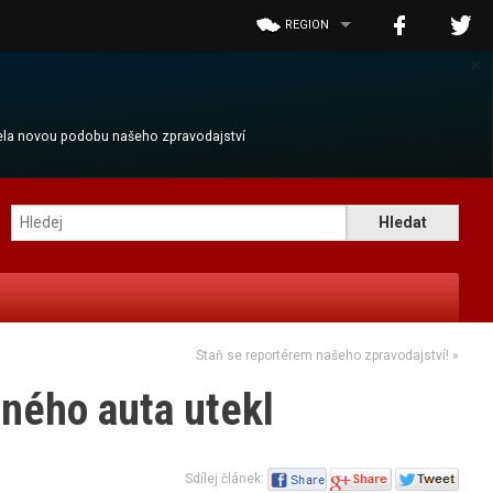
REGION
×
cela novou podobu našeho zpravodajství
Staň se reportérem našeho zpravodajství!
»
ného auta utekl
Sdílej článek: