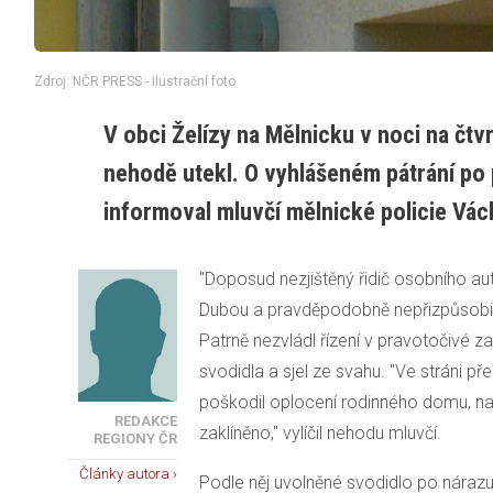
Zdroj: NČR PRESS - Ilustrační foto
V obci Želízy na Mělnicku v noci na čtv
nehodě utekl. O vyhlášeném pátrání po
informoval mluvčí mělnické policie Václ
"Doposud nezjištěný řidič osobního aut
Dubou a pravděpodobně nepřizpůsobil ry
Patrně nezvládl řízení v pravotočivé za
svodidla a sjel ze svahu. "Ve stráni přer
poškodil oplocení rodinného domu, n
REDAKCE
zaklíněno," vylíčil nehodu mluvčí.
REGIONY ČR
Články autora ›
Podle něj uvolněné svodidlo po nára