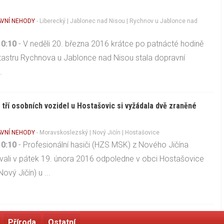
VNÍ NEHODY
-
Liberecký
|
Jablonec nad Nisou
| Rychnov u Jablonce nad
10:10
- V neděli 20. března 2016 krátce po patnácté hodině
tastru Rychnova u Jablonce nad Nisou stala dopravní
.
tří osobních vozidel u Hostašovic si vyžádala dvě zraněné
VNÍ NEHODY
-
Moravskoslezský
|
Nový Jičín
| Hostašovice
10:10
- Profesionální hasiči (HZS MSK) z Nového Jičína
ali v pátek 19. února 2016 odpoledne v obci Hostašovice
ový Jičín) u ...
Příroda
Ostatní