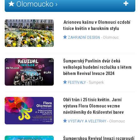
Olomoucko ›
Arionovu kašnu v Olomouci ozdobí
tisíce květin v barokním stylu
ZAHRADNÍ DESIGN
-
Olomouc
Šumperský Pavlínin dvůr čeká
velkolepá hudební rozlučka s létem
během Revival Invaze 2024
FESTIVALY
-
Šumperk
Obří trůn i 25 tisíc květin. Jarní
výstava Flora Olomouc vezme
návštěvníky do Království barev
VÝSTAVY A VELETRHY
-
Olomouc
Šumperskou Revival Invazi rozproudí