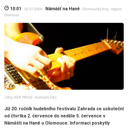
10:01
Náměšť na Hané
- 02.07.2009
›
Olomoucký kraj
›
region
Olomouc
Zdroj: NČR PRESS - Ilustrační foto
Již 20. ročník hudebního festivalu Zahrada se uskuteční
od čtvrtka 2. července do neděle 5. července v
Náměšti na Hané u Olomouce. Informaci poskytly