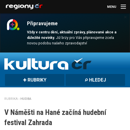
MENU
×
AKTUALITY
Připravujeme
KULTURA
Vždy v centru dění, aktuální zprávy, plánované akce a
důležité novinky.
Již brzy pro Vás připravujeme zcela
novou podobu našeho zpravodajství
SPORT
CESTOVÁNÍ
MAGAZÍN
RUBRIKY
HLEDEJ
DALŠÍ
REGION
RUBRIKA ›
HUDBA
V Náměšti na Hané začíná hudební
festival Zahrada