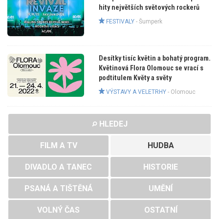
hity největších světových rockerů
FESTIVALY
-
Šumperk
Desítky tisíc květin a bohatý program.
Květinová Flora Olomouc se vrací s
podtitulem Květy a světy
VÝSTAVY A VELETRHY
-
Olomouc
HLEDEJ
FILM A TV
HUDBA
DIVADLO A TANEC
HISTORIE
PSANÁ A TIŠTĚNÁ
UMĚNÍ
VOLNÝ ČAS
OSTATNÍ