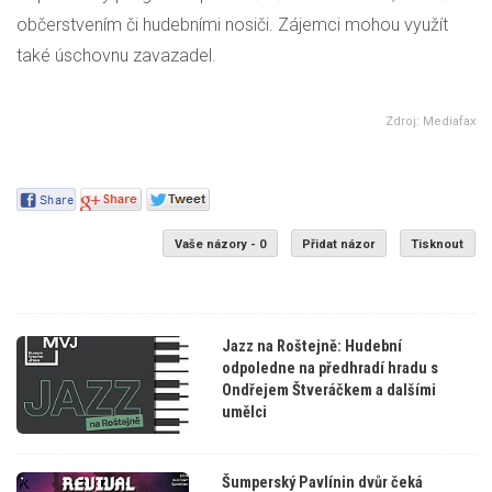
občerstvením či hudebními nosiči. Zájemci mohou využít
také úschovnu zavazadel.
Zdroj: Mediafax
Vaše názory - 0
Přidat názor
Tisknout
Jazz na Roštejně: Hudební
odpoledne na předhradí hradu s
Ondřejem Štveráčkem a dalšími
umělci
Šumperský Pavlínin dvůr čeká