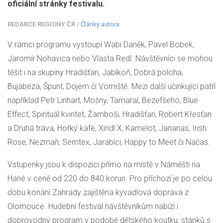
oficiální stránky festivalu.
REDAKCE REGIONY ČR
/
Články autora
V rámci programu vystoupí Wabi Daněk, Pavel Bobek,
Jaromír Nohavica nebo Vlasta Redl. Návštěvníci se mohou
těšit i na skupiny Hradišťan, Jablkoň, Dobrá poloha,
Bujabéza, Špunt, Dojem či Vomiště. Mezi další účinkující patří
například Petr Linhart, Mošny, Tamaral, Bezefšeho, Blue
Effect, Spirituál kvintet, Žamboši, Hradišťan, Robert Křesťan
a Druhá tráva, Hořký kafe, Xindl X, Kamelot, Jananas, Irish
Rose, Nezmaři, Semtex, Jarabíci, Happy to Meet či Načas.
Vstupenky jsou k dispozici přímo na místě v Náměšti na
Hané v ceně od 220 do 840 korun. Pro příchozí je po celou
dobu konání Zahrady zajištěna kyvadlová doprava z
Olomouce. Hudební festival návštěvníkům nabízí i
doprovodný program v podobě dětského koutku, stánků s