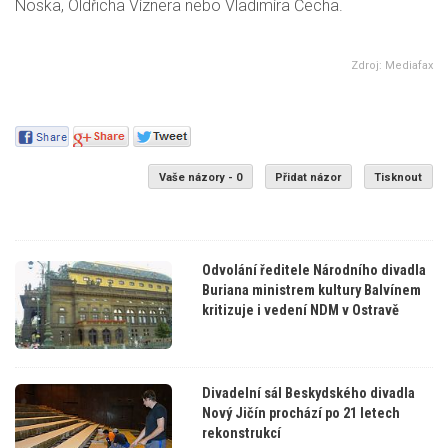
Noska, Oldřicha Víznera nebo Vladimíra Čecha.
Zdroj: Mediafax
Vaše názory - 0
Přidat názor
Tisknout
Odvolání ředitele Národního divadla
Buriana ministrem kultury Balvínem
kritizuje i vedení NDM v Ostravě
Divadelní sál Beskydského divadla
Nový Jičín prochází po 21 letech
rekonstrukcí