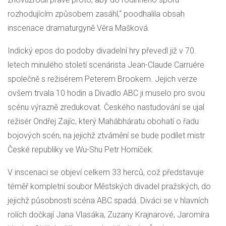
rozhodujícím způsobem zasáhl,“ poodhalila obsah
inscenace dramaturgyně Věra Mašková.
Indický epos do podoby divadelní hry převedl již v 70.
letech minulého století scenárista Jean-Claude Carruére
společně s režisérem Peterem Brookem. Jejich verze
ovšem trvala 10 hodin a Divadlo ABC ji muselo pro svou
scénu výrazně zredukovat. Českého nastudování se ujal
režisér Ondřej Zajíc, který Mahábháratu obohatí o řadu
bojových scén, na jejichž ztvárnění se bude podílet mistr
České republiky ve Wu-Shu Petr Horníček.
V inscenaci se objeví celkem 33 herců, což představuje
téměř kompletní soubor Městských divadel pražských, do
jejichž působnosti scéna ABC spadá. Diváci se v hlavních
rolích dočkají Jana Vlasáka, Zuzany Krajnarové, Jaromíra