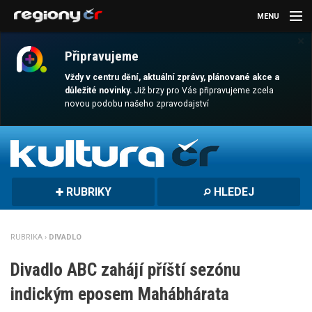
MENU
×
AKTUALITY
Připravujeme
KULTURA
Vždy v centru dění, aktuální zprávy, plánované akce a
důležité novinky.
Již brzy pro Vás připravujeme zcela
novou podobu našeho zpravodajství
SPORT
CESTOVÁNÍ
MAGAZÍN
RUBRIKY
HLEDEJ
DALŠÍ
REGION
RUBRIKA ›
DIVADLO
Divadlo ABC zahájí příští sezónu
indickým eposem Mahábhárata