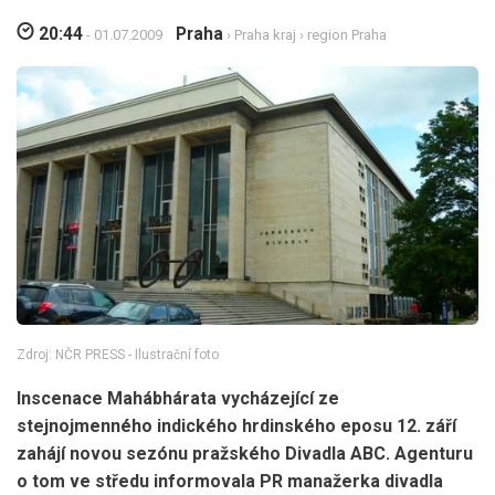
20:44
Praha
- 01.07.2009
›
Praha kraj
›
region Praha
Zdroj: NČR PRESS - Ilustrační foto
Inscenace Mahábhárata vycházející ze
stejnojmenného indického hrdinského eposu 12. září
zahájí novou sezónu pražského Divadla ABC. Agenturu
o tom ve středu informovala PR manažerka divadla