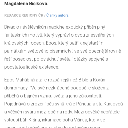
Magdalena Bičíková.
REDAKCE REGIONY ČR
/
Články autora
Divadlo návštěvníkům nabídne exotický příběh plný
fantaskních motivů, který vypráví o dvou znesvářených
královských rodech. Epos, který patří k nejstarším
památkám světového písemnictví, ve své obecnější rovině
řeší posedlost po ovládnutí světa i otázky spojené s
podstatou lidské existence.
Epos Mahábhárata je rozsáhlejší než Bible a Korán
dohromady. "Ve své nezkrácené podobě je složen z
příběhů o bájném vzniku světa a jeho zákonitostí.
Pojednává o zrození pěti synů krále Pándua a sta Kuruovců
a věčném sváru mezi oběma rody. Mezi odvěké nepřátele
vstoupí bůh Kršna, inkarnace boha Višnua, který se
znovuzrodil právě proto, aby do rodinného sporu