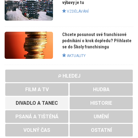
výbavy je tu
VZDĚLÁVÁNÍ
Chcete posunout své franchisové
podnikání o krok dopředu? Přihlaste
se do Školy franchisingu
AKTUALITY
HLEDEJ
FILM A TV
HUDBA
DIVADLO A TANEC
HISTORIE
PSANÁ A TIŠTĚNÁ
UMĚNÍ
VOLNÝ ČAS
OSTATNÍ