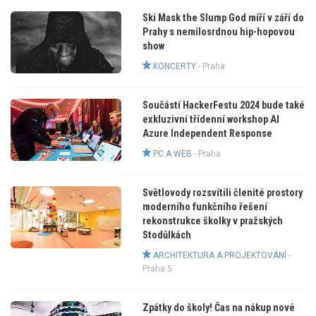
Ski Mask the Slump God míří v září do
Prahy s nemilosrdnou hip-hopovou
show
KONCERTY
-
Praha
Součástí HackerFestu 2024 bude také
exkluzivní třídenní workshop AI
Azure Independent Response
PC A WEB
-
Praha
Světlovody rozsvítili členité prostory
moderního funkčního řešení
rekonstrukce školky v pražských
Stodůlkách
ARCHITEKTURA A PROJEKTOVÁNÍ
-
Praha 5
Zpátky do školy! Čas na nákup nové