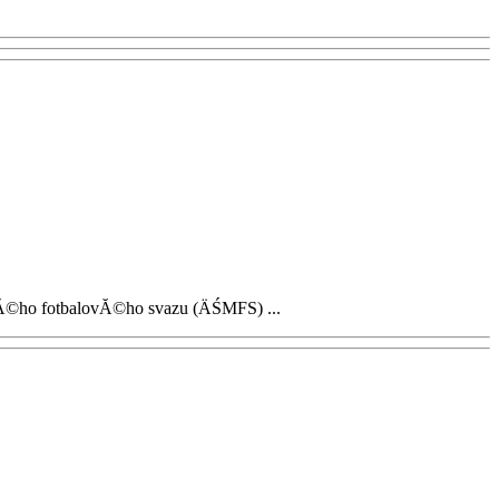
kĂ©ho fotbalovĂ©ho svazu (ÄŚMFS) ...