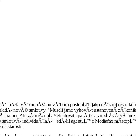
rĂˇ mÄ›la vĂ˝konnĂ©mu vĂ˝boru poslouĹľit jako nĂˇstroj restruktur
ˇkladÄ› novĂ© smlouvy. "Museli jsme vyhovÄ›t ustanovenĂ­ zĂˇkoni
nĂ­ hranici. Ale zĂˇmÄ›r pĹ™ebudovat aparĂˇt svazu zĹŻstĂˇvĂˇ n
smlouvÄ› individuĂˇlnÄ›," sdÄ›lil agentuĹ™e Mediafax mĂ­stopĹ™e
a starosti.