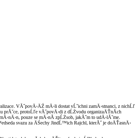
alizace. VĂ˝povÄ›ÄŹ mÄ›li dostat vĹˇichni zamÄ›stnanci, z nichĹľ
ku prĂˇce, protoĹľe vĂ˝povÄ›di z dĹŻvodu organizaÄŤnĂ­ch
ezmÄ›nÄ›n, pouze se mÄ›nĂ­ zpĹŻsob, jakĂ˝m to udÄ›lĂˇme.
dseda svazu za ÄŚechy JindĹ™ich Rajchl, kterĂ˝ je doÄŤasnÄ›