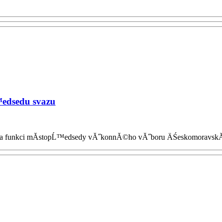
™edsedu svazu
ury na funkci mĂ­stopĹ™edsedy vĂ˝konnĂ©ho vĂ˝boru ÄŚeskomoravs