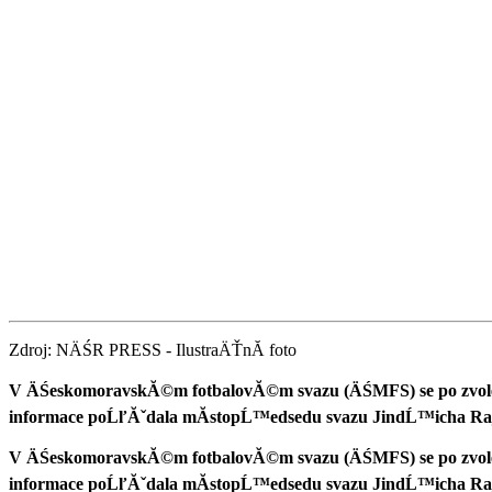
Zdroj: NÄŚR PRESS - IlustraÄŤnĂ­ foto
V ÄŚeskomoravskĂ©m fotbalovĂ©m svazu (ÄŚMFS) se po zvolen
informace poĹľĂˇdala mĂ­stopĹ™edsedu svazu JindĹ™icha Raj
V ÄŚeskomoravskĂ©m fotbalovĂ©m svazu (ÄŚMFS) se po zvolen
informace poĹľĂˇdala mĂ­stopĹ™edsedu svazu JindĹ™icha Raj