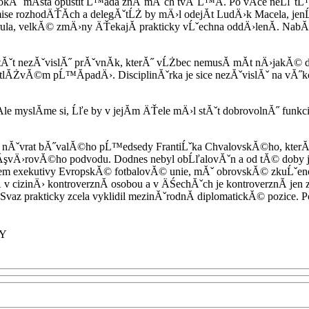
okĂˇ mĂ­sta opustit Ĺ™ada znĂˇmĂ˝ch tvĂˇĹ™Ă­. Po vĂ­ce neĹľ tĹ™
omise rozhodÄŤĂ­ch a delegĂˇtĹŻ by mÄ›l odejĂ­t LudÄ›k Macela, j
ula, velkĂ© zmÄ›ny ÄŤekajĂ­ prakticky vĹˇechna oddÄ›lenĂ­. Nab
tĂˇt nezĂˇvislĂ˝ prĂˇvnĂ­k, kterĂ˝ vĹŻbec nemusĂ­ mĂ­t nÄ›jakĂ© dal
lĂŻvĂ©m pĹ™Ă­padÄ›. DisciplinĂˇrka je sice nezĂˇvislĂˇ na vĂ˝k
 Ale myslĂ­me si, Ĺľe by v jejĂ­m ÄŤele mÄ›l stĂˇt dobrovolnĂ˝ fu
­ nĂˇvrat bĂ˝valĂ©ho pĹ™edsedy FrantiĹˇka ChvalovskĂ©ho, kter
z ĂşvÄ›rovĂ©ho podvodu. Dodnes nebyl obĹľalovĂˇn a od tĂ© doby
lenem exekutivy EvropskĂ© fotbalovĂ© unie, mĂˇ obrovskĂ© zkuĹˇe
 cizinÄ› kontroverznĂ­ osobou a v ÄŚechĂˇch je kontroverznĂ­ jen z
y. Svaz prakticky zcela vyklidil mezinĂˇrodnĂ­ diplomatickĂ© pozi
NY