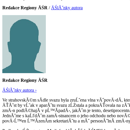
Redakce Regiony ÄŚR
/
ÄŚlĂˇnky autora
Redakce Regiony ÄŚR
ÄŚlĂˇnky autora ›
Ve strahovskĂ©m sĂ­dle svazu byla zruĹˇena vlna vĂ˝povÄ›dĂ­, kte
ÄŤĂˇst by vĹˇak v aparĂˇtu svazu zĹŻstala a pokraÄŤovala na zĂ
zmÄ›n podlĂ©hajĂ­ v pĹ™Ă­padÄ›, jakĂ˝m je tento, desetiprocent
JednĂˇme s kaĹľdĂ˝m zamÄ›stnancem o jeho odchodu nebo novĂ© 
povÄ›Ĺ™en Ĺ™Ă­zenĂ­m sekretariĂˇtu a mĂˇ personĂˇlnĂ­ zmÄ›ny n