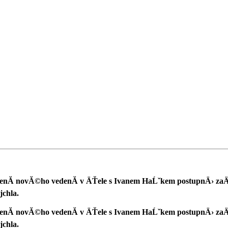
Ă­ novĂ©ho vedenĂ­ v ÄŤele s Ivanem HaĹˇkem postupnÄ› zaÄŤ
chla.
Ă­ novĂ©ho vedenĂ­ v ÄŤele s Ivanem HaĹˇkem postupnÄ› zaÄŤ
chla.