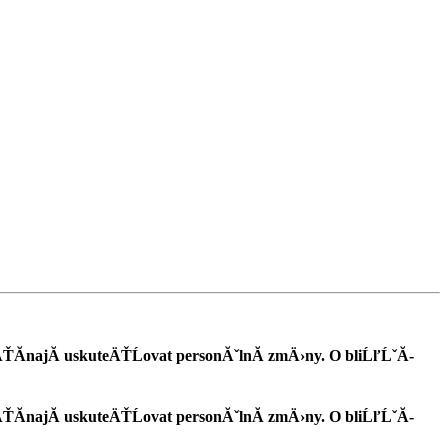
Ă­najĂ­ uskuteÄŤĹovat personĂˇlnĂ­ zmÄ›ny. O bliĹľĹˇĂ­
Ă­najĂ­ uskuteÄŤĹovat personĂˇlnĂ­ zmÄ›ny. O bliĹľĹˇĂ­