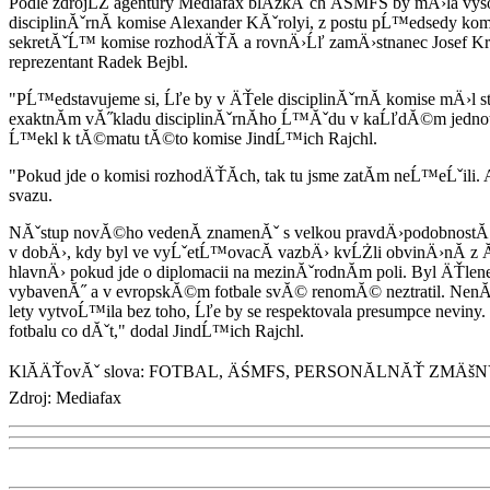
Podle zdrojĹŻ agentury Mediafax blĂ­zkĂ˝ch ÄŚMFS by mÄ›la vys
disciplinĂˇrnĂ­ komise Alexander KĂˇrolyi, z postu pĹ™edsedy k
sekretĂˇĹ™ komise rozhodÄŤĂ­ a rovnÄ›Ĺľ zamÄ›stnanec Josef Kr
reprezentant Radek Bejbl.
"PĹ™edstavujeme si, Ĺľe by v ÄŤele disciplinĂˇrnĂ­ komise mÄ›l s
exaktnĂ­m vĂ˝kladu disciplinĂˇrnĂ­ho Ĺ™Ăˇdu v kaĹľdĂ©m jednot
Ĺ™ekl k tĂ©matu tĂ©to komise JindĹ™ich Rajchl.
"Pokud jde o komisi rozhodÄŤĂ­ch, tak tu jsme zatĂ­m neĹ™eĹˇili.
svazu.
NĂˇstup novĂ©ho vedenĂ­ znamenĂˇ s velkou pravdÄ›podobnostĂ
v dobÄ›, kdy byl ve vyĹˇetĹ™ovacĂ­ vazbÄ› kvĹŻli obvinÄ›nĂ­ 
hlavnÄ› pokud jde o diplomacii na mezinĂˇrodnĂ­m poli. Byl ÄŤ
vybavenĂ˝ a v evropskĂ©m fotbale svĂ© renomĂ© neztratil. NenĂ­ v
lety vytvoĹ™ila bez toho, Ĺľe by se respektovala presumpce nevin
fotbalu co dĂˇt," dodal JindĹ™ich Rajchl.
KlĂ­ÄŤovĂˇ slova: FOTBAL, ÄŚMFS, PERSONĂLNĂŤ ZMÄš
Zdroj: Mediafax