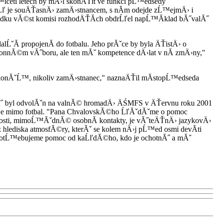
iceti letech by mÄ›l skonÄŤit ve funkci pĹ™edsedy
enĹľ je souÄŤasnÄ› zamÄ›stnancem, s nĂ­m odejde zĹ™ejmÄ› i
Ă­dku vĂ©st komisi rozhodÄŤĂ­ch obdrĹľel napĹ™Ă­klad bĂ˝valĂ˝
ĹˇĂ­ propojenĂ­ do fotbalu. Jeho prĂˇce by byla ÄŤistÄ› o
onnĂ©m vĂ˝boru, ale ten mĂˇ kompetence dÄ›lat v nĂ­ zmÄ›ny,"
nkcionĂˇĹ™, nikoliv zamÄ›stnanec," naznaÄŤil mĂ­stopĹ™edseda
Ă˝ byl odvolĂˇn na valnĂ© hromadÄ› ÄŚMFS v ÄŤervnu roku 2001
 je mimo fotbal. "Pana ChvalovskĂ©ho ĹľĂˇdĂˇme o pomoc
nosti, mimoĹ™ĂˇdnĂ© osobnĂ­ kontakty, je vĂ˝teÄŤnÄ› jazykovÄ›
 hlediska atmosfĂ©ry, kterĂˇ se kolem nÄ›j pĹ™ed osmi devĂ­ti
ce. PotĹ™ebujeme pomoc od kaĹľdĂ©ho, kdo je ochotnĂ˝ a mĂˇ