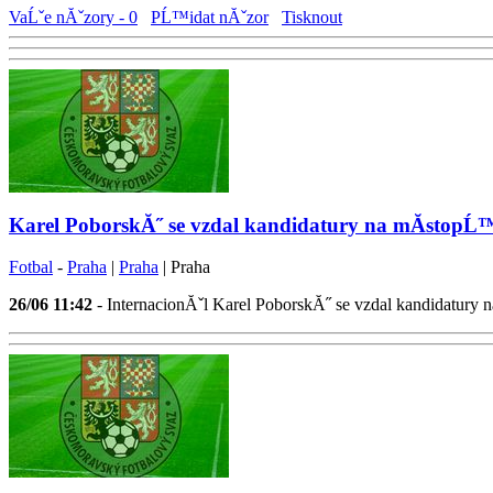
VaĹˇe nĂˇzory - 0
PĹ™idat nĂˇzor
Tisknout
Karel PoborskĂ˝ se vzdal kandidatury na mĂ­stopĹ
Fotbal
-
Praha
|
Praha
| Praha
26/06
11:42
- InternacionĂˇl Karel PoborskĂ˝ se vzdal kandidat