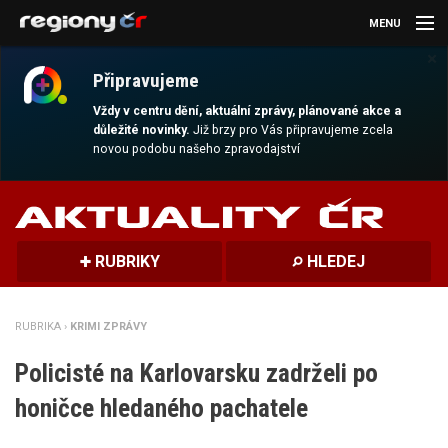
MENU
×
AKTUALITY
Připravujeme
KULTURA
Vždy v centru dění, aktuální zprávy, plánované akce a
důležité novinky.
Již brzy pro Vás připravujeme zcela
novou podobu našeho zpravodajství
SPORT
CESTOVÁNÍ
MAGAZÍN
RUBRIKY
HLEDEJ
DALŠÍ
RUBRIKA ›
KRIMI ZPRÁVY
REGION
Policisté na Karlovarsku zadrželi po
honičce hledaného pachatele