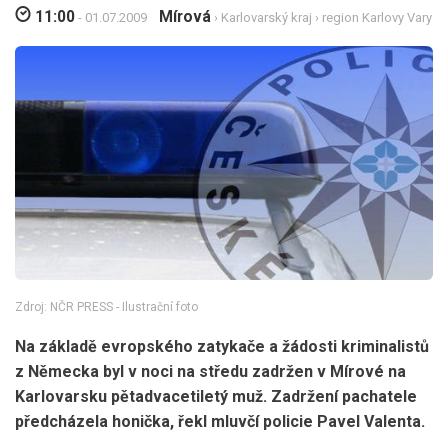
11:00
Mírová
- 01.07.2009
›
Karlovarský kraj
›
region Karlovy Vary
Zdroj: NČR PRESS - Ilustrační foto
Na základě evropského zatykače a žádosti kriminalistů
z Německa byl v noci na středu zadržen v Mírové na
Karlovarsku pětadvacetiletý muž. Zadržení pachatele
předcházela honička, řekl mluvčí policie Pavel Valenta.