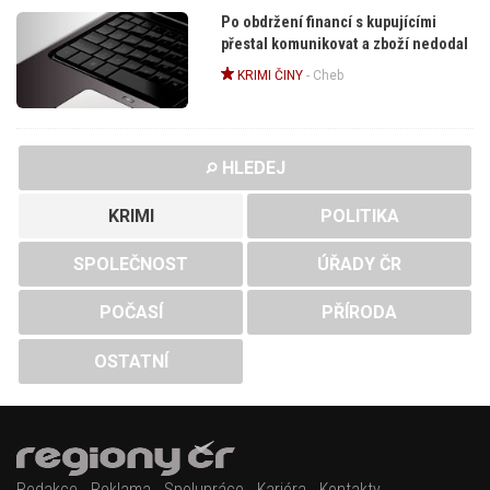
Po obdržení financí s kupujícími
přestal komunikovat a zboží nedodal
KRIMI ČINY
-
Cheb
HLEDEJ
KRIMI
POLITIKA
SPOLEČNOST
ÚŘADY ČR
POČASÍ
PŘÍRODA
OSTATNÍ
Redakce
Reklama
Spolupráce
Kariéra
Kontakty