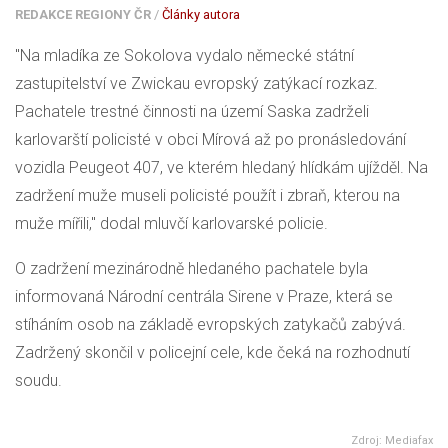
REDAKCE REGIONY ČR
/
Články autora
"Na mladíka ze Sokolova vydalo německé státní
zastupitelství ve Zwickau evropský zatýkací rozkaz.
Pachatele trestné činnosti na území Saska zadrželi
karlovarští policisté v obci Mírová až po pronásledování
vozidla Peugeot 407, ve kterém hledaný hlídkám ujížděl. Na
zadržení muže museli policisté použít i zbraň, kterou na
muže mířili," dodal mluvčí karlovarské policie.
O zadržení mezinárodně hledaného pachatele byla
informovaná Národní centrála Sirene v Praze, která se
stíháním osob na základě evropských zatykačů zabývá.
Zadržený skončil v policejní cele, kde čeká na rozhodnutí
soudu.
Zdroj: Mediafax