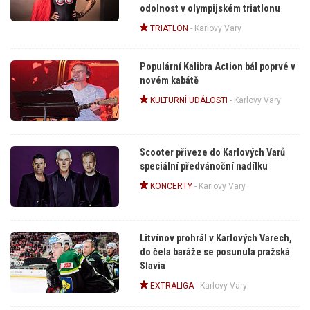
odolnost v olympijském triatlonu
TRIATLON
-
Karlovy Vary
Populární Kalibra Action bál poprvé v
novém kabátě
KULTURNÍ UDÁLOSTI
-
Karlovy Vary
Scooter přiveze do Karlových Varů
speciální předvánoční nadílku
KONCERTY
-
Karlovy Vary
Litvínov prohrál v Karlových Varech,
do čela baráže se posunula pražská
Slavia
EXTRALIGA
-
Karlovy Vary