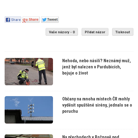
Vaše názory - 0
Přidat názor
Tisknout
Nehoda, nebo násilí? Neznámý muž,
jenž byl nalezen v Pardubicích,
bojuje o život
Občany na mnoha místech ČR mohly
vyděsit spuštěné sirény, jednalo se o
poruchu
Na přechodech v Rožnově pod