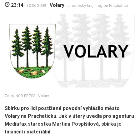
23:14
Volary
- 30.06.2009
›
Jihočeský kraj
›
region Prachatice
Zdroj: NČR PRESS - Volary
Sbírku pro lidi postižené povodní vyhlásilo město
Volary na Prachaticku. Jak v úterý uvedla pro agenturu
Mediafax starostka Martina Pospíšilová, sbírka je
finanční i materiální.