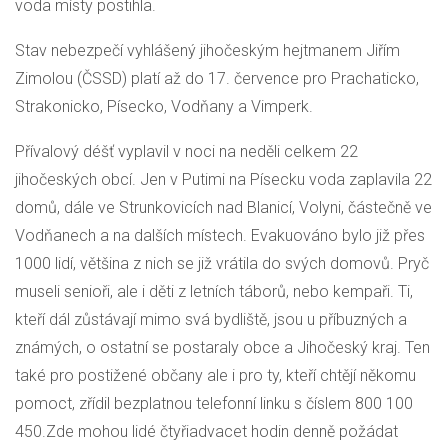
voda místy postihla.
Stav nebezpečí vyhlášený jihočeským hejtmanem Jiřím
Zimolou (
ČSSD
) platí až do 17. července pro Prachaticko,
Strakonicko, Písecko, Vodňany a Vimperk.
Přívalový déšť vyplavil v noci na neděli celkem 22
jihočeských obcí. Jen v Putimi na Písecku voda zaplavila 22
domů, dále ve Strunkovicích nad Blanicí, Volyni, částečně ve
Vodňanech a na dalších místech. Evakuováno bylo již přes
1000 lidí, většina z nich se již vrátila do svých domovů. Pryč
museli senioři, ale i děti z letních táborů, nebo kempaři. Ti,
kteří dál zůstávají mimo svá bydliště, jsou u příbuzných a
známých, o ostatní se postaraly obce a Jihočeský kraj. Ten
také pro postižené občany ale i pro ty, kteří chtějí někomu
pomoct, zřídil bezplatnou telefonní linku s číslem 800 100
450.Zde mohou lidé čtyřiadvacet hodin denně požádat