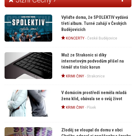
Vyřiďte doma, že SPOLEKTIV vydává
třetí album. Turné zahájí v Českých
Budějovicích
KONCERTY
-
České Budějovice
Muž ze Strakonic si díky
internetovým podvodům přišel na
téměř sto tisíc korun
KRIMI ČINY
-
Strakonice
V domácím prostředí neměla mladá
žena klid, obávala se o svůj život
KRIMI ČINY
-
Písek
Zloděj se vloupal do domu v obci