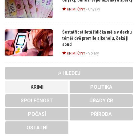
Chyšky, odnesl si peněženky a šperky
KRIMI ČINY
-
Chyšky
Šestatřicetiletá řidička měla v dechu
téměř dvě promile alkoholu, čeká ji
soud
KRIMI ČINY
-
Volary
HLEDEJ
KRIMI
POLITIKA
SPOLEČNOST
ÚŘADY ČR
POČASÍ
PŘÍRODA
OSTATNÍ