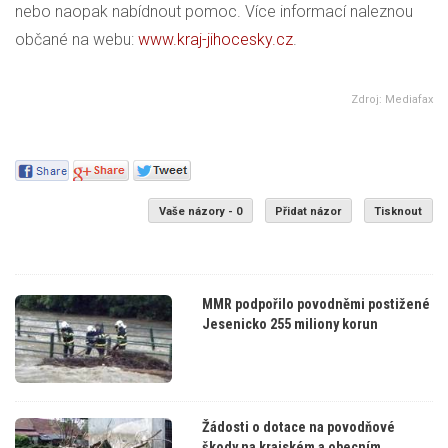
nebo naopak nabídnout pomoc. Více informací naleznou
občané na webu:
www.kraj-jihocesky.cz
.
Zdroj: Mediafax
Vaše názory - 0
Přidat názor
Tisknout
MMR podpořilo povodněmi postižené
Jesenicko 255 miliony korun
Žádosti o dotace na povodňové
škody na krajském a obecním