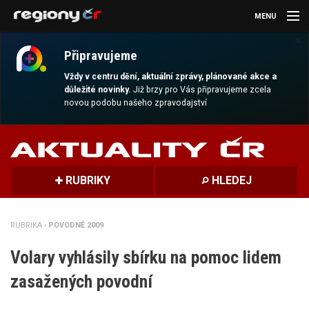
MENU
×
AKTUALITY
Připravujeme
KULTURA
Vždy v centru dění, aktuální zprávy, plánované akce a
důležité novinky.
Již brzy pro Vás připravujeme zcela
novou podobu našeho zpravodajství
SPORT
CESTOVÁNÍ
MAGAZÍN
RUBRIKY
HLEDEJ
DALŠÍ
RUBRIKA ›
POVODNĚ 2009
REGION
Volary vyhlásily sbírku na pomoc lidem
zasažených povodní