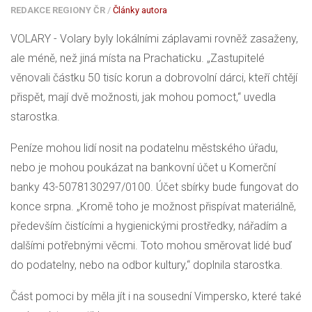
REDAKCE REGIONY ČR
/
Články autora
VOLARY - Volary byly lokálními záplavami rovněž zasaženy,
ale méně, než jiná místa na Prachaticku. „Zastupitelé
věnovali částku 50 tisíc korun a dobrovolní dárci, kteří chtějí
přispět, mají dvě možnosti, jak mohou pomoct,“ uvedla
starostka.
Peníze mohou lidí nosit na podatelnu městského úřadu,
nebo je mohou poukázat na bankovní účet u Komerční
banky 43-5078130297/0100. Účet sbírky bude fungovat do
konce srpna. „Kromě toho je možnost přispívat materiálně,
především čistícími a hygienickými prostředky, nářadím a
dalšími potřebnými věcmi. Toto mohou směrovat lidé buď
do podatelny, nebo na odbor kultury,“ doplnila starostka.
Část pomoci by měla jít i na sousední Vimpersko, které také