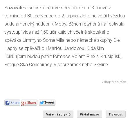
Sázavafest se uskuteční ve středočeském Kácově v
termínu od 30. července do 2. srpna. Jeho největší hvězdou
bude americký hudebník Moby. Během čtyř dnů na festivalu
vystoupí více než 150 účinkujících včetně skotského
zpěváka Jimmyho Somervilla nebo německé skupiny Die
Happy se zpěvačkou Martou Jandovou. K dalším
účinkujícím budou patřit formace Volant, Plexis, Krucipüsk,
Prague Ska Conspiracy, Visací zámek nebo Skyline.
Zdroj: Mediafax
Vaše názory - 0
Přidat názor
Tisknout