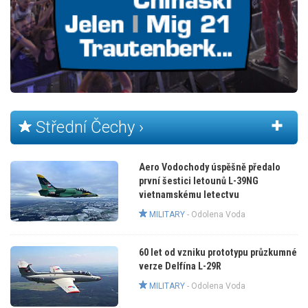
Střední Čechy ›
Aero Vodochody úspěšně předalo
první šestici letounů L-39NG
vietnamskému letectvu
MILITARY
-
Odolena Voda
60 let od vzniku prototypu průzkumné
verze Delfína L-29R
MILITARY
-
Odolena Voda