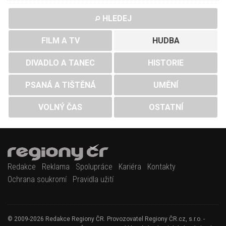
HLEDEJ
FILM A TV
HUDBA
DIVADLO A TANEC
HISTORIE
PSANÁ A TIŠTĚNÁ
UMĚNÍ
VOLNÝ ČAS
OSTATNÍ
Redakce
Reklama
Spolupráce
Kariéra
Kontakty
Ochrana soukromí
Pravidla užití
© 2009-2026 Redakce Regiony ČR. Provozovatel Regiony ČR.cz, s.r.o. -