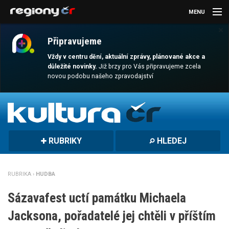
MENU
×
AKTUALITY
Připravujeme
KULTURA
Vždy v centru dění, aktuální zprávy, plánované akce a
důležité novinky.
Již brzy pro Vás připravujeme zcela
novou podobu našeho zpravodajství
SPORT
CESTOVÁNÍ
MAGAZÍN
RUBRIKY
HLEDEJ
DALŠÍ
REGION
RUBRIKA ›
HUDBA
Sázavafest uctí památku Michaela
Jacksona, pořadatelé jej chtěli v příštím