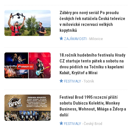
Záběry pro nový seriál Po proudu
českých řek natáčela Česká televize
v milovické rezervaci velkých
kopytníků
ZAJÍMAVOSTI
-
Milovice
18.ročník hudebního festivalu Hrady
CZ startuje tento pátek a sobotu na
dvou pódiích na Točníku s kapelami
Kabát, Kryštof a Mirai
FESTIVALY
-
Točník
Festival Brod 1995 rozezní příští
sobotu Dubioza Kolektiv, Monkey
Business, Wohnout, Mňága a Žďorp a
další
FESTIVALY
-
Český Brod