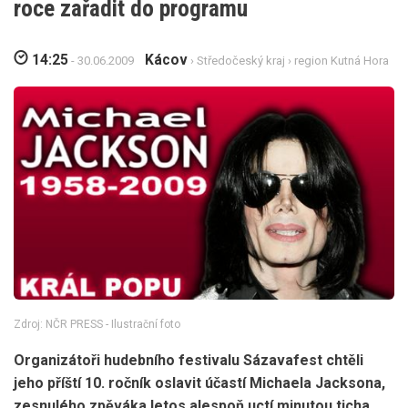
roce zařadit do programu
14:25
Kácov
- 30.06.2009
›
Středočeský kraj
›
region Kutná Hora
Zdroj: NČR PRESS - Ilustrační foto
Organizátoři hudebního festivalu Sázavafest chtěli
jeho příští 10. ročník oslavit účastí Michaela Jacksona,
zesnulého zpěváka letos alespoň uctí minutou ticha.