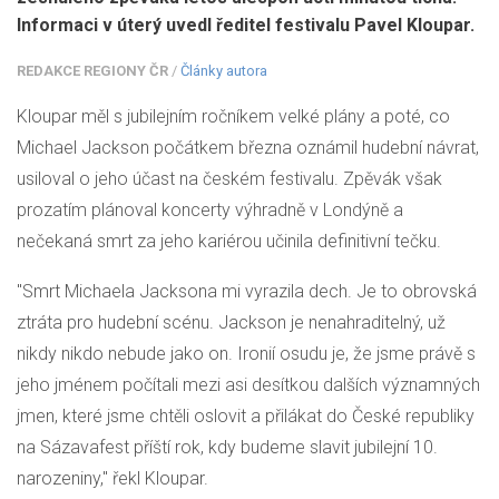
Informaci v úterý uvedl ředitel festivalu Pavel Kloupar.
REDAKCE REGIONY ČR
/
Články autora
Kloupar měl s jubilejním ročníkem velké plány a poté, co
Michael Jackson počátkem března oznámil hudební návrat,
usiloval o jeho účast na českém festivalu. Zpěvák však
prozatím plánoval koncerty výhradně v Londýně a
nečekaná smrt za jeho kariérou učinila definitivní tečku.
"Smrt Michaela Jacksona mi vyrazila dech. Je to obrovská
ztráta pro hudební scénu. Jackson je nenahraditelný, už
nikdy nikdo nebude jako on. Ironií osudu je, že jsme právě s
jeho jménem počítali mezi asi desítkou dalších významných
jmen, které jsme chtěli oslovit a přilákat do České republiky
na Sázavafest příští rok, kdy budeme slavit jubilejní 10.
narozeniny," řekl Kloupar.