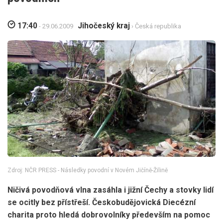
17:40
Jihočeský kraj
- 29.06.2009
›
Česká republika
Zdroj: NČR PRESS - Následky povodní v Novém Jičíně-Žilině
Ničivá povodňová vlna zasáhla i jižní Čechy a stovky lidí
se ocitly bez přístřeší. Českobudějovická Diecézní
charita proto hledá dobrovolníky především na pomoc