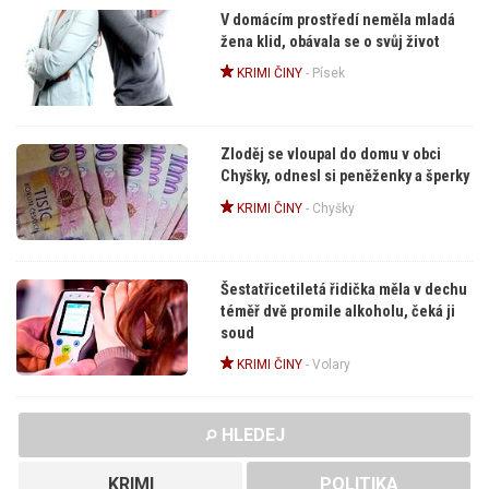
V domácím prostředí neměla mladá
žena klid, obávala se o svůj život
KRIMI ČINY
-
Písek
Zloděj se vloupal do domu v obci
Chyšky, odnesl si peněženky a šperky
KRIMI ČINY
-
Chyšky
Šestatřicetiletá řidička měla v dechu
téměř dvě promile alkoholu, čeká ji
soud
KRIMI ČINY
-
Volary
HLEDEJ
KRIMI
POLITIKA