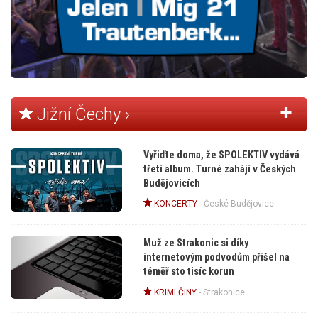
Jižní Čechy ›
Vyřiďte doma, že SPOLEKTIV vydává
třetí album. Turné zahájí v Českých
Budějovicích
KONCERTY
-
České Budějovice
Muž ze Strakonic si díky
internetovým podvodům přišel na
téměř sto tisíc korun
KRIMI ČINY
-
Strakonice