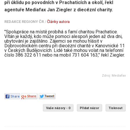
při úklidu po povodních v Prachaticích a okolí, řekl
agentuře Mediafax Jan Ziegler z diecézní charity.
REDAKCE REGIONY ČR
/
Články autora
"Spolupráce na místě probíhá s farní charitou Prachatice.
Vítán je každý, kdo může pomoci alespoň jeden až dva dni,
ubytování je zajištěno. Zájemci se mohou hlásit v
Dobrovolnickém centru při diecézní charitě v Kanovnické 11
v Českých Budějovicích. Lidé také mohou volat na telefonní
číslo 386 322 611 nebo na mobil 731 604 163," řekl Ziegler.
Zdroj: Mediafax
Vaše názory - 0
Přidat názor
Tisknout