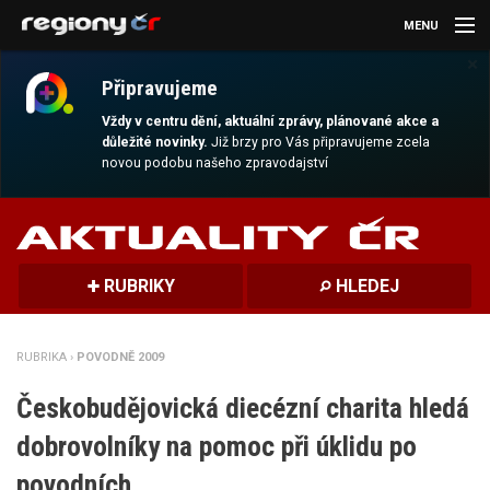
MENU
×
AKTUALITY
Připravujeme
KULTURA
Vždy v centru dění, aktuální zprávy, plánované akce a
důležité novinky.
Již brzy pro Vás připravujeme zcela
novou podobu našeho zpravodajství
SPORT
CESTOVÁNÍ
MAGAZÍN
RUBRIKY
HLEDEJ
DALŠÍ
RUBRIKA ›
POVODNĚ 2009
REGION
Českobudějovická diecézní charita hledá
dobrovolníky na pomoc při úklidu po
povodních