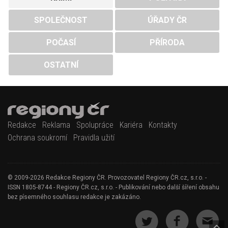
SPOLEČNOST
ÚŘADY ČR
POČASÍ
PŘÍRODA
OSTATNÍ
Redakce
Reklama
Spolupráce
Kariéra
Kontakty
Ochrana soukromí
Pravidla užití
© 2009-2026 Redakce Regiony ČR. Provozovatel Regiony ČR.cz, s.r.o. -
ISSN 1805-8744 - Regiony ČR.cz, s.r.o. - Publikování nebo další šíření obsahu
bez písemného souhlasu redakce je zakázáno.