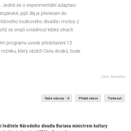
. Jedná se o experimentální adaptaci
jánské, jejíž děj je přenesen do
 lidového loutkového divadla i motivy z
chž se snaží ovládnout lidský strach.
 svém programu uvede představení 13
 ročníku, který obdrží Cenu diváků, bude
Zdroj: Mediafax
Vaše názory - 0
Přidat názor
Tisknout
í ředitele Národního divadla Buriana ministrem kultury