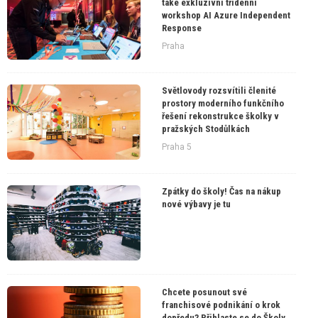
také exkluzivní třídenní
workshop AI Azure Independent
Response
Praha
Světlovody rozsvítili členité
prostory moderního funkčního
řešení rekonstrukce školky v
pražských Stodůlkách
Praha 5
Zpátky do školy! Čas na nákup
nové výbavy je tu
Chcete posunout své
franchisové podnikání o krok
dopředu? Přihlaste se do Školy