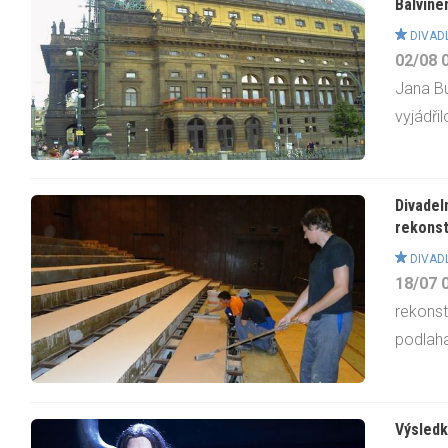
Balvíne
DIVAD
02/08
Jana Bu
vyjádři
Divadel
rekonst
DIVAD
18/07
rekonst
podlaha,
Výsledk