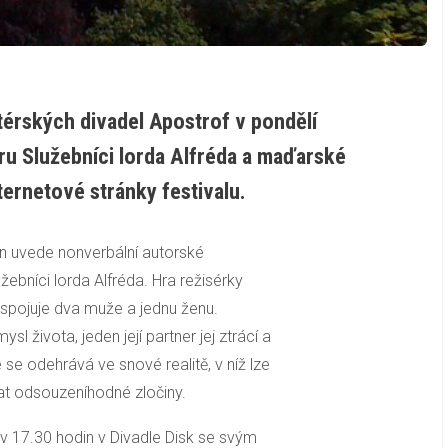
térských divadel Apostrof v pondělí
u Služebníci lorda Alfréda a maďarské
ernetové stránky festivalu.
in uvede nonverbální autorské
ebníci lorda Alfréda. Hra režisérky
 spojuje dva muže a jednu ženu.
sl života, jeden její partner jej ztrácí a
se odehrává ve snové realitě, v níž lze
chat odsouzeníhodné zločiny.
 17.30 hodin v Divadle Disk se svým