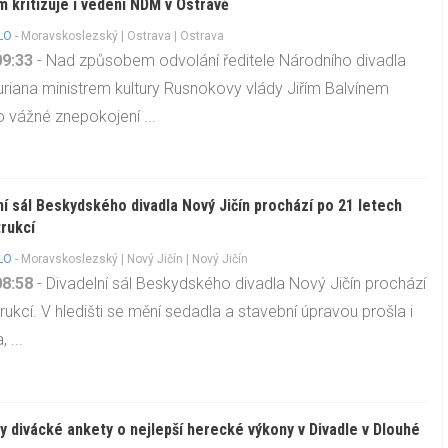
m kritizuje i vedení NDM v Ostravě
LO
-
Moravskoslezský
|
Ostrava
| Ostrava
09:33
- Nad způsobem odvolání ředitele Národního divadla
riana ministrem kultury Rusnokovy vlády Jiřím Balvínem
lo vážné znepokojení ...
ní sál Beskydského divadla Nový Jičín prochází po 21 letech
rukcí
LO
-
Moravskoslezský
|
Nový Jičín
| Nový Jičín
08:58
- Divadelní sál Beskydského divadla Nový Jičín prochází
rukcí. V hledišti se mění sedadla a stavební úpravou prošla i
 ...
y divácké ankety o nejlepší herecké výkony v Divadle v Dlouhé