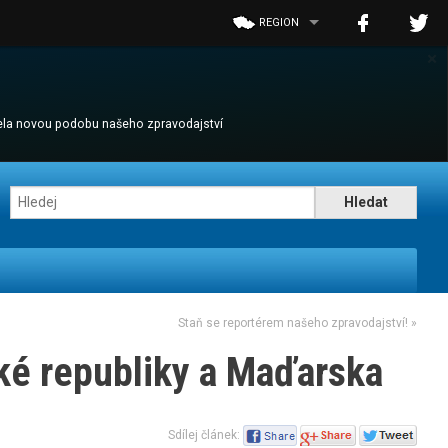
REGION
×
cela novou podobu našeho zpravodajství
Staň se reportérem našeho zpravodajství!
»
ské republiky a Maďarska
Sdílej článek: