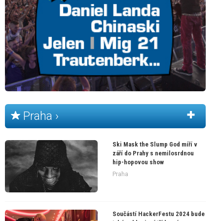
Praha ›
Ski Mask the Slump God míří v
září do Prahy s nemilosrdnou
hip-hopovou show
Praha
Součástí HackerFestu 2024 bude