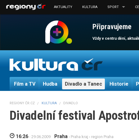
AKTUALITY
KULTURA
SPORT
C
Připravujeme
Vždy v centru dění, aktuá
Film a TV
Hudba
Divadlo a Tanec
Historie
P
REGIONY ČR.CZ
KULTURA
DIVADLO
Divadelní festival Apostr
16:26
Praha
- 29.06.2009
›
Praha kraj
›
region Praha