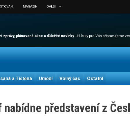
ESTOVÁNÍ
MAGAZÍN
DALŠÍ
lní zprávy, plánované akce a důležité novinky.
Již brzy pro Vás připravujeme z
saná a Tištěná
Umění
Volný čas
Ostatní
of nabídne představení z Če