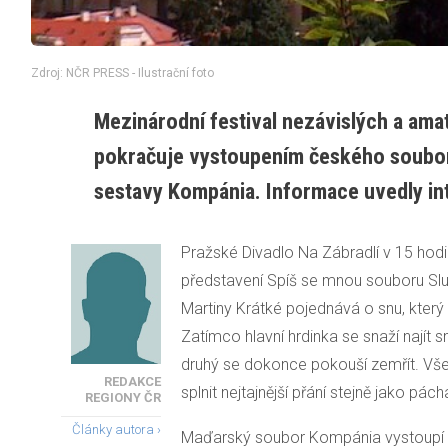
Zdroj: NČR PRESS - Ilustrační foto
Mezinárodní festival nezávislých a ama
pokračuje vystoupením českého soubor
sestavy Kompánia. Informace uvedly int
Pražské Divadlo Na Zábradlí v 15 hod
představení Spíš se mnou souboru Služ
Martiny Krátké pojednává o snu, který
Zatímco hlavní hrdinka se snaží najít smy
druhý se dokonce pokouší zemřít. Vše 
REDAKCE
splnit nejtajnější přání stejně jako pá
REGIONY ČR
Články autora ›
Maďarský soubor Kompánia vystoupí v