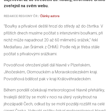
zveřejnil na svém webu.
REDAKCE REGIONY ČR
/
Články autora
"Bouřky a přívalové deště hrozí do středy až do čtvrtka. V
příštích dnech musíme počítat s intenzivními bouřkami, při
nichž může napadnout 20 až 60 milimetrů srážek," řekl
Mediafaxu Jan Šrámek z ČHMÚ. Podle něj je třeba stále
počítat s přívalovými srážkami.
Povodňové ohrožení platí dál hlavně v Plzeňském,
Jihočeském, Olomouckém a Moravskoslezském kraji.
Povodňová bdělost pak v kraji Královéhradeckém.
Během pondělí očekávají meteorologové hlavně přeháňky,
trvalejší déšť by se mohl v noci na úterý vyskytnout na
jihozápadě Čech, odkud by se mohl později rozšířit na celé
území Česka. Vytrvalé srážky čekají meteorologové hlavně