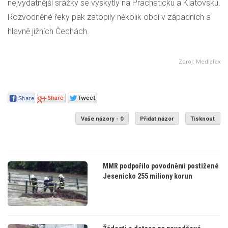
nejvydatnější srážky se vyskytly na Prachaticku a Klatovsku.
Rozvodněné řeky pak zatopily několik obcí v západních a
hlavně jižních Čechách.
Zdroj: Mediafax
Vaše názory - 0
Přidat názor
Tisknout
MMR podpořilo povodněmi postižené
Jesenicko 255 miliony korun