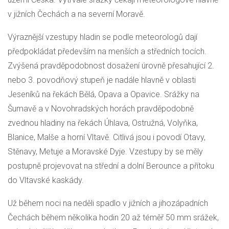
v jižních Čechách a na severní Moravě.
Výraznější vzestupy hladin se podle meteorologů dají
předpokládat především na menších a středních tocích.
Zvýšená pravděpodobnost dosažení úrovně přesahující 2.
nebo 3. povodňový stupeň je nadále hlavně v oblasti
Jeseníků na řekách Bělá, Opava a Opavice. Srážky na
Šumavě a v Novohradských horách pravděpodobně
zvednou hladiny na řekách Úhlava, Ostružná, Volyňka,
Blanice, Malše a horní Vltavě. Citlivá jsou i povodí Otavy,
Stěnavy, Metuje a Moravské Dyje. Vzestupy by se měly
postupně projevovat na střední a dolní Berounce a přítoku
do Vltavské kaskády.
Už během noci na neděli spadlo v jižních a jihozápadních
Čechách během několika hodin 20 až téměř 50 mm srážek,