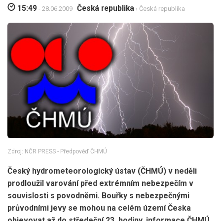
15:49
Česká republika
- 28.06.2009
› Česká republika
Zdroj: NČR PRESS - Předpověď ČHMÚ
Český hydrometeorologický ústav (ČHMÚ) v neděli
prodloužil varování před extrémním nebezpečím v
souvislosti s povodněmi. Bouřky s nebezpečnými
průvodními jevy se mohou na celém území Česka
objevovat až do středeční 23. hodiny, informace ČHMÚ