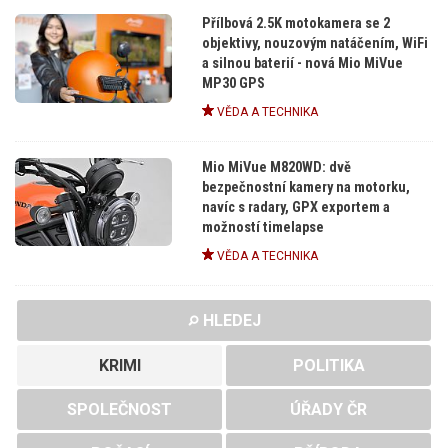
Přílbová 2.5K motokamera se 2
objektivy, nouzovým natáčením, WiFi
a silnou baterií - nová Mio MiVue
MP30 GPS
VĚDA A TECHNIKA
Mio MiVue M820WD: dvě
bezpečnostní kamery na motorku,
navíc s radary, GPX exportem a
možností timelapse
VĚDA A TECHNIKA
HLEDEJ
KRIMI
POLITIKA
SPOLEČNOST
ÚŘADY ČR