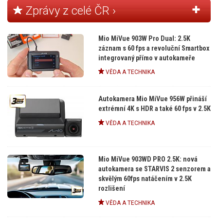
Zprávy z celé ČR ›
Mio MiVue 903W Pro Dual: 2.5K
záznam s 60 fps a revoluční Smartbox
integrovaný přímo v autokameře
VĚDA A TECHNIKA
Autokamera Mio MiVue 956W přináší
extrémní 4K s HDR a také 60 fps v 2.5K
VĚDA A TECHNIKA
Mio MiVue 903WD PRO 2.5K: nová
autokamera se STARVIS 2 senzorem a
skvělým 60fps natáčením v 2.5K
rozlišení
VĚDA A TECHNIKA