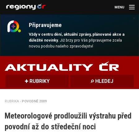
MENU
×
AKTUALITY
Připravujeme
KULTURA
Vždy v centru dění, aktuální zprávy, plánované akce a
důležité novinky.
Již brzy pro Vás připravujeme zcela
novou podobu našeho zpravodajství
SPORT
CESTOVÁNÍ
MAGAZÍN
RUBRIKY
HLEDEJ
DALŠÍ
RUBRIKA ›
POVODNĚ 2009
REGION
Meteorologové prodloužili výstrahu před
povodní až do středeční noci