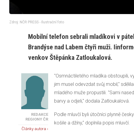
Zdroj: NČR PRESS - Ilustrační foto
Mobilní telefon sebrali mladíkovi v pá
Brandýse nad Labem čtyři muži. Iinform
venkov Štěpánka Zatloukalová.
"Osmnáctiletého mladíka obstoupili, v
jim musel odevzdat svůj mobil," sdělila 
mladého muže propustili. "Sami nased
barvy a odjeli," dodala Zatloukalová.
Podle mluvčí byli útočníci plynně česky
REDAKCE
REGIONY ČR
košile a džíny," doplnila popis mluvčí.
Články autora ›