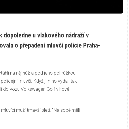
tek dopoledne u vlakového nádraží v
ovala o přepadení mluvčí policie Praha-
ytáhli na něj nůž a pod jeho pohrůžkou
policejní mluvčí. Když jim ho vydal, tak
li do vozu Volkswagen Golf vínové
 mluvící muži tmavší pleti. "Na sobě měli