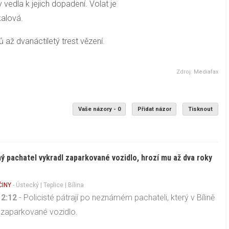
y vedla k jejich dopadení. Volat je
kalová.
 až dvanáctiletý trest vězení.
Zdroj: Mediafax
Vaše názory - 0
Přidat názor
Tisknout
 pachatel vykradl zaparkované vozidlo, hrozí mu až dva roky
ČINY
-
Ústecký
|
Teplice
| Bílina
12:12
- Policisté pátrají po neznámém pachateli, který v Bílině
 zaparkované vozidlo.