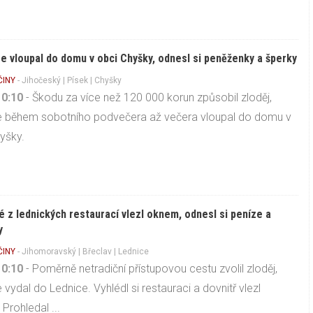
se vloupal do domu v obci Chyšky, odnesl si peněženky a šperky
ČINY
-
Jihočeský
|
Písek
| Chyšky
10:10
- Škodu za více než 120 000 korun způsobil zloděj,
se během sobotního podvečera až večera vloupal do domu v
yšky.
é z lednických restaurací vlezl oknem, odnesl si peníze a
y
ČINY
-
Jihomoravský
|
Břeclav
| Lednice
10:10
- Poměrně netradiční přístupovou cestu zvolil zloděj,
e vydal do Lednice. Vyhlédl si restauraci a dovnitř vlezl
Prohledal ...