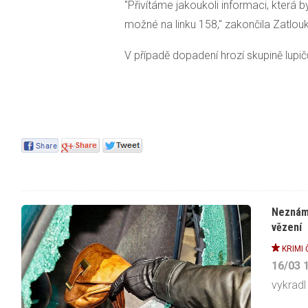
"Přivítáme jakoukoli informaci, která b
možné na linku 158," zakončila Zatlou
V případě dopadení hrozí skupině lupičů
Neznámý
vězení
KRIMI 
16/03
vykradl