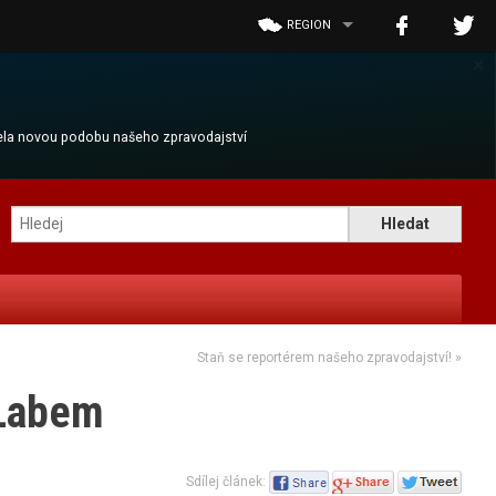
REGION
×
cela novou podobu našeho zpravodajství
Staň se reportérem našeho zpravodajství!
»
 Labem
Sdílej článek: