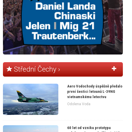
Střední Čechy ›
Aero Vodochody úspěšně předalo
první šestici letounů L-39NG
vietnamskému letectvu
Odolena Voda
60 let od vzniku prototypu