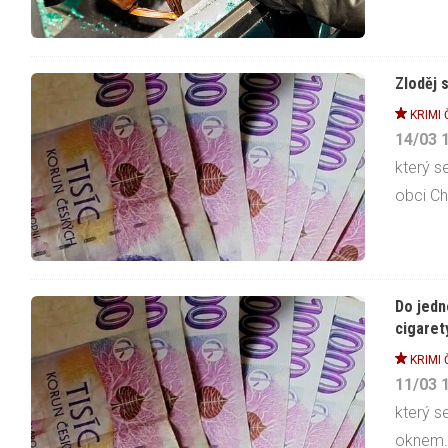
Zloděj 
KRIMI 
14/03
který 
obci Ch
Do jedn
cigaret
KRIMI 
11/03
který s
oknem. 