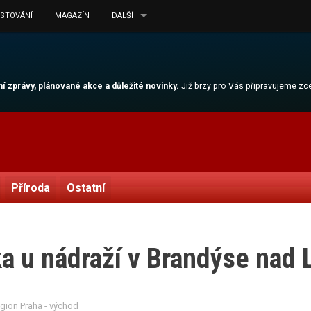
ESTOVÁNÍ
MAGAZÍN
DALŠÍ
lní zprávy, plánované akce a důležité novinky.
Již brzy pro Vás připravujeme z
Příroda
Ostatní
ka u nádraží v Brandýse nad
egion Praha - východ