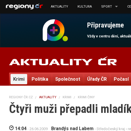
AKTUALITY
KULTURA
SPORT
C
Připravujeme
Vždy v centru dění, aktuá
Krimi
Politika
Společnost
Úřady ČR
Počasí
REGIONY ČR.CZ
AKTUALITY
KRIMI
KRIMI ČINY
Čtyři muži přepadli mladí
14:04
Brandýs nad Labem
- 26.06.2009
›
Středočeský kraj
›
r