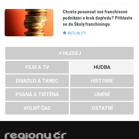
Chcete posunout své franchisové
podnikání o krok dopředu? Přihlaste
se do Školy franchisingu
AKTUALITY
HLEDEJ
FILM A TV
HUDBA
DIVADLO A TANEC
HISTORIE
PSANÁ A TIŠTĚNÁ
UMĚNÍ
VOLNÝ ČAS
OSTATNÍ