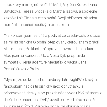
sbor, který mimo jiné tvoří Jiří Mádl, Vojtěch Kotek, Dana
Batulková, Tereza Brodská či Martha Issová, a společně
zazpívali hit Globální oteplování. Svoji oblíbenou skladbu
odměnili fanoušci bouřlivým potleskem.
"Na koncert jsem se přišla podívat ze zvědavosti, protože
se mi líbí písnička Globální oteplování, kterou znám z rádií.
Musím uznat, že kluci umí opravdu rozproudit publikum.
Moc jsem si koncert užila a Vojta Dyk je opravdu
sympaťák," řekla agentuře Mediafax divačka Jana
Pomajbíková z Prahy.
"Myslím, že se koncert opravdu vydařil. NightWork svým
fanouškům nabídli tři písničky jako ochutnávku z
připravované desky a po prázdninách vydají živý záznam z
dnešního koncertu na DVD," uvedl pro Mediafax manažer
skupiny Filip Šmíd. Zároveň dodal, že skupina má na