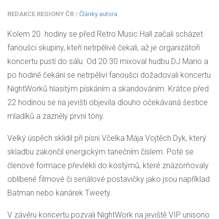
REDAKCE REGIONY ČR
/
Články autora
Kolem 20. hodiny se před Retro Music Hall začali scházet
fanoušci skupiny, kteří netrpělivě čekali, až je organizátoři
koncertu pustí do sálu. Od 20.30 mixoval hudbu DJ Mario a
po hodině čekání se netrpěliví fanoušci dožadovali koncertu
NightWorků hlasitým pískáním a skandováním. Krátce před
22 hodinou se na jevišti objevila dlouho očekávaná šestice
mladíků a zazněly první tóny.
Velký úspěch sklidil při písni Včelka Mája Vojtěch Dyk, který
skladbu zakončil energickým tanečním číslem. Poté se
členové formace převlékli do kostýmů, které znázorňovaly
oblíbené filmové či seriálové postavičky jako jsou například
Batman nebo kanárek Tweety.
V závěru koncertu pozvali NightWork na jeviště VIP unisono