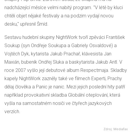
nadcházející měsíce velmi nabitý program. "V létě by kluci
chtěli objet nějaké festivaly a na podzim vydají novou
desku," upřesnil Šmíd.
Sestavu hudební skupiny NightWork tvoří zpěváci František
Soukup (syn Ondřeje Soukupa a Gabriely Osvaldové) a
Vojtěch Dyk, kytarista Jakub Prachař, klávesista Jan
Maxián, bubeník Ondřej Sluka a baskytarista Jakub Antl. V
roce 2007 vyšlo její debutové album Respectmaja. Skladby
kapely NightWork zazněly také ve filmech Experti, Prachy
dělaj člověka a Panic je nanic. Mezi jejich poslední hity patří
například provokativní skladba Globální oteplování, která
vyšla na samostatném nosiči ve čtyřech jazykových
verzích.
Zdroj: Mediafax