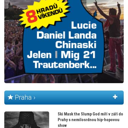
Praha ›
Ski Mask the Slump God míří v září do
Prahy s nemilosrdnou hip-hopovou
show