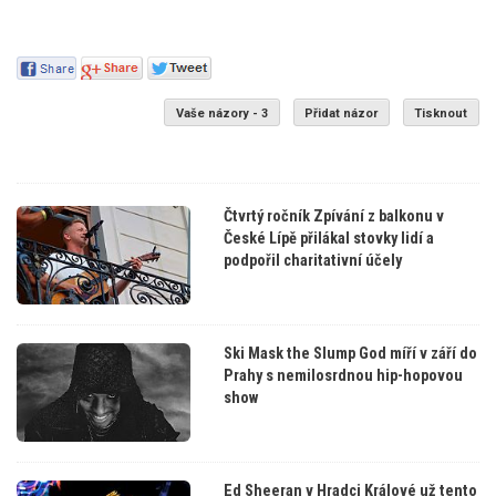
Vaše názory - 3
Přidat názor
Tisknout
Čtvrtý ročník Zpívání z balkonu v
České Lípě přilákal stovky lidí a
podpořil charitativní účely
Ski Mask the Slump God míří v září do
Prahy s nemilosrdnou hip-hopovou
show
Ed Sheeran v Hradci Králové už tento