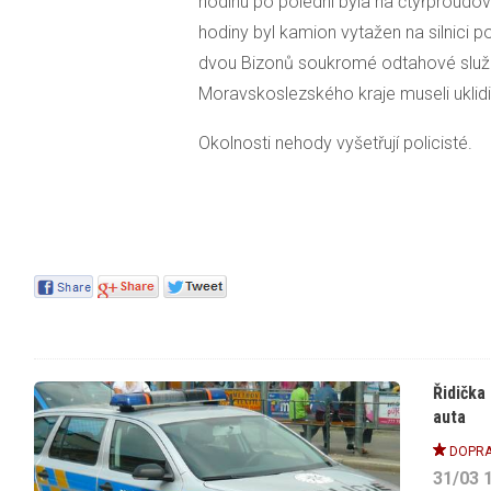
hodinu po poledni byla na čtyřproud
hodiny byl kamion vytažen na silnici 
dvou Bizonů soukromé odtahové služby
Moravskoslezského kraje museli uklid
Okolnosti nehody vyšetřují policisté.
Řidička
auta
DOPRA
31/03