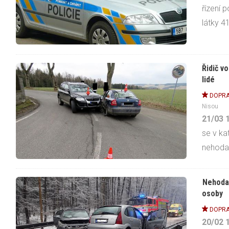
řízení 
látky 41
Řidič v
lidé
DOPRA
Nisou
21/03
se v ka
nehoda
Nehoda 
osoby
DOPRA
20/02