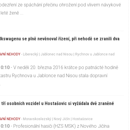
podezření ze spáchání přečinu ohrožení pod vlivem návykové
leté ženě ...
olkswagenu se plně nevěnoval řízení, při nehodě se zranili dva
VNÍ NEHODY
-
Liberecký
|
Jablonec nad Nisou
| Rychnov u Jablonce nad
10:10
- V neděli 20. března 2016 krátce po patnácté hodině
tastru Rychnova u Jablonce nad Nisou stala dopravní
.
tří osobních vozidel u Hostašovic si vyžádala dvě zraněné
VNÍ NEHODY
-
Moravskoslezský
|
Nový Jičín
| Hostašovice
10:10
- Profesionální hasiči (HZS MSK) z Nového Jičína