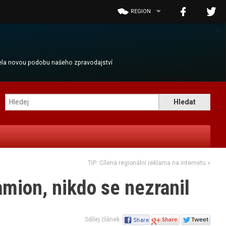
REGION
×
cela novou podobu našeho zpravodajství
TIP: Cílená regionální reklama na internetu
»
amion, nikdo se nezranil
Sdílej článek: