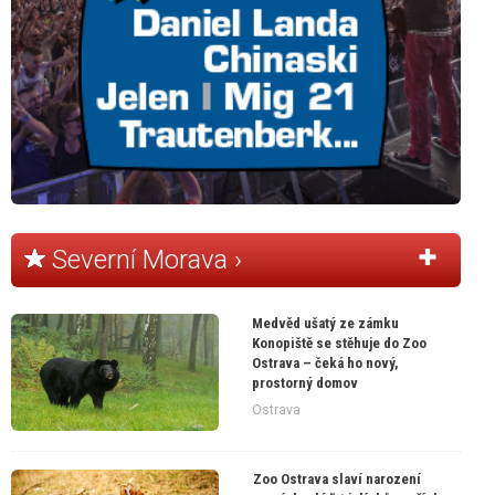
Severní Morava ›
Medvěd ušatý ze zámku
Konopiště se stěhuje do Zoo
Ostrava – čeká ho nový,
prostorný domov
Ostrava
Zoo Ostrava slaví narození