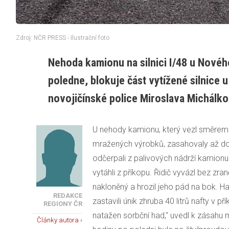
Zdroj: NČR PRESS - Ilustrační foto
Nehoda kamionu na silnici I/48 u Nového
poledne, blokuje část vytížené silnice 
novojičínské police Miroslava Michálk
U nehody kamionu, který vezl směrem
mražených výrobků, zasahovaly až do 
odčerpali z palivových nádrží kamionu 
vytáhli z příkopu. Řidič vyvázl bez zran
nakloněný a hrozil jeho pád na bok. Has
REDAKCE
zastavili únik zhruba 40 litrů nafty v 
REGIONY ČR
natažen sorbční had," uvedl k zásahu 
Články autora ›