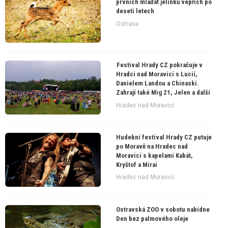
prvních mláďat jelínků vepřích po
deseti letech
Ostrava
Festival Hrady CZ pokračuje v
Hradci nad Moravicí s Lucií,
Danielem Landou a Chinaski.
Zahrají také Mig 21, Jelen a další
Hradec nad Moravicí
Hudební festival Hrady CZ putuje
po Moravě na Hradec nad
Moravicí s kapelami Kabát,
Kryštof a Mirai
Hradec nad Moravicí
Ostravská ZOO v sobotu nabídne
Den bez palmového oleje