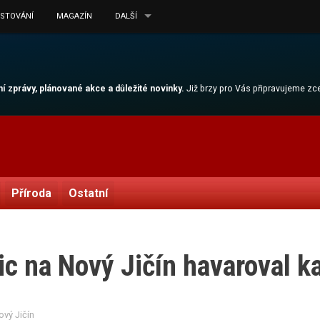
ESTOVÁNÍ
MAGAZÍN
DALŠÍ
lní zprávy, plánované akce a důležité novinky.
Již brzy pro Vás připravujeme z
Příroda
Ostatní
ic na Nový Jičín havaroval k
ový Jičín