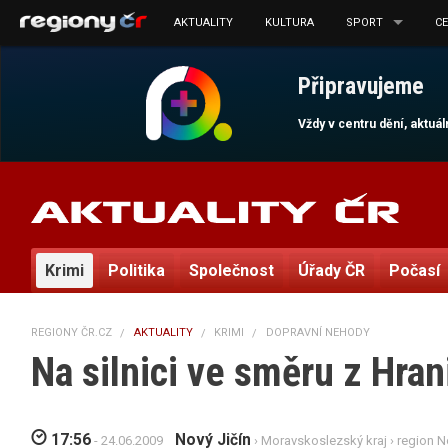
AKTUALITY
KULTURA
SPORT
C
Připravujeme
Vždy v centru dění, aktuá
Krimi
Politika
Společnost
Úřady ČR
Počasí
REGIONY ČR.CZ
AKTUALITY
KRIMI
DOPRAVNÍ NEHODY
Na silnici ve směru z Hran
17:56
Nový Jičín
- 24.06.2009
›
Moravskoslezský kraj
›
region N