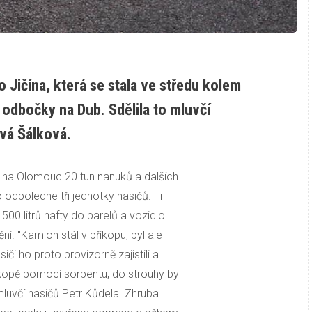
 Jičína, která se stala ve středu kolem
u odbočky na Dub. Sdělila to mluvčí
ová Šálková.
 na Olomouc 20 tun nanuků a dalších
odpoledne tři jednotky hasičů. Ti
500 litrů nafty do barelů a vozidlo
ění. "Kamion stál v příkopu, byl ale
iči ho proto provizorně zajistili a
příkopě pomocí sorbentu, do strouhy byl
mluvčí hasičů Petr Kůdela. Zhruba