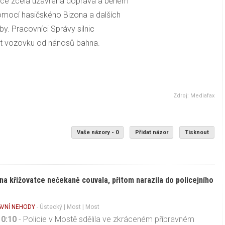
ovce zcela uzavřena doprava a během
pomocí hasičského Bizona a dalších
. Pracovníci Správy silnic
it vozovku od nánosů bahna.
Zdroj: Mediafax
Vaše názory - 0
Přidat názor
Tisknout
 na křižovatce nečekaně couvala, přitom narazila do policejního
VNÍ NEHODY
-
Ústecký
|
Most
| Most
10:10
- Policie v Mostě sdělila ve zkráceném přípravném