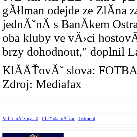
gĂłlman odejde ze ZlĂ­na 
jednĂˇnĂ­ s BanĂ­kem Ostr
oba kluby ve vÄ›ci hostov
brzy dohodnout," doplnil L
KlĂ­ÄŤovĂˇ slova: FOT
Zdroj: Mediafax
VaĹˇe nĂˇzory - 0
PĹ™idat nĂˇzor
Tisknout