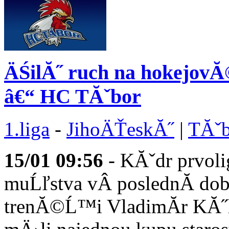
ÄŚilĂ˝ ruch na hokejov
â€“ HC TĂˇbor
1.liga
-
JihoÄŤeskĂ˝
|
TĂˇb
15/01
09:56
- KĂˇdr prvo
muĹľstva vÂ poslednĂ­ do
trenĂ©Ĺ™i VladimĂ­r KĂ