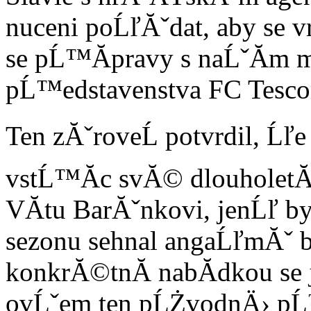
nuceni poĹľĂˇdat, aby se vr
se pĹ™Ă­pravy s naĹˇĂ­m 
pĹ™edstavenstva FC Tescom
Ten zĂˇroveĹ potvrdil, Ĺľe
vstĹ™Ă­c svĂ© dlouhole
VĂ­tu BarĂˇnkovi, jenĹľ by
sezonu sehnal angaĹľmĂˇ 
konkrĂ©tnĂ­ nabĂ­dkou se j
ovĹˇem ten pĹŻvodnÄ› pĹ