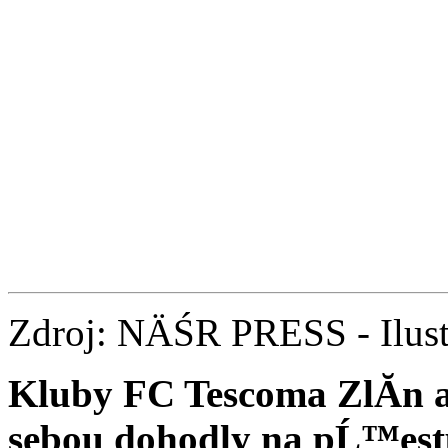
Zdroj: NÄŚR PRESS - Ilust
Kluby FC Tescoma ZlĂ­n a
sebou dohodly na pĹ™es