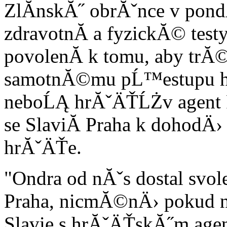
ZlĂ­nskĂ˝ obrĂˇnce v pondÄ
zdravotnĂ­ a fyzickĂ© test
povolenĂ­ k tomu, aby trĂ©
samotnĂ©mu pĹ™estupu hrĂ
neboĹĄ hrĂˇÄŤĹŻv agent P
se SlaviĂ­ Praha k dohodÄ
hrĂˇÄŤe.
"Ondra od nĂˇs dostal svol
Praha, nicmĂ©nÄ› pokud 
Slavie s hrĂˇÄŤskĂ˝m age