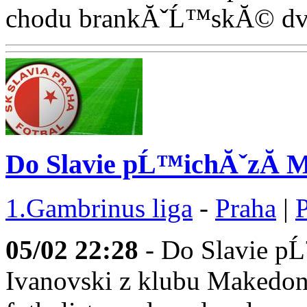
chodu brankĂˇĹ™skĂ© dvoj
Do Slavie pĹ™ichĂˇzĂ­ M
1.Gambrinus liga
-
Praha
|
05/02
22:28
- Do Slavie p
Ivanovski z klubu Makedon