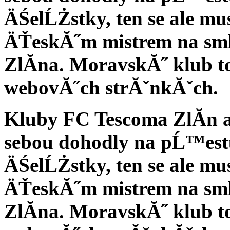
ÄŚelĹŻstky, ten se ale m
ÄŤeskĂ˝m mistrem na smlo
ZlĂ­na. MoravskĂ˝ klub t
webovĂ˝ch strĂˇnkĂˇch.
Kluby FC Tescoma ZlĂ­n a
sebou dohodly na pĹ™es
ÄŚelĹŻstky, ten se ale m
ÄŤeskĂ˝m mistrem na smlo
ZlĂ­na. MoravskĂ˝ klub t