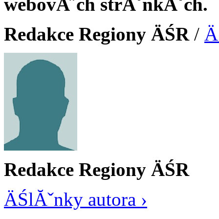
webovĂ˝ch strĂˇnkĂˇch.
Redakce Regiony ÄŚR
/
Ä
Redakce Regiony ÄŚR
ÄŚlĂˇnky autora ›