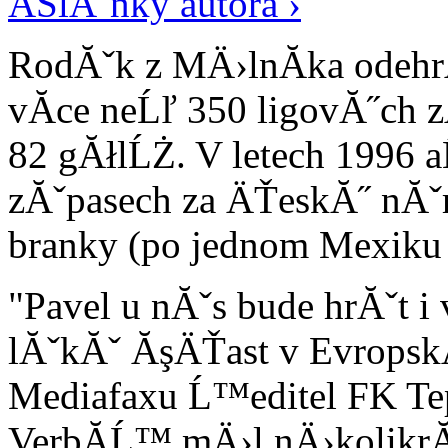
ÄŚlĂˇnky autora ›
RodĂˇk z MÄ›lnĂ­ka odehr
vĂ­ce neĹľ 350 ligovĂ˝ch 
82 gĂłlĹŻ. V letech 1996 
zĂˇpasech za ÄŤeskĂ˝ nĂˇr
branky (po jednom Mexiku
"Pavel u nĂˇs bude hrĂˇt i
lĂˇkĂˇ ĂşÄŤast v EvropskĂ
Mediafaxu Ĺ™editel FK Tep
VerbĂ­Ĺ™ mÄ›l nÄ›kolikrĂ