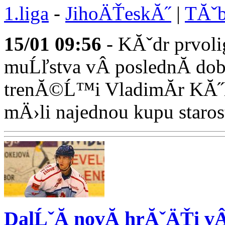
1.liga
-
JihoÄŤeskĂ˝
|
TĂˇb
15/01
09:56
- KĂˇdr prvo
muĹľstva vÂ poslednĂ­ do
trenĂ©Ĺ™i VladimĂ­r KĂ
mÄ›li najednou kupu starostĂ
DalĹˇĂ­ novĂ­ hrĂˇÄŤi 