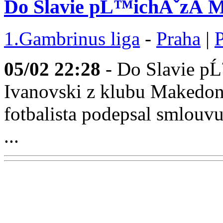
Do Slavie pĹ™ichĂˇzĂ­ M
1.Gambrinus liga
-
Praha
|
05/02
22:28
- Do Slavie p
Ivanovski z klubu Makedon
fotbalista podepsal smlou
...