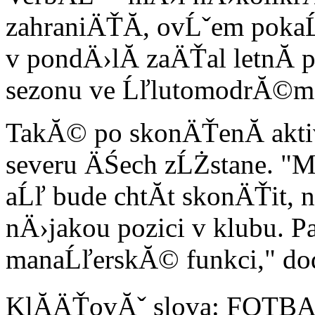
zahraniÄŤĂ­, ovĹˇem pokaĹ
v pondÄ›lĂ­ zaÄŤal letnĂ­
sezonu ve ĹľlutomodrĂ©m 
TakĂ© po skonÄŤenĂ­ akti
severu ÄŚech zĹŻstane. "
aĹľ bude chtĂ­t skonÄŤit, n
nÄ›jakou pozici v klubu. P
manaĹľerskĂ© funkci," do
KlĂ­ÄŤovĂˇ slova: FOTB