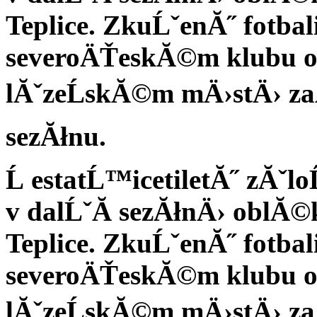
Teplice. ZkuĹˇenĂ˝ fotbal
severoÄŤeskĂ©m klubu od
lĂˇzeĹskĂ©m mÄ›stÄ› z
sezĂłnu.
Ĺ estatĹ™icetiletĂ˝ zĂˇl
v dalĹˇĂ­ sezĂłnÄ› oblĂ
Teplice. ZkuĹˇenĂ˝ fotbal
severoÄŤeskĂ©m klubu od
lĂˇzeĹskĂ©m mÄ›stÄ› z