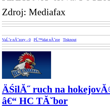
Zdroj: Mediafax
VaĹˇe nĂˇzory - 0
PĹ™idat nĂˇzor
Tisknout
ÄŚilĂ˝ ruch na hokejov
â€“ HC TĂˇbor