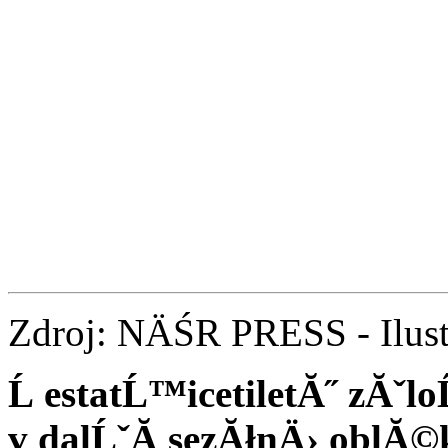
Zdroj: NÄŚR PRESS - Ilust
Ĺ estatĹ™icetiletĂ˝ zĂˇl
v dalĹˇĂ­ sezĂłnÄ› oblĂ