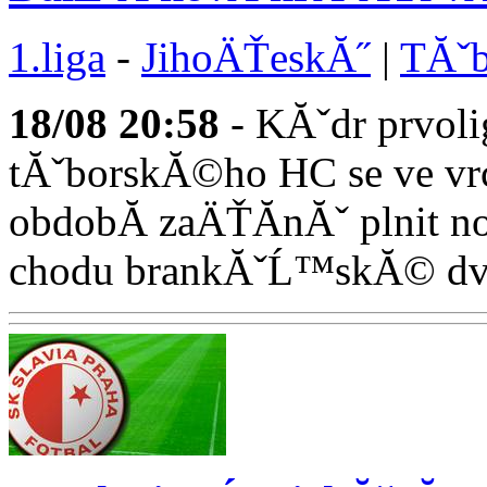
1.liga
-
JihoÄŤeskĂ˝
|
TĂˇb
18/08
20:58
- KĂˇdr prvoli
tĂˇborskĂ©ho HC se ve v
obdobĂ­ zaÄŤĂ­nĂˇ plnit
chodu brankĂˇĹ™skĂ© dvoj