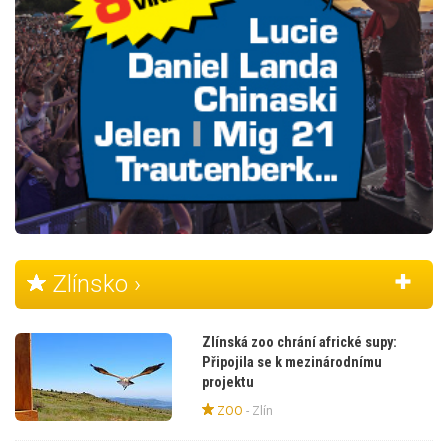
Zlínsko ›
Zlínská zoo chrání africké supy:
Připojila se k mezinárodnímu
projektu
ZOO
-
Zlín