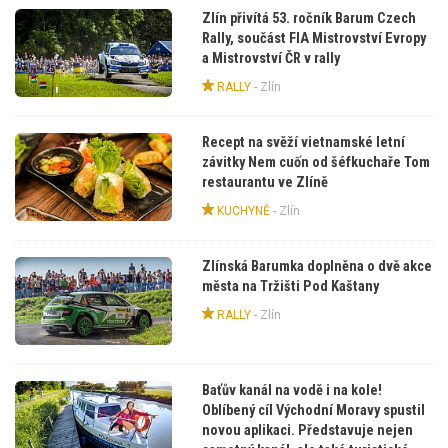
Zlín přivítá 53. ročník Barum Czech
Rally, součást FIA Mistrovství Evropy
a Mistrovství ČR v rally
RALLY
-
Zlín
Recept na svěží vietnamské letní
závitky Nem cuốn od šéfkuchaře Tom
restaurantu ve Zlíně
KUCHYNĚ
-
Zlín
Zlínská Barumka doplněna o dvě akce
města na Tržišti Pod Kaštany
RALLY
-
Zlín
Baťův kanál na vodě i na kole!
Oblíbený cíl Východní Moravy spustil
novou aplikaci. Představuje nejen