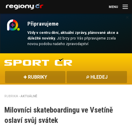
MENU
×
AKTUALITY
Připravujeme
KULTURA
Vždy v centru dění, aktuální zprávy, plánované akce a
důležité novinky.
Již brzy pro Vás připravujeme zcela
novou podobu našeho zpravodajství
SPORT
CESTOVÁNÍ
MAGAZÍN
RUBRIKY
HLEDEJ
DALŠÍ
RUBRIKA ›
AKTUÁLNĚ
REGION
Milovníci skateboardingu ve Vsetíně
oslaví svůj svátek