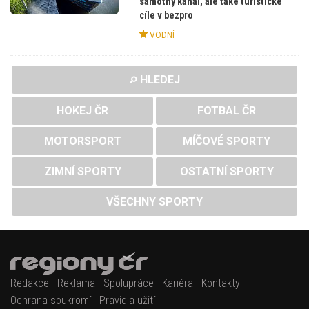
samotný kanál, ale také turistické
cíle v bezpro
VODNÍ
HLEDEJ
HOKEJ ČR
FOTBAL ČR
MOTORSPORT
MÍČOVÉ SPORTY
ZIMNÍ SPORTY
OSTATNÍ SPORTY
VŠECHNY SPORTY
Redakce
Reklama
Spolupráce
Kariéra
Kontakty
Ochrana soukromí
Pravidla užití