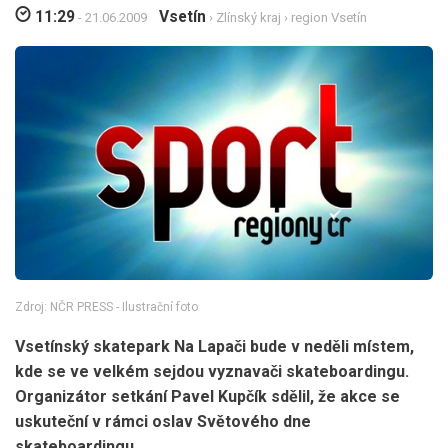
11:29
Vsetín
- 21.06.2009
›
Zlínský kraj
›
region Vsetín
Zdroj: NČR PRESS - Ilustrační foto
Vsetínský skatepark Na Lapači bude v neděli místem,
kde se ve velkém sejdou vyznavači skateboardingu.
Organizátor setkání Pavel Kupčík sdělil, že akce se
uskuteční v rámci oslav Světového dne
skateboardingu.