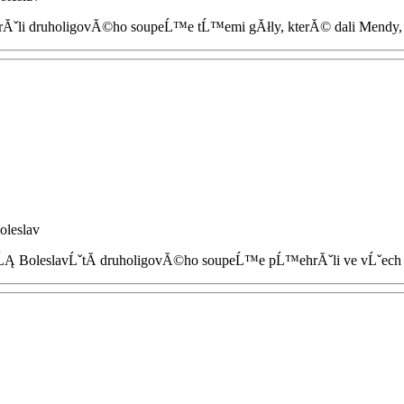
li druholigovĂ©ho soupeĹ™e tĹ™emi gĂłly, kterĂ© dali Mendy, K
oleslav
oĹĄ BoleslavĹˇtĂ­ druholigovĂ©ho soupeĹ™e pĹ™ehrĂˇli ve vĹˇech f