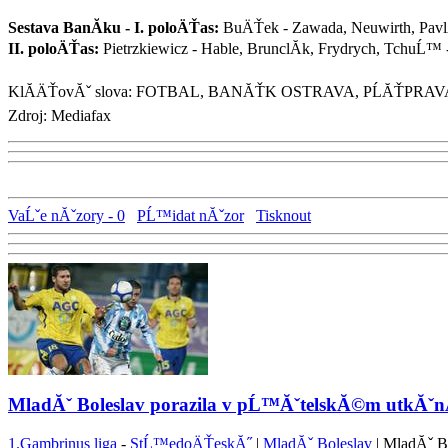
Sestava BanĂ­ku - I. poloÄŤas:
BuÄŤek - Zawada, Neuwirth, PavlĂ­
II. poloÄŤas:
Pietrzkiewicz - Hable, BrunclĂ­k, Frydrych, TchuĹ
KlĂ­ÄŤovĂˇ slova: FOTBAL, BANĂŤK OSTRAVA, PĹĂŤPRAV
Zdroj: Mediafax
VaĹˇe nĂˇzory - 0
PĹ™idat nĂˇzor
Tisknout
MladĂˇ Boleslav porazila v pĹ™ĂˇtelskĂ©m utkĂˇnĂ­
1.Gambrinus liga
-
StĹ™edoÄŤeskĂ˝
|
MladĂˇ Boleslav
| MladĂˇ B