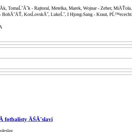
k, TomaĹˇĂˇk - Rajtoral, Metelka, Marek, Wojnar - Zeher, MiÄŤola.
™ - BohĂˇÄŤ, KosĹovskĂ˝, LukeĹˇ, I Hjong-Sang - Kraut, PĹ™ececht
A
 fotbalisty ÄŚĂˇslavi
oleslav