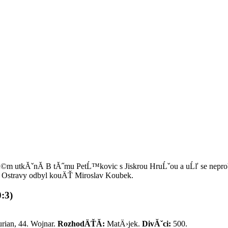
©m utkĂˇnĂ­ B tĂ˝mu PetĹ™kovic s Jiskrou HruĹˇou a uĹľ se nepr
Ostravy odbyl kouÄŤ Miroslav Koubek.
:3)
urian, 44. Wojnar.
RozhodÄŤĂ­:
MatÄ›jek.
DivĂˇci:
500.