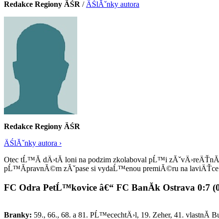
Redakce Regiony ÄŚR
/
ÄŚlĂˇnky autora
Redakce Regiony ÄŚR
ÄŚlĂˇnky autora ›
Otec tĹ™Ă­ dÄ›tĂ­ loni na podzim zkolaboval pĹ™i zĂˇvÄ›reÄŤnĂ
pĹ™Ă­pravnĂ©m zĂˇpase si vydaĹ™enou premiĂ©ru na laviÄŤce 
FC Odra PetĹ™kovice â€“ FC BanĂ­k Ostrava 0:7 (0
Branky:
59., 66., 68. a 81. PĹ™ecechtÄ›l, 19. Zeher, 41. vlastnĂ­ B