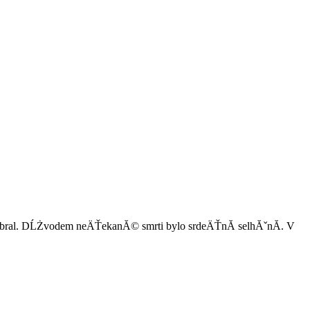
obral. DĹŻvodem neÄŤekanĂ© smrti bylo srdeÄŤnĂ­ selhĂˇnĂ­. V