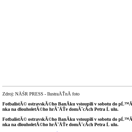
Zdroj: NÄŚR PRESS - IlustraÄŤnĂ­ foto
FotbalistĂ© ostravskĂ©ho BanĂ­ku vstoupili v sobotu do pĹ™
nka na dlouholetĂ©ho hrĂˇÄŤe domĂˇcĂ­ch Petra Ĺ ulu.
FotbalistĂ© ostravskĂ©ho BanĂ­ku vstoupili v sobotu do pĹ™
nka na dlouholetĂ©ho hrĂˇÄŤe domĂˇcĂ­ch Petra Ĺ ulu.