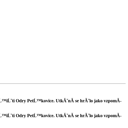
Ĺ™iĹˇti Odry PetĹ™kovice. UtkĂˇnĂ­ se hrĂˇlo jako vzpomĂ­
Ĺ™iĹˇti Odry PetĹ™kovice. UtkĂˇnĂ­ se hrĂˇlo jako vzpomĂ­