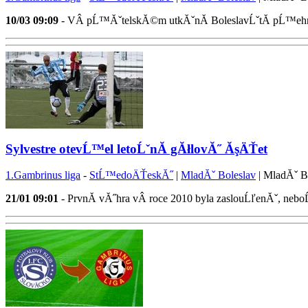
10/03
09:09
- VÂ pĹ™ĂˇtelskĂ©m utkĂˇnĂ­ BoleslavĹˇtĂ­ pĹ™ehrĂˇ
Sylvestre otevĹ™el letoĹˇnĂ­ gĂłlovĂ˝ ĂşÄŤet
1.Gambrinus liga
-
StĹ™edoÄŤeskĂ˝
|
MladĂˇ Boleslav
| MladĂˇ B
21/01
09:01
- PrvnĂ­ vĂ˝hra vÂ roce 2010 byla zaslouĹľenĂˇ, neb