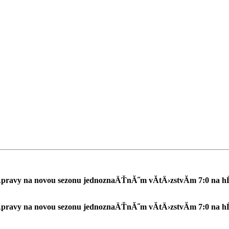
Ă­pravy na novou sezonu jednoznaÄŤnĂ˝m vĂ­tÄ›zstvĂ­m 7:0 na h
Ă­pravy na novou sezonu jednoznaÄŤnĂ˝m vĂ­tÄ›zstvĂ­m 7:0 na h