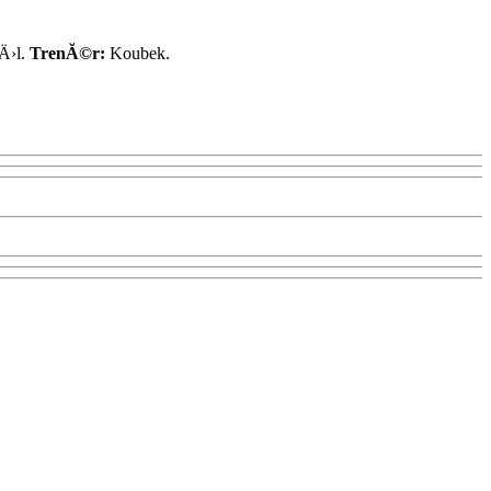
Ä›l.
TrenĂ©r:
Koubek.