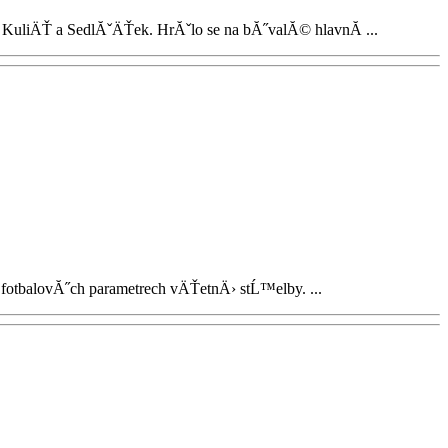
uliÄŤ a SedlĂˇÄŤek. HrĂˇlo se na bĂ˝valĂ© hlavnĂ­ ...
otbalovĂ˝ch parametrech vÄŤetnÄ› stĹ™elby. ...