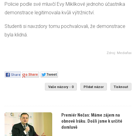
Policie podle své mluvčí Evy Miklíkové jednoho účastníka
demonstrace legitimovala kvůli výtržnictví.
Studenti si navzdory tomu pochvalovali, že demonstrace
byla klidná.
Zdroj: Mediafax
Vaše názory - 0
Přidat názor
Tisknout
Premiér Nečas: Máme zájem na
obnově Iráku. Došli jsme k určité
domluvě