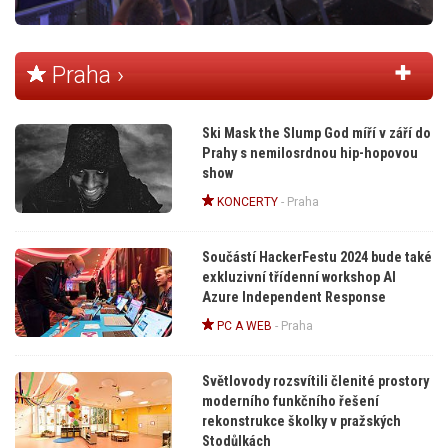
Praha ›
Ski Mask the Slump God míří v září do
Prahy s nemilosrdnou hip-hopovou
show
KONCERTY
-
Praha
Součástí HackerFestu 2024 bude také
exkluzivní třídenní workshop AI
Azure Independent Response
PC A WEB
-
Praha
Světlovody rozsvítili členité prostory
moderního funkčního řešení
rekonstrukce školky v pražských
Stodůlkách