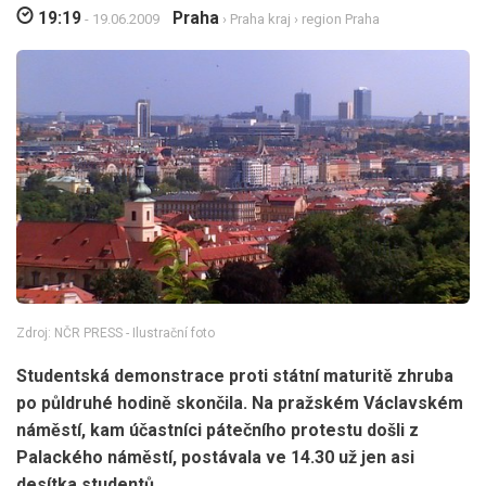
19:19
Praha
- 19.06.2009
›
Praha kraj
›
region Praha
Zdroj: NČR PRESS - Ilustrační foto
Studentská demonstrace proti státní maturitě zhruba
po půldruhé hodině skončila. Na pražském Václavském
náměstí, kam účastníci pátečního protestu došli z
Palackého náměstí, postávala ve 14.30 už jen asi
desítka studentů.