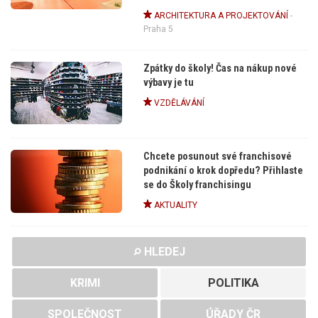
ARCHITEKTURA A PROJEKTOVÁNÍ
-
Praha 5
Zpátky do školy! Čas na nákup nové
výbavy je tu
VZDĚLÁVÁNÍ
Chcete posunout své franchisové
podnikání o krok dopředu? Přihlaste
se do Školy franchisingu
AKTUALITY
HLEDEJ
KRIMI
POLITIKA
SPOLEČNOST
ÚŘADY ČR