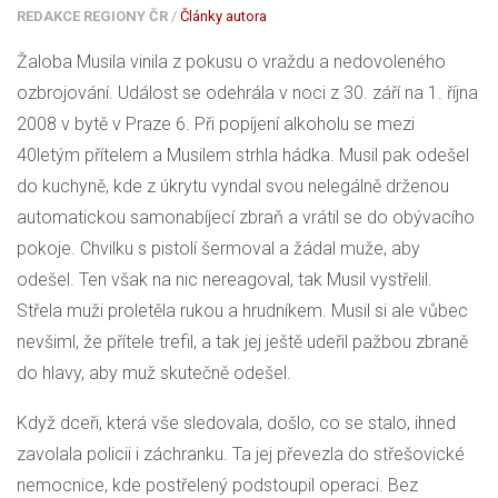
REDAKCE REGIONY ČR
/
Články autora
Žaloba Musila vinila z pokusu o vraždu a nedovoleného
ozbrojování. Událost se odehrála v noci z 30. září na 1. října
2008 v bytě v Praze 6. Při popíjení alkoholu se mezi
40letým přítelem a Musilem strhla hádka. Musil pak odešel
do kuchyně, kde z úkrytu vyndal svou nelegálně drženou
automatickou samonabíjecí zbraň a vrátil se do obývacího
pokoje. Chvilku s pistolí šermoval a žádal muže, aby
odešel. Ten však na nic nereagoval, tak Musil vystřelil.
Střela muži proletěla rukou a hrudníkem. Musil si ale vůbec
nevšiml, že přítele trefil, a tak jej ještě udeřil pažbou zbraně
do hlavy, aby muž skutečně odešel.
Když dceři, která vše sledovala, došlo, co se stalo, ihned
zavolala policii i záchranku. Ta jej převezla do střešovické
nemocnice, kde postřelený podstoupil operaci. Bez