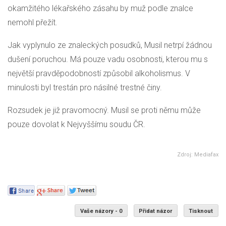
okamžitého lékařského zásahu by muž podle znalce
nemohl přežít.
Jak vyplynulo ze znaleckých posudků, Musil netrpí žádnou
dušení poruchou. Má pouze vadu osobnosti, kterou mu s
největší pravděpodobností způsobil alkoholismus. V
minulosti byl trestán pro násilné trestné činy.
Rozsudek je již pravomocný. Musil se proti němu může
pouze dovolat k Nejvyššímu soudu ČR.
Zdroj: Mediafax
Vaše názory - 0
Přidat názor
Tisknout