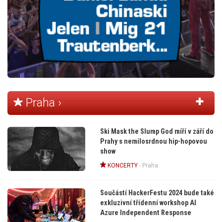
Praha ›
Ski Mask the Slump God míří v září do
Prahy s nemilosrdnou hip-hopovou
show
KONCERTY
-
Praha
Součástí HackerFestu 2024 bude také
exkluzivní třídenní workshop AI
Azure Independent Response