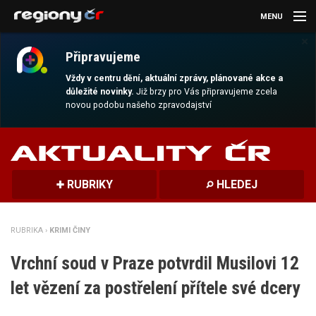
MENU
×
AKTUALITY
Připravujeme
KULTURA
Vždy v centru dění, aktuální zprávy, plánované akce a
důležité novinky.
Již brzy pro Vás připravujeme zcela
novou podobu našeho zpravodajství
SPORT
CESTOVÁNÍ
MAGAZÍN
RUBRIKY
HLEDEJ
DALŠÍ
RUBRIKA ›
KRIMI ČINY
REGION
Vrchní soud v Praze potvrdil Musilovi 12
let vězení za postřelení přítele své dcery