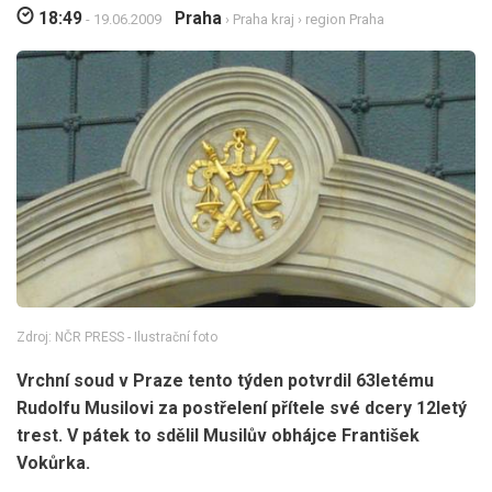
18:49
Praha
- 19.06.2009
›
Praha kraj
›
region Praha
Zdroj: NČR PRESS - Ilustrační foto
Vrchní soud v Praze tento týden potvrdil 63letému
Rudolfu Musilovi za postřelení přítele své dcery 12letý
trest. V pátek to sdělil Musilův obhájce František
Vokůrka.