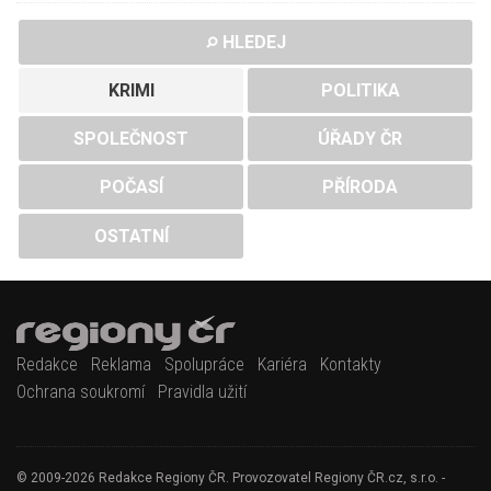
HLEDEJ
KRIMI
POLITIKA
SPOLEČNOST
ÚŘADY ČR
POČASÍ
PŘÍRODA
OSTATNÍ
Redakce
Reklama
Spolupráce
Kariéra
Kontakty
Ochrana soukromí
Pravidla užití
© 2009-2026 Redakce Regiony ČR. Provozovatel Regiony ČR.cz, s.r.o. -