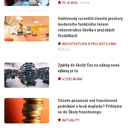
PC A WEB
-
Praha
Světlovody rozsvítili členité prostory
moderního funkčního řešení
rekonstrukce školky v pražských
Stodůlkách
ARCHITEKTURA A PROJEKTOVÁNÍ
-
Praha 5
Zpátky do školy! Čas na nákup nové
výbavy je tu
VZDĚLÁVÁNÍ
Chcete posunout své franchisové
podnikání o krok dopředu? Přihlaste
se do Školy franchisingu
AKTUALITY