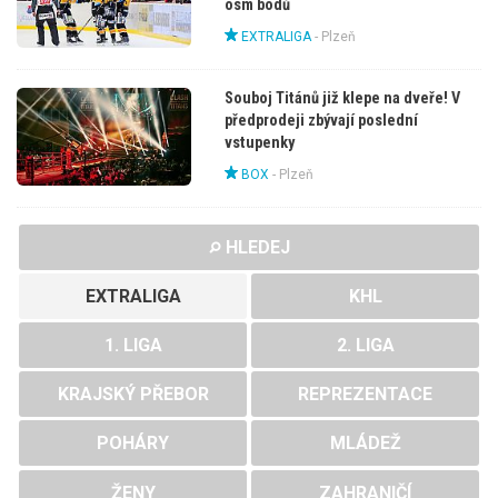
osm bodů
EXTRALIGA
-
Plzeň
Souboj Titánů již klepe na dveře! V
předprodeji zbývají poslední
vstupenky
BOX
-
Plzeň
HLEDEJ
EXTRALIGA
KHL
1. LIGA
2. LIGA
KRAJSKÝ PŘEBOR
REPREZENTACE
POHÁRY
MLÁDEŽ
ŽENY
ZAHRANIČÍ