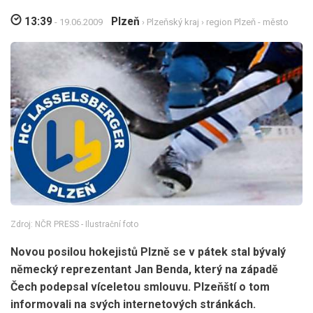
13:39
Plzeň
- 19.06.2009
›
Plzeňský kraj
›
region Plzeň - město
Zdroj: NČR PRESS - Ilustrační foto
Novou posilou hokejistů Plzně se v pátek stal bývalý
německý reprezentant Jan Benda, který na západě
Čech podepsal víceletou smlouvu. Plzeňští o tom
informovali na svých internetových stránkách.