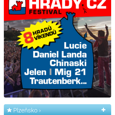
Plzeňsko ›