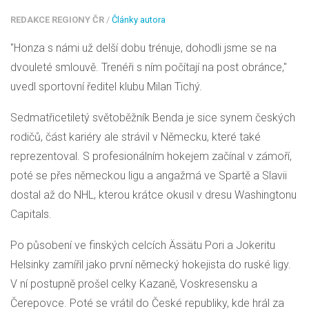
REDAKCE REGIONY ČR
/
Články autora
"Honza s námi už delší dobu trénuje, dohodli jsme se na
dvouleté smlouvě. Trenéři s ním počítají na post obránce,"
uvedl sportovní ředitel klubu Milan Tichý.
Sedmatřicetiletý světoběžník Benda je sice synem českých
rodičů, část kariéry ale strávil v Německu, které také
reprezentoval. S profesionálním hokejem začínal v zámoří,
poté se přes německou ligu a angažmá ve Spartě a Slavii
dostal až do NHL, kterou krátce okusil v dresu Washingtonu
Capitals.
Po působení ve finských celcích Ässätu Pori a Jokeritu
Helsinky zamířil jako první německý hokejista do ruské ligy.
V ní postupně prošel celky Kazaně, Voskresensku a
Čerepovce. Poté se vrátil do České republiky, kde hrál za