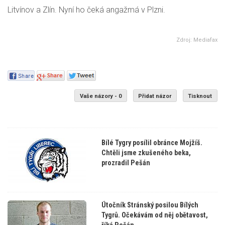
Litvínov a Zlín. Nyní ho čeká angažmá v Plzni.
Zdroj: Mediafax
Vaše názory - 0
Přidat názor
Tisknout
Bílé Tygry posílil obránce Mojžíš.
Chtěli jsme zkušeného beka,
prozradil Pešán
Útočník Stránský posilou Bílých
Tygrů. Očekávám od něj obětavost,