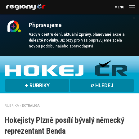
MENU
×
AKTUALITY
Připravujeme
KULTURA
Vždy v centru dění, aktuální zprávy, plánované akce a
důležité novinky.
Již brzy pro Vás připravujeme zcela
novou podobu našeho zpravodajství
SPORT
CESTOVÁNÍ
MAGAZÍN
RUBRIKY
HLEDEJ
DALŠÍ
REGION
RUBRIKA ›
EXTRALIGA
Hokejisty Plzně posílí bývalý německý
reprezentant Benda