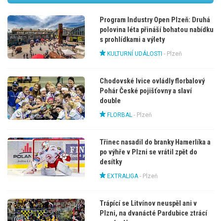
Program Industry Open Plzeň: Druhá
polovina léta přináší bohatou nabídku
s prohlídkami a výlety
KULTURNÍ UDÁLOSTI
-
Plzeň
Chodovské lvice ovládly florbalový
Pohár České pojišťovny a slaví
double
FLORBAL
-
Plzeň
Třinec nasadil do branky Hamerlíka a
po výhře v Plzni se vrátil zpět do
desítky
EXTRALIGA
-
Plzeň
Trápící se Litvínov neuspěl ani v
Plzni, na dvanácté Pardubice ztrácí