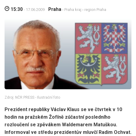
15:30
Praha
- 17.06.2009
›
Praha kraj
›
region Praha
Zdroj: NČR PRESS - Ilustrační foto
Prezident republiky Václav Klaus se ve čtvrtek v 10
hodin na pražském Žofíně zúčastní posledního
rozloučení se zpěvákem Waldemarem Matuškou.
Informoval ve středu prezidentův mluvčí Radim Ochvat.