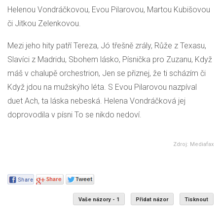
Helenou Vondráčkovou, Evou Pilarovou, Martou Kubišovou
či Jitkou Zelenkovou.
Mezi jeho hity patří Tereza, Jó třešně zrály, Růže z Texasu,
Slavíci z Madridu, Sbohem lásko, Písnička pro Zuzanu, Když
máš v chalupě orchestrion, Jen se přiznej, že ti scházím či
Když jdou na mužskýho léta. S Evou Pilarovou nazpíval
duet Ach, ta láska nebeská. Helena Vondráčková jej
doprovodila v písni To se nikdo nedoví.
Zdroj: Mediafax
Vaše názory - 1
Přidat názor
Tisknout