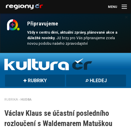
MENU
×
AKTUALITY
Připravujeme
KULTURA
Vždy v centru dění, aktuální zprávy, plánované akce a
důležité novinky.
Již brzy pro Vás připravujeme zcela
novou podobu našeho zpravodajství
SPORT
CESTOVÁNÍ
MAGAZÍN
RUBRIKY
HLEDEJ
DALŠÍ
REGION
RUBRIKA ›
HUDBA
Václav Klaus se účastní posledního
rozloučení s Waldemarem Matuškou