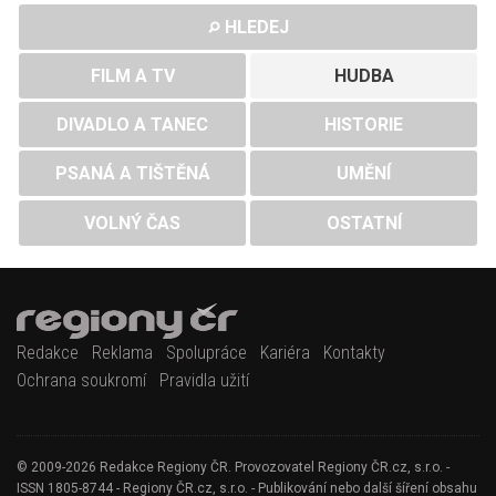
HLEDEJ
FILM A TV
HUDBA
DIVADLO A TANEC
HISTORIE
PSANÁ A TIŠTĚNÁ
UMĚNÍ
VOLNÝ ČAS
OSTATNÍ
Redakce
Reklama
Spolupráce
Kariéra
Kontakty
Ochrana soukromí
Pravidla užití
© 2009-2026 Redakce Regiony ČR. Provozovatel Regiony ČR.cz, s.r.o. -
ISSN 1805-8744 - Regiony ČR.cz, s.r.o. - Publikování nebo další šíření obsahu