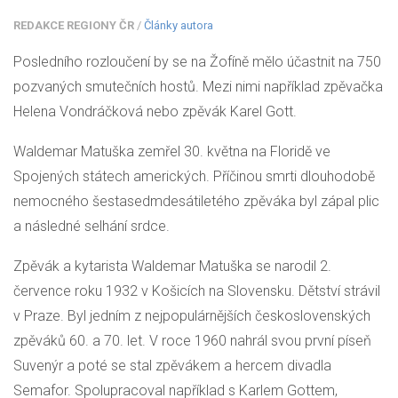
REDAKCE REGIONY ČR
/
Články autora
Posledního rozloučení by se na Žofíně mělo účastnit na 750
pozvaných smutečních hostů. Mezi nimi například zpěvačka
Helena Vondráčková nebo zpěvák Karel Gott.
Waldemar Matuška zemřel 30. května na Floridě ve
Spojených státech amerických. Příčinou smrti dlouhodobě
nemocného šestasedmdesátiletého zpěváka byl zápal plic
a následné selhání srdce.
Zpěvák a kytarista Waldemar Matuška se narodil 2.
července roku 1932 v Košicích na Slovensku. Dětství strávil
v Praze. Byl jedním z nejpopulárnějších československých
zpěváků 60. a 70. let. V roce 1960 nahrál svou první píseň
Suvenýr a poté se stal zpěvákem a hercem divadla
Semafor. Spolupracoval například s Karlem Gottem,