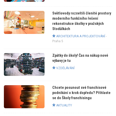
Světlovody rozsvítili členité prostory
moderního funkčního řešení
rekonstrukce školky v pražských
Stodůlkách
ARCHITEKTURA A PROJEKTOVÁNÍ
-
Praha 5
Zpátky do školy! Čas na nákup nové
výbavy je tu
VZDĚLÁVÁNÍ
Chcete posunout své franchisové
podnikání o krok dopředu? Přihlaste
se do Školy franchisingu
AKTUALITY