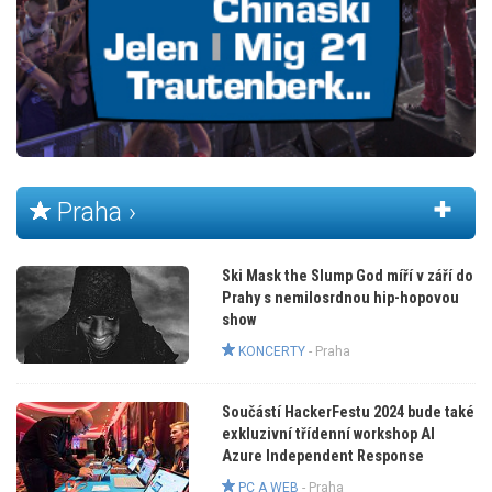
Praha ›
Ski Mask the Slump God míří v září do
Prahy s nemilosrdnou hip-hopovou
show
KONCERTY
-
Praha
Součástí HackerFestu 2024 bude také
exkluzivní třídenní workshop AI
Azure Independent Response
PC A WEB
-
Praha