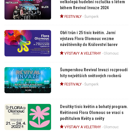
velkolepá hudební rozlučka s létem
během Revival Invaze 2024
FESTIVALY
-
Šumperk
Obří trůn i 25 tisíc květin. Jarní
výstava Flora Olomouc vezme
návštěvníky do Království barev
VÝSTAVY A VELETRHY
-
Olomouc
Šumperskou Revival Invazi rozproudí
hity největších světových rockerů
FESTIVALY
-
Šumperk
Desítky tisíc květin a bohatý program.
Květinová Flora Olomouc se vrací s
podtitulem Květy a světy
VÝSTAVY A VELETRHY
-
Olomouc