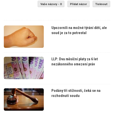
Vaše názory - 0
Přidat názor
Tisknout
Upozornili na možné týrání dětí, ale
soud je za to potrestal
LLP: Dva měsíční platy za 6 let
nezákonného omezení práv
Podány tři stížnosti, čeká se na
rozhodnutí soudu