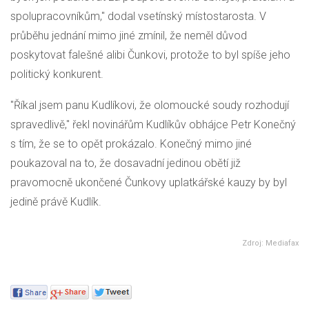
spolupracovníkům," dodal vsetínský místostarosta. V
průběhu jednání mimo jiné zmínil, že neměl důvod
poskytovat falešné alibi Čunkovi, protože to byl spíše jeho
politický konkurent.
"Říkal jsem panu Kudlíkovi, že olomoucké soudy rozhodují
spravedlivě," řekl novinářům Kudlíkův obhájce Petr Konečný
s tím, že se to opět prokázalo. Konečný mimo jiné
poukazoval na to, že dosavadní jedinou obětí již
pravomocně ukončené Čunkovy uplatkářské kauzy by byl
jedině právě Kudlík.
Zdroj: Mediafax