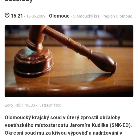
15:21
Olomouc
- 16.06.2009
›
Olomoucký kraj
›
region Olomouc
Zdroj: NČR PRESS - Ilustrační foto
Olomoucký krajský soud v úterý zprostil obžaloby
vsetínského místostarostu Jaromíra Kudlíka (SNK-ED).
Okresní soud mu za křivou výpověď a nadržování v