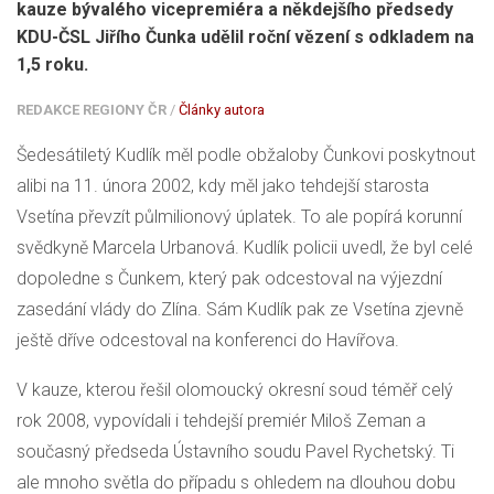
kauze bývalého vicepremiéra a někdejšího předsedy
KDU-ČSL Jiřího Čunka udělil roční vězení s odkladem na
1,5 roku.
REDAKCE REGIONY ČR
/
Články autora
Šedesátiletý Kudlík měl podle obžaloby Čunkovi poskytnout
alibi na 11. února 2002, kdy měl jako tehdejší starosta
Vsetína převzít půlmilionový úplatek. To ale popírá korunní
svědkyně Marcela Urbanová. Kudlík policii uvedl, že byl celé
dopoledne s Čunkem, který pak odcestoval na výjezdní
zasedání vlády do Zlína. Sám Kudlík pak ze Vsetína zjevně
ještě dříve odcestoval na konferenci do Havířova.
V kauze, kterou řešil olomoucký okresní soud téměř celý
rok 2008, vypovídali i tehdejší premiér Miloš Zeman a
současný předseda Ústavního soudu Pavel Rychetský. Ti
ale mnoho světla do případu s ohledem na dlouhou dobu