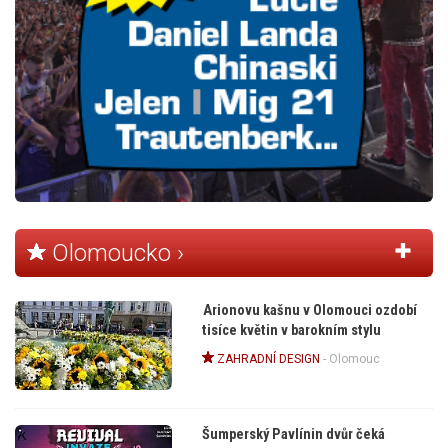
Olomoucko ›
Arionovu kašnu v Olomouci ozdobí
tisíce květin v barokním stylu
ZAHRADNÍ DESIGN
-
Olomouc
Šumperský Pavlínin dvůr čeká