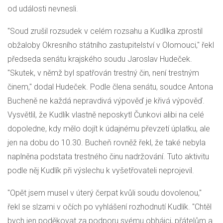
od události nevnesli.
"Soud zrušil rozsudek v celém rozsahu a Kudlíka zprostil
obžaloby Okresního státního zastupitelství v Olomouci," řekl
předseda senátu krajského soudu Jaroslav Hudeček.
"Skutek, v němž byl spatřován trestný čin, není trestným
činem," dodal Hudeček. Podle člena senátu, soudce Antona
Bucheně ne každá nepravdivá výpověď je křivá výpověď.
Vysvětlil, že Kudlík vlastně neposkytl Čunkovi alibi na celé
dopoledne, kdy mělo dojít k údajnému převzetí úplatku, ale
jen na dobu do 10.30. Bucheň rovněž řekl, že také nebyla
naplněna podstata trestného činu nadržování. Tuto aktivitu
podle něj Kudlík při výslechu k vyšetřovateli neprojevil.
"Opět jsem musel v úterý čerpat kvůli soudu dovolenou,"
řekl se slzami v očích po vyhlášení rozhodnutí Kudlík. "Chtěl
bych jen poděkovat za podporu svému obhájci, přátelům a