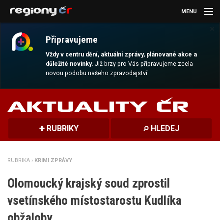
MENU
×
AKTUALITY
Připravujeme
KULTURA
Vždy v centru dění, aktuální zprávy, plánované akce a
důležité novinky.
Již brzy pro Vás připravujeme zcela
novou podobu našeho zpravodajství
SPORT
CESTOVÁNÍ
MAGAZÍN
RUBRIKY
HLEDEJ
DALŠÍ
RUBRIKA ›
KRIMI ZPRÁVY
REGION
Olomoucký krajský soud zprostil
vsetínského místostarostu Kudlíka
obžaloby