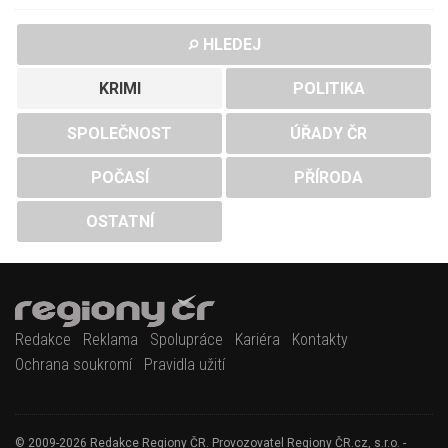
HLEDEJ
KRIMI
POLITIKA
SPOLEČNOST
ÚŘADY ČR
POČASÍ
PŘÍRODA
OSTATNÍ
Redakce
Reklama
Spolupráce
Kariéra
Kontakty
Ochrana soukromí
Pravidla užití
© 2009-2026 Redakce Regiony ČR. Provozovatel Regiony ČR.cz, s.r.o. -