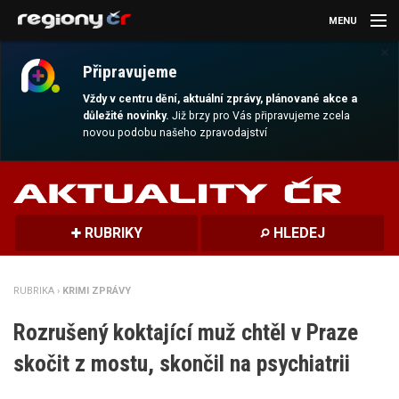
MENU
×
AKTUALITY
Připravujeme
KULTURA
Vždy v centru dění, aktuální zprávy, plánované akce a
důležité novinky.
Již brzy pro Vás připravujeme zcela
novou podobu našeho zpravodajství
SPORT
CESTOVÁNÍ
MAGAZÍN
RUBRIKY
HLEDEJ
DALŠÍ
RUBRIKA ›
KRIMI ZPRÁVY
REGION
Rozrušený koktající muž chtěl v Praze
skočit z mostu, skončil na psychiatrii