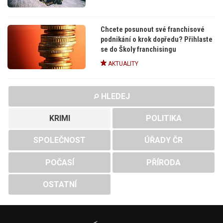
Chcete posunout své franchisové
podnikání o krok dopředu? Přihlaste
se do Školy franchisingu
AKTUALITY
HLEDEJ
KRIMI
POLITIKA
SPOLEČNOST
ÚŘADY ČR
POČASÍ
PŘÍRODA
OSTATNÍ