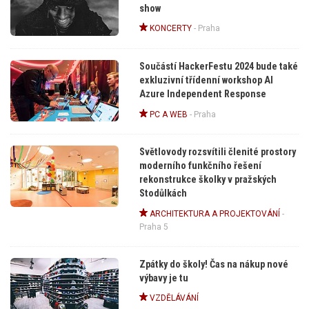
show
KONCERTY
-
Praha
Součástí HackerFestu 2024 bude také
exkluzivní třídenní workshop AI
Azure Independent Response
PC A WEB
-
Praha
Světlovody rozsvítili členité prostory
moderního funkčního řešení
rekonstrukce školky v pražských
Stodůlkách
ARCHITEKTURA A PROJEKTOVÁNÍ
-
Praha 5
Zpátky do školy! Čas na nákup nové
výbavy je tu
VZDĚLÁVÁNÍ