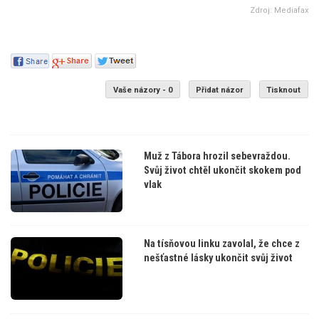
Zdroj: Mediafax
Vaše názory - 0
Přidat názor
Tisknout
Muž z Tábora hrozil sebevraždou.
Svůj život chtěl ukončit skokem pod
vlak
Na tísňovou linku zavolal, že chce z
nešťastné lásky ukončit svůj život