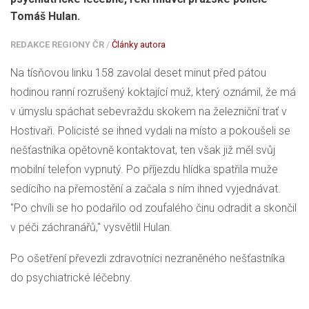
Tomáš Hulan.
REDAKCE REGIONY ČR
/
Články autora
Na tísňovou linku 158 zavolal deset minut před pátou
hodinou ranní rozrušený koktající muž, který oznámil, že má
v úmyslu spáchat sebevraždu skokem na železniční trať v
Hostivaři. Policisté se ihned vydali na místo a pokoušeli se
nešťastníka opětovně kontaktovat, ten však již měl svůj
mobilní telefon vypnutý. Po příjezdu hlídka spatřila muže
sedícího na přemostění a začala s ním ihned vyjednávat.
"Po chvíli se ho podařilo od zoufalého činu odradit a skončil
v péči záchranářů," vysvětlil Hulan.
Po ošetření převezli zdravotníci nezraněného nešťastníka
do psychiatrické léčebny.