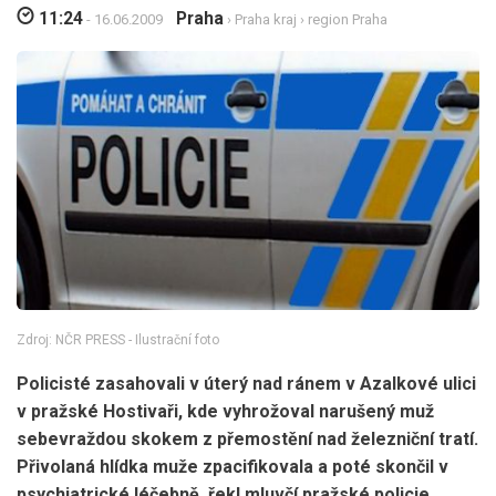
11:24
Praha
- 16.06.2009
›
Praha kraj
›
region Praha
Zdroj: NČR PRESS - Ilustrační foto
Policisté zasahovali v úterý nad ránem v Azalkové ulici
v pražské Hostivaři, kde vyhrožoval narušený muž
sebevraždou skokem z přemostění nad železniční tratí.
Přivolaná hlídka muže zpacifikovala a poté skončil v
psychiatrické léčebně, řekl mluvčí pražské policie