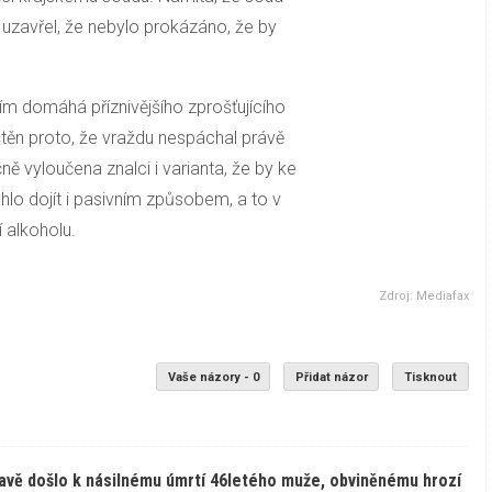
zavřel, že nebylo prokázáno, že by
 domáhá příznivějšího zprošťujícího
štěn proto, že vraždu nespáchal právě
ě vyloučena znalci i varianta, že by ke
o dojít i pasivním způsobem, a to v
 alkoholu.
Zdroj: Mediafax
Vaše názory - 0
Přidat názor
Tisknout
avě došlo k násilnému úmrtí 46letého muže, obviněnému hrozí