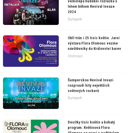
velkolepá hudební rozlučka s
létem během Revival Invaze
2024
Šumperk
Obří trůn i 25 tisíc květin. Jarní
výstava Flora Olomouc vezme
návštěvníky do Království barev
Olomouc
Šumperskou Revival Invazi
rozproudí hity největších
světových rockerů
Šumperk
Desítky tisíc květin a bohatý
program. Květinová Flora
Olomouc se vrací s podtitulem