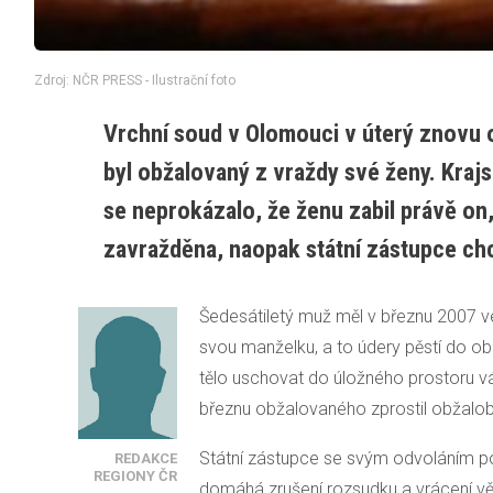
Zdroj: NČR PRESS - Ilustrační foto
Vrchní soud v Olomouci v úterý znovu o
byl obžalovaný z vraždy své ženy. Krajs
se neprokázalo, že ženu zabil právě on,
zavražděna, naopak státní zástupce ch
Šedesátiletý muž měl v březnu 2007 
svou manželku, a to údery pěstí do oblas
tělo uschovat do úložného prostoru vá
březnu obžalovaného zprostil obžalob
Státní zástupce se svým odvoláním 
REDAKCE
REGIONY ČR
domáhá zrušení rozsudku a vrácení vě