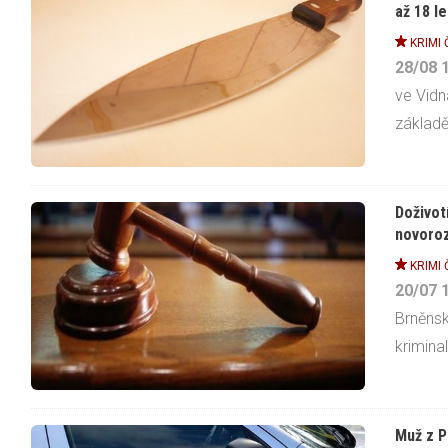
až 18 le
KRIMI 
28/08
ve Vidn
základě 
Doživot
novoroz
KRIMI 
20/07
Brněnsku
kriminal
Muž z P