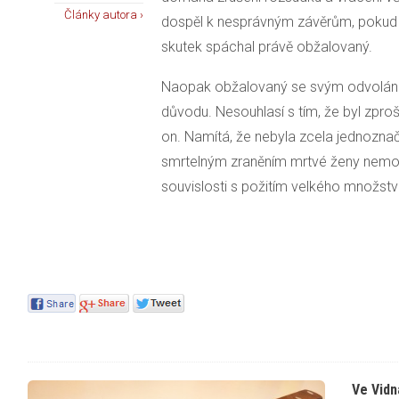
Články autora ›
dospěl k nesprávným závěrům, pokud u
skutek spáchal právě obžalovaný.
Naopak obžalovaný se svým odvoláním
důvodu. Nesouhlasí s tím, že byl zpro
on. Namítá, že nebyla zcela jednoznačn
smrtelným zraněním mrtvé ženy nemohl
souvislosti s požitím velkého množství
Ve Vidn