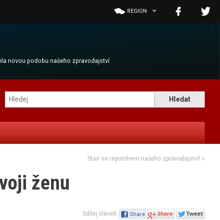
REGION
×
cela novou podobu našeho zpravodajství
Staň se reportérem našeho zpravodajství!
»
voji ženu
Sdílej článek: