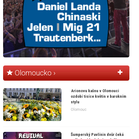
Olomoucko ›
Arionovu kašnu v Olomouci
ozdobí tisíce květin v barokním
stylu
Olomouc
Šumperský Pavlínin dvůr čeká