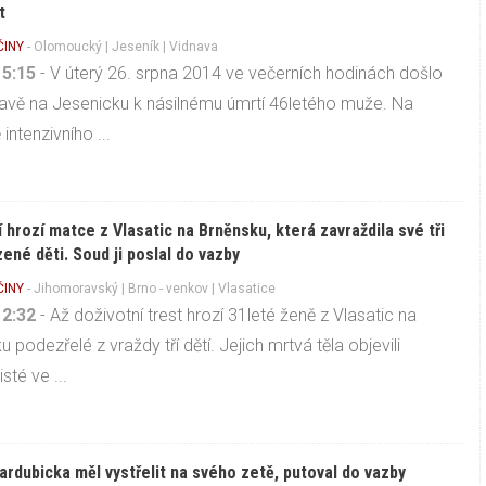
t
ČINY
-
Olomoucký
|
Jeseník
| Vidnava
15:15
- V úterý 26. srpna 2014 ve večerních hodinách došlo
avě na Jesenicku k násilnému úmrtí 46letého muže. Na
intenzivního ...
í hrozí matce z Vlasatic na Brněnsku, která zavraždila své tři
ené děti. Soud ji poslal do vazby
ČINY
-
Jihomoravský
|
Brno - venkov
| Vlasatice
12:32
- Až doživotní trest hrozí 31leté ženě z Vlasatic na
 podezřelé z vraždy tří dětí. Jejich mrtvá těla objevili
isté ve ...
ardubicka měl vystřelit na svého zetě, putoval do vazby