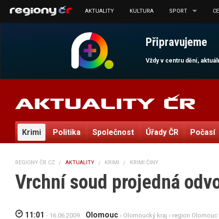
AKTUALITY
KULTURA
SPORT
C
Připravujeme
Vždy v centru dění, aktuá
Krimi
Politika
Společnost
Úřady ČR
Počasí
REGIONY ČR.CZ
AKTUALITY
KRIMI
KRIMI ČINY
Vrchní soud projedná odvo
11:01
Olomouc
- 16.06.2009
›
Olomoucký kraj
›
region Olomouc