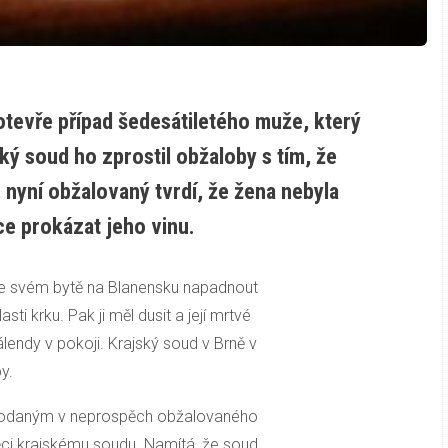
tevře případ šedesátiletého muže, který
ký soud ho zprostil obžaloby s tím, že
 nyní obžalovaný tvrdí, že žena nebyla
ce prokázat jeho vinu.
ve svém bytě na Blanensku napadnout
ti krku. Pak ji měl dusit a její mrtvé
lendy v pokoji. Krajský soud v Brně v
y.
podaným v neprospěch obžalovaného
ci krajskému soudu. Namítá, že soud