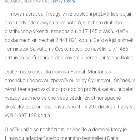
REDAKCE REGIONY ČR
/
Články autora
Filmový návrat sci-fi ságy, v níž poslední přeživší lidé bojují
proti nadvládě ničivých terminátorů, si během druhého
distribučního víkendu nenechalo ujít 17 195 diváků, kteří v
pokladnách kin nechali 2 441 821 korun. Celkově již snímek
Terminator Salvation v České republice navštívilo 71 486
příznivců sci-fi žánrů a obdivovatelů herce Christiana Balea.
Druhé místo obsadila novinka Hannah Montana s
americkou popovou zpěvačkou Miley Cyrusovou. Snímek, v
němž teenagerovský idol po nocích prožívá kariéru hudební
hvězdy, zatímco ve dne vede všední život nenápadné
školačky, zaznamenal návštěvnost 16 297 diváků a tržby ve
výši 1 997 128 korun.
O příčku níže se nachází thriller Andělé a démoni, který je
filmovou adaptací stejnojmenného bestselleru Dana