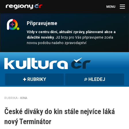
MENU
×
AKTUALITY
Připravujeme
KULTURA
Vždy v centru dění, aktuální zprávy, plánované akce a
důležité novinky.
Již brzy pro Vás připravujeme zcela
novou podobu našeho zpravodajství
SPORT
CESTOVÁNÍ
MAGAZÍN
RUBRIKY
HLEDEJ
DALŠÍ
REGION
RUBRIKA ›
KINA
České diváky do kin stále nejvíce láká
nový Terminátor