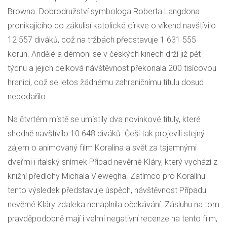
Browna. Dobrodružství symbologa Roberta Langdona
pronikajícího do zákulisí katolické církve o víkend navštívilo
12 557 diváků, což na tržbách představuje 1 631 555
korun. Andělé a démoni se v českých kinech drží již pět
týdnu a jejich celková návštěvnost překonala 200 tisícovou
hranici, což se letos žádnému zahraničnímu titulu dosud
nepodařilo.
Na čtvrtém místě se umístily dva novinkové tituly, které
shodně navštívilo 10 648 diváků. Češi tak projevili stejný
zájem o animovaný film Koralína a svět za tajemnými
dveřmi i italský snímek Případ nevěrné Kláry, který vychází z
knižní předlohy Michala Viewegha. Zatímco pro Koralínu
tento výsledek představuje úspěch, návštěvnost Případu
nevěrné Kláry zdaleka nenaplnila očekávání. Zásluhu na tom
pravděpodobně mají i velmi negativní recenze na tento film,