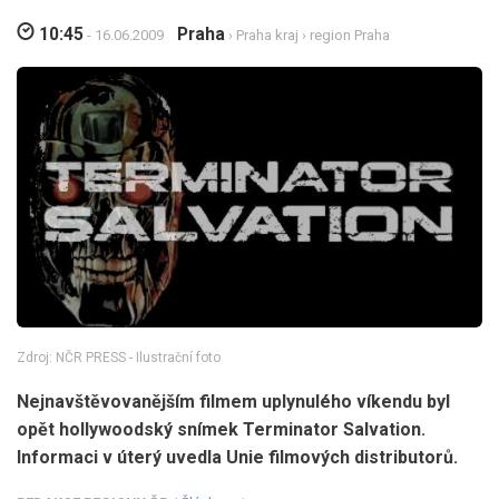
10:45
Praha
- 16.06.2009
›
Praha kraj
›
region Praha
Zdroj: NČR PRESS - Ilustrační foto
Nejnavštěvovanějším filmem uplynulého víkendu byl
opět hollywoodský snímek Terminator Salvation.
Informaci v úterý uvedla Unie filmových distributorů.