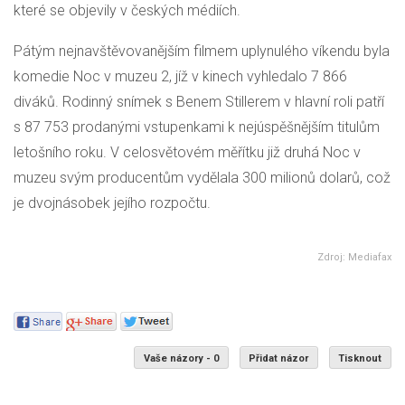
které se objevily v českých médiích.
Pátým nejnavštěvovanějším filmem uplynulého víkendu byla
komedie Noc v muzeu 2, jíž v kinech vyhledalo 7 866
diváků. Rodinný snímek s Benem Stillerem v hlavní roli patří
s 87 753 prodanými vstupenkami k nejúspěšnějším titulům
letošního roku. V celosvětovém měřítku již druhá Noc v
muzeu svým producentům vydělala 300 milionů dolarů, což
je dvojnásobek jejího rozpočtu.
Zdroj: Mediafax
Vaše názory - 0
Přidat názor
Tisknout