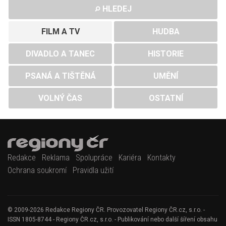
HLEDEJ
FILM A TV
HUDBA
DIVADLO A TANEC
HISTORIE
PSANÁ A TIŠTĚNÁ
UMĚNÍ
VOLNÝ ČAS
OSTATNÍ
Redakce
Reklama
Spolupráce
Kariéra
Kontakty
Ochrana soukromí
Pravidla užití
© 2009-2026 Redakce Regiony ČR. Provozovatel Regiony ČR.cz, s.r.o. -
ISSN 1805-8744 - Regiony ČR.cz, s.r.o. - Publikování nebo další šíření obsahu