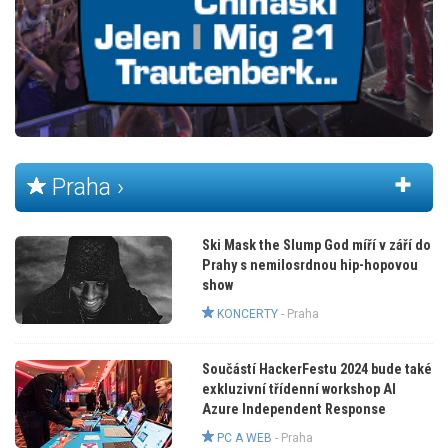
Praha ›
Ski Mask the Slump God míří v září do
Prahy s nemilosrdnou hip-hopovou
show
KONCERTY
-
Praha
Součástí HackerFestu 2024 bude také
exkluzivní třídenní workshop AI
Azure Independent Response
PC A WEB
-
Praha