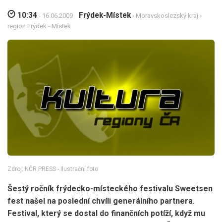
10:34
Frýdek-Místek
- 16.06.2009
›
Moravskoslezský kraj
›
region Frýdek - Místek
Zdroj: NČR PRESS - Ilustrační foto
Šestý ročník frýdecko-místeckého festivalu Sweetsen
fest našel na poslední chvíli generálního partnera.
Festival, který se dostal do finančních potíží, když mu