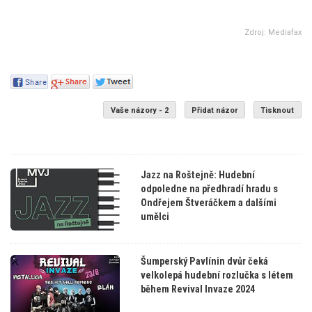
Zdroj: Mediafax
Vaše názory - 2
Přidat názor
Tisknout
Jazz na Roštejně: Hudební
odpoledne na předhradí hradu s
Ondřejem Štveráčkem a dalšími
umělci
Šumperský Pavlínin dvůr čeká
velkolepá hudební rozlučka s létem
během Revival Invaze 2024