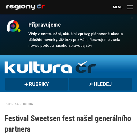
MENU
×
AKTUALITY
Připravujeme
KULTURA
Vždy v centru dění, aktuální zprávy, plánované akce a
důležité novinky.
Již brzy pro Vás připravujeme zcela
novou podobu našeho zpravodajství
SPORT
CESTOVÁNÍ
MAGAZÍN
RUBRIKY
HLEDEJ
DALŠÍ
REGION
RUBRIKA ›
HUDBA
Festival Sweetsen fest našel generálního
partnera