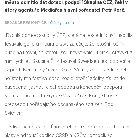
město odmítlo dát dotaci, podpoří Skupina ČEZ, řekl v
úterý agentuře Mediafax hlavní pořadatel Petr Korč.
REDAKCE REGIONY ČR
/
Články autora
"Rychlá pomoc skupiny ČEZ, která na poslední chvíli nabídla
festivalu generální partnerství, zaručuje, že letošní ročník
bude na úrovni, na kterou jsou návštěvníci i účinkující zvyklí z
minulých let. Skupina ČEZ festival Sweetsen fest podpořila
již před dvěma lety," uvedl Korč. "Věřím, že po šesti letech
nejistoty má festival šanci vedle letošní záštity získat do
budoucna i jasnou, dlouhodobou a koncepční podporu
statutárního města Frýdek-Místek,“ řekl Korč, který je
předsedou pořádajícího občanského sdružení Pod
Svícnem.
Festival se dostal do finančních potíží poté, co zastupitelé
hlasy vládnoucí koalice
ČSSD
a KSČM rozhodli, že