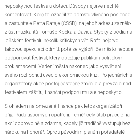
neposkytnou festivalu dotaci. Důvody nejprve nechtěli
komentovat. Korč to označil za pomstu vlivného poslance
a zastupitele Petra Rafaje (
ČSSD
), na jehož adresu zaznělo
z úst muzikantů Tomáše Kočka a Davida Stypky z pódia na
loňském festivalu několik kritických vět. Rafaj nejprve
takovou spekulaci odmítl, poté se vyjádřil, že město nebude
podporovat festival, který obtěžuje publikum politickými
proklamacemi. Vedení města nakonec jako vysvětlení
svého rozhodnutí uvedlo ekonomickou krizi. Po jednáních s
organizátory akce postoj částečně změnilo a převzalo nad
festivalem záštitu, finanční podporu mu ale neposkytlo.
S ohledem na omezené finance pak letos organizátoři
přijali řadu úsporných opatření. Téměř celý štáb pracuje na
akci dobrovolně a zdarma, kapely již tradičně vystupují bez
nároku na honorář. Oproti původním plánům pořadatelé