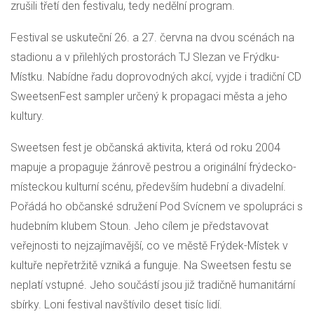
zrušili třetí den festivalu, tedy nedělní program.
Festival se uskuteční 26. a 27. června na dvou scénách na
stadionu a v přilehlých prostorách TJ Slezan ve Frýdku-
Místku. Nabídne řadu doprovodných akcí, vyjde i tradiční CD
SweetsenFest sampler určený k propagaci města a jeho
kultury.
Sweetsen fest je občanská aktivita, která od roku 2004
mapuje a propaguje žánrově pestrou a originální frýdecko-
místeckou kulturní scénu, především hudební a divadelní.
Pořádá ho občanské sdružení Pod Svícnem ve spolupráci s
hudebním klubem Stoun. Jeho cílem je představovat
veřejnosti to nejzajímavější, co ve městě Frýdek-Místek v
kultuře nepřetržitě vzniká a funguje. Na Sweetsen festu se
neplatí vstupné. Jeho součástí jsou již tradičně humanitární
sbírky. Loni festival navštívilo deset tisíc lidí.