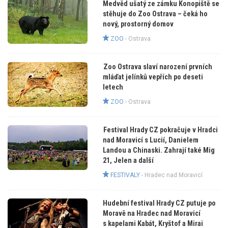
Medvěd ušatý ze zámku Konopiště se
stěhuje do Zoo Ostrava – čeká ho
nový, prostorný domov
ZOO
-
Ostrava
Zoo Ostrava slaví narození prvních
mláďat jelínků vepřích po deseti
letech
ZOO
-
Ostrava
Festival Hrady CZ pokračuje v Hradci
nad Moravicí s Lucií, Danielem
Landou a Chinaski. Zahrají také Mig
21, Jelen a další
FESTIVALY
-
Hradec nad Moravicí
Hudební festival Hrady CZ putuje po
Moravě na Hradec nad Moravicí
s kapelami Kabát, Kryštof a Mirai