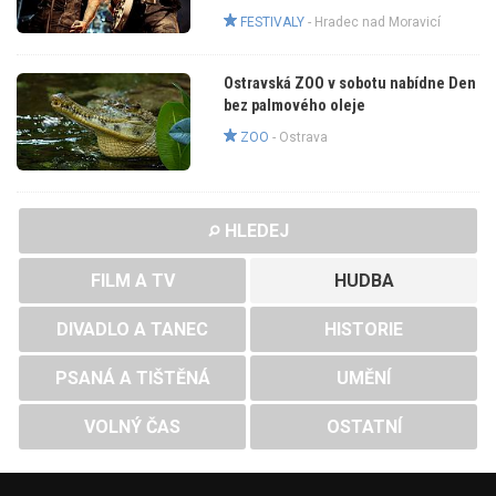
FESTIVALY
-
Hradec nad Moravicí
Ostravská ZOO v sobotu nabídne Den
bez palmového oleje
ZOO
-
Ostrava
HLEDEJ
FILM A TV
HUDBA
DIVADLO A TANEC
HISTORIE
PSANÁ A TIŠTĚNÁ
UMĚNÍ
VOLNÝ ČAS
OSTATNÍ