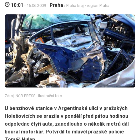
10:01
Praha
- 16.06.2009
›
Praha kraj
›
region Praha
Zdroj: NČR PRESS - Ilustrační foto
U benzínové stanice v Argentinské ulici v pražských
Holešovicích se srazila v pondělí před pátou hodinou
odpoledne čtyři auta, zanedlouho o několik metrů dál
boural motorkář. Potvrdil to mluvčí pražské policie
Tomáš Hulan.