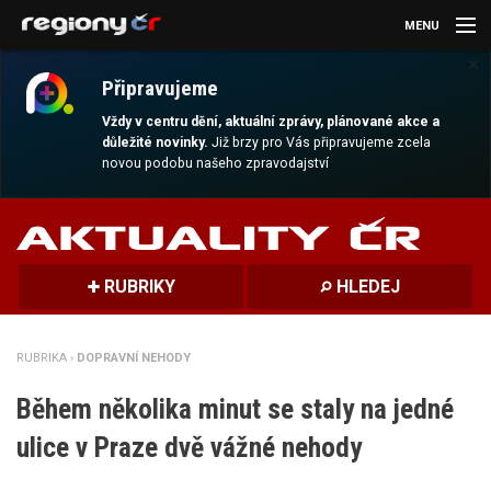
MENU
×
AKTUALITY
Připravujeme
KULTURA
Vždy v centru dění, aktuální zprávy, plánované akce a
důležité novinky.
Již brzy pro Vás připravujeme zcela
novou podobu našeho zpravodajství
SPORT
CESTOVÁNÍ
MAGAZÍN
RUBRIKY
HLEDEJ
DALŠÍ
RUBRIKA ›
DOPRAVNÍ NEHODY
REGION
Během několika minut se staly na jedné
ulice v Praze dvě vážné nehody