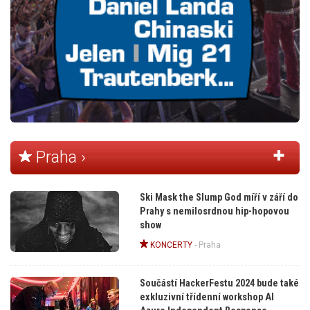
Praha ›
Ski Mask the Slump God míří v září do
Prahy s nemilosrdnou hip-hopovou
show
KONCERTY
-
Praha
Součástí HackerFestu 2024 bude také
exkluzivní třídenní workshop AI