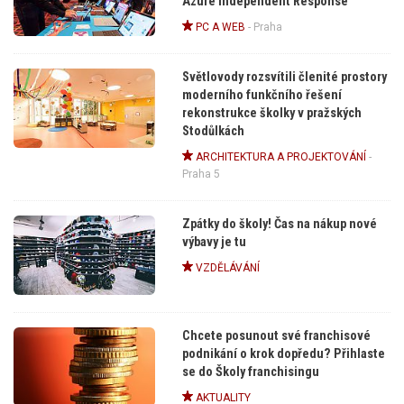
Azure Independent Response
PC A WEB
-
Praha
Světlovody rozsvítili členité prostory
moderního funkčního řešení
rekonstrukce školky v pražských
Stodůlkách
ARCHITEKTURA A PROJEKTOVÁNÍ
-
Praha 5
Zpátky do školy! Čas na nákup nové
výbavy je tu
VZDĚLÁVÁNÍ
Chcete posunout své franchisové
podnikání o krok dopředu? Přihlaste
se do Školy franchisingu
AKTUALITY