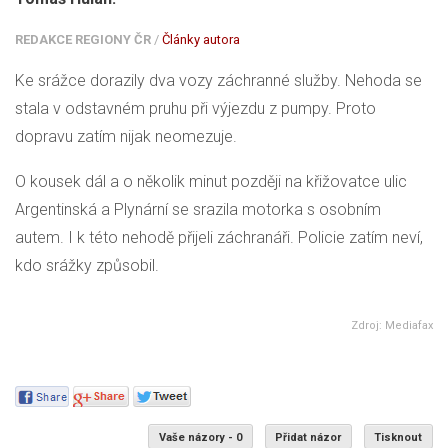
REDAKCE REGIONY ČR
/
Články autora
Ke srážce dorazily dva vozy záchranné služby. Nehoda se
stala v odstavném pruhu při výjezdu z pumpy. Proto
dopravu zatím nijak neomezuje.
O kousek dál a o několik minut později na křižovatce ulic
Argentinská a Plynární se srazila motorka s osobním
autem. I k této nehodě přijeli záchranáři. Policie zatím neví,
kdo srážky způsobil.
Zdroj: Mediafax
Vaše názory - 0
Přidat názor
Tisknout