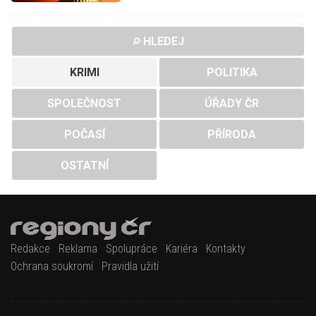
HLEDEJ
KRIMI
POLITIKA
SPOLEČNOST
ÚŘADY ČR
POČASÍ
PŘÍRODA
OSTATNÍ
Redakce
Reklama
Spolupráce
Kariéra
Kontakty
Ochrana soukromí
Pravidla užití