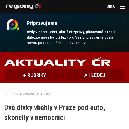
MENU
×
AKTUALITY
Připravujeme
KULTURA
Vždy v centru dění, aktuální zprávy, plánované akce a
důležité novinky.
Již brzy pro Vás připravujeme zcela
novou podobu našeho zpravodajství
SPORT
CESTOVÁNÍ
MAGAZÍN
RUBRIKY
HLEDEJ
DALŠÍ
RUBRIKA ›
DOPRAVNÍ NEHODY
REGION
Dvě dívky vběhly v Praze pod auto,
skončily v nemocnici