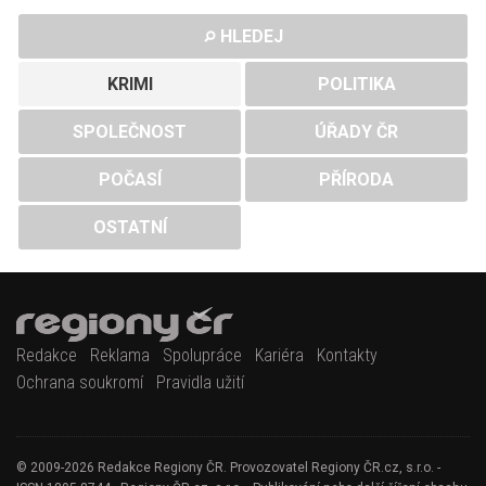
HLEDEJ
KRIMI
POLITIKA
SPOLEČNOST
ÚŘADY ČR
POČASÍ
PŘÍRODA
OSTATNÍ
Redakce
Reklama
Spolupráce
Kariéra
Kontakty
Ochrana soukromí
Pravidla užití
© 2009-2026 Redakce Regiony ČR. Provozovatel Regiony ČR.cz, s.r.o. -