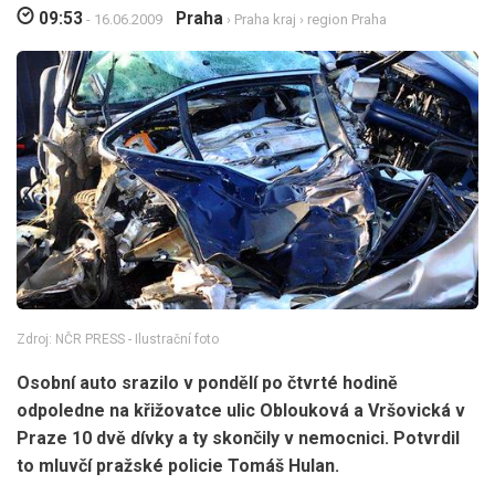
09:53
Praha
- 16.06.2009
›
Praha kraj
›
region Praha
Zdroj: NČR PRESS - Ilustrační foto
Osobní auto srazilo v pondělí po čtvrté hodině
odpoledne na křižovatce ulic Oblouková a Vršovická v
Praze 10 dvě dívky a ty skončily v nemocnici. Potvrdil
to mluvčí pražské policie Tomáš Hulan.