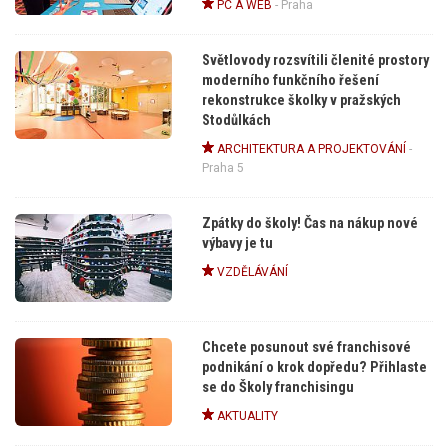
PC A WEB
-
Praha
Světlovody rozsvítili členité prostory
moderního funkčního řešení
rekonstrukce školky v pražských
Stodůlkách
ARCHITEKTURA A PROJEKTOVÁNÍ
-
Praha 5
Zpátky do školy! Čas na nákup nové
výbavy je tu
VZDĚLÁVÁNÍ
Chcete posunout své franchisové
podnikání o krok dopředu? Přihlaste
se do Školy franchisingu
AKTUALITY