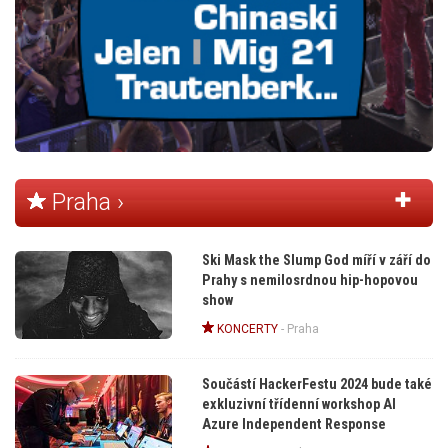
Praha ›
Ski Mask the Slump God míří v září do
Prahy s nemilosrdnou hip-hopovou
show
KONCERTY
-
Praha
Součástí HackerFestu 2024 bude také
exkluzivní třídenní workshop AI
Azure Independent Response