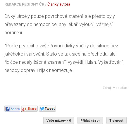
REDAKCE REGIONY ČR
/
Články autora
Dívky utrpěly pouze povrchové zranění, ale přesto byly
převezeny do nemocnice, aby lékaři vyloučili vážnější
poranění.
"Podle prvotního vyšetřovaní dívky vběhly do silnice bez
jakéhokoli varování. Stalo se tak sice na přechodu, ale
řidičce nedaly žádné znamení," vysvětlil Hulan. Vyšetřování
nehody dopravu nijak neomezuje.
Zdroj: Mediafax
Vaše názory - 0
Přidat názor
Tisknout