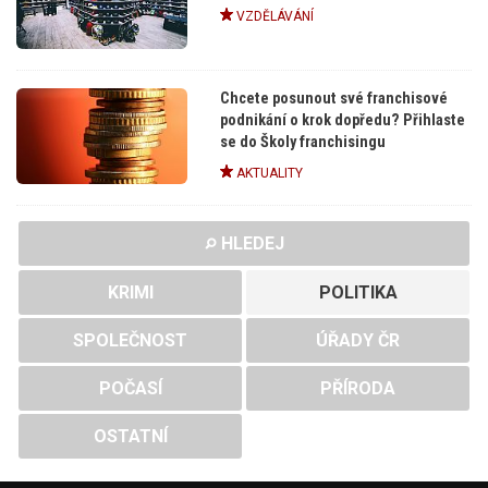
VZDĚLÁVÁNÍ
Chcete posunout své franchisové
podnikání o krok dopředu? Přihlaste
se do Školy franchisingu
AKTUALITY
HLEDEJ
KRIMI
POLITIKA
SPOLEČNOST
ÚŘADY ČR
POČASÍ
PŘÍRODA
OSTATNÍ