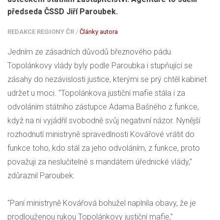
předseda ČSSD Jiří Paroubek.
REDAKCE REGIONY ČR
/
Články autora
Jedním ze zásadních důvodů březnového pádu
Topolánkovy vlády byly podle Paroubka i stupňující se
zásahy do nezávislosti justice, kterými se prý chtěl kabinet
udržet u moci. "Topolánkova justiční mafie stála i za
odvoláním státního zástupce Adama Bašného z funkce,
když na ni vyjádřil svobodně svůj negativní názor. Nynější
rozhodnutí ministryně spravedlnosti Kovářové vrátit do
funkce toho, kdo stál za jeho odvoláním, z funkce, proto
považuji za neslučitelné s mandátem úřednické vlády,"
zdůraznil Paroubek.
"Paní ministryně Kovářová bohužel naplnila obavy, že je
prodlouženou rukou Topolánkovy justiční mafie,"