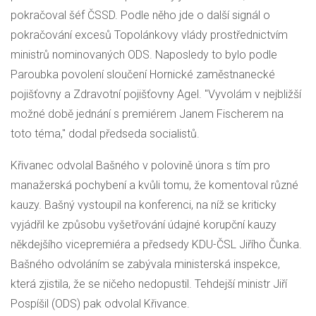
pokračoval šéf
ČSSD
. Podle něho jde o další signál o
pokračování excesů Topolánkovy vlády prostřednictvím
ministrů nominovaných
ODS
. Naposledy to bylo podle
Paroubka povolení sloučení Hornické zaměstnanecké
pojišťovny a Zdravotní pojišťovny Agel. "Vyvolám v nejbližší
možné době jednání s premiérem Janem Fischerem na
toto téma," dodal předseda socialistů.
Křivanec odvolal Bašného v polovině února s tím pro
manažerská pochybení a kvůli tomu, že komentoval různé
kauzy. Bašný vystoupil na konferenci, na níž se kriticky
vyjádřil ke způsobu vyšetřování údajné korupční kauzy
někdejšího vicepremiéra a předsedy
KDU-ČSL
Jiřího Čunka.
Bašného odvoláním se zabývala ministerská inspekce,
která zjistila, že se ničeho nedopustil. Tehdejší ministr Jiří
Pospíšil (
ODS
) pak odvolal Křivance.