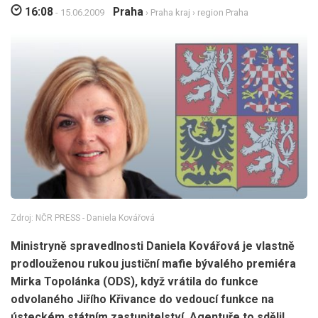
16:08
Praha
- 15.06.2009
›
Praha kraj
›
region Praha
Zdroj: NČR PRESS - Daniela Kovářová
Ministryně spravedlnosti Daniela Kovářová je vlastně
prodlouženou rukou justiční mafie bývalého premiéra
Mirka Topolánka (ODS), když vrátila do funkce
odvolaného Jiřího Křivance do vedoucí funkce na
ústeckém státním zastupitelství. Agentuře to sdělil