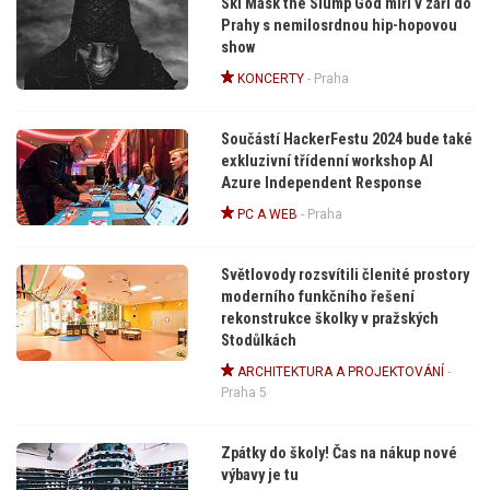
Ski Mask the Slump God míří v září do
Prahy s nemilosrdnou hip-hopovou
show
KONCERTY
-
Praha
Součástí HackerFestu 2024 bude také
exkluzivní třídenní workshop AI
Azure Independent Response
PC A WEB
-
Praha
Světlovody rozsvítili členité prostory
moderního funkčního řešení
rekonstrukce školky v pražských
Stodůlkách
ARCHITEKTURA A PROJEKTOVÁNÍ
-
Praha 5
Zpátky do školy! Čas na nákup nové
výbavy je tu