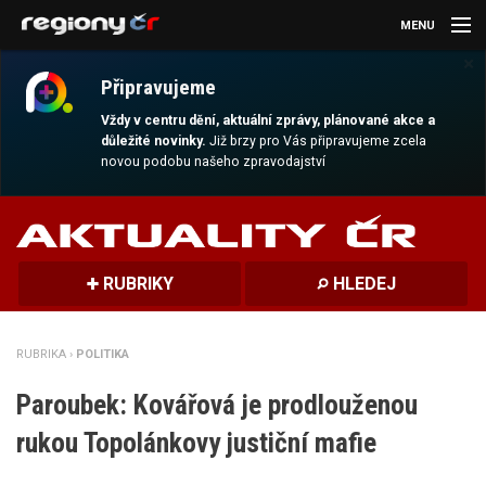
MENU
×
AKTUALITY
Připravujeme
KULTURA
Vždy v centru dění, aktuální zprávy, plánované akce a
důležité novinky.
Již brzy pro Vás připravujeme zcela
novou podobu našeho zpravodajství
SPORT
CESTOVÁNÍ
MAGAZÍN
RUBRIKY
HLEDEJ
DALŠÍ
RUBRIKA ›
POLITIKA
REGION
Paroubek: Kovářová je prodlouženou
rukou Topolánkovy justiční mafie