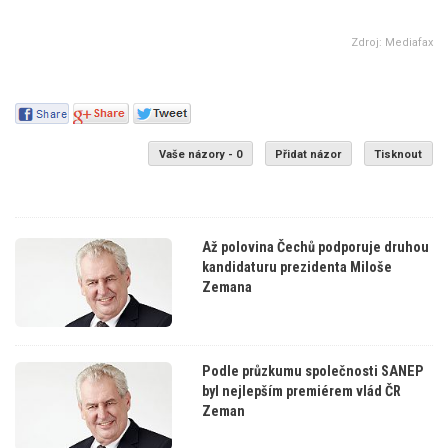
Zdroj: Mediafax
Vaše názory - 0
Přidat názor
Tisknout
Až polovina Čechů podporuje druhou
kandidaturu prezidenta Miloše
Zemana
Podle průzkumu společnosti SANEP
byl nejlepším premiérem vlád ČR
Zeman