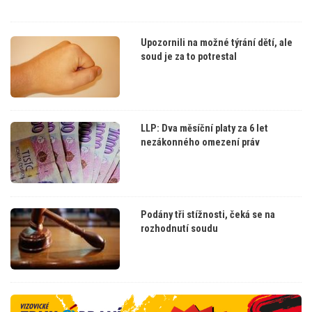
Upozornili na možné týrání dětí, ale
soud je za to potrestal
LLP: Dva měsíční platy za 6 let
nezákonného omezení práv
Podány tři stížnosti, čeká se na
rozhodnutí soudu