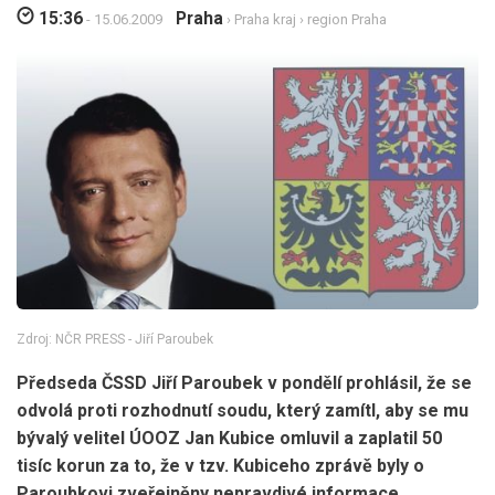
15:36
Praha
- 15.06.2009
›
Praha kraj
›
region Praha
Zdroj: NČR PRESS - Jiří Paroubek
Předseda ČSSD Jiří Paroubek v pondělí prohlásil, že se
odvolá proti rozhodnutí soudu, který zamítl, aby se mu
bývalý velitel ÚOOZ Jan Kubice omluvil a zaplatil 50
tisíc korun za to, že v tzv. Kubiceho zprávě byly o
Paroubkovi zveřejněny nepravdivé informace.