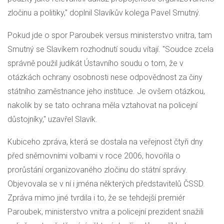
zločinu a politiky," doplnil Slavíkův kolega Pavel Smutný.
Pokud jde o spor Paroubek versus ministerstvo vnitra, tam
Smutný se Slavíkem rozhodnutí soudu vítají. "Soudce zcela
správně použil judikát Ústavního soudu o tom, že v
otázkách ochrany osobnosti nese odpovědnost za činy
státního zaměstnance jeho instituce. Je ovšem otázkou,
nakolik by se tato ochrana měla vztahovat na policejní
důstojníky," uzavřel Slavík.
Kubiceho zpráva, která se dostala na veřejnost čtyři dny
před sněmovními volbami v roce 2006, hovořila o
prorůstání organizovaného zločinu do státní správy.
Objevovala se v ní i jména některých představitelů
ČSSD
.
Zpráva mimo jiné tvrdila i to, že se tehdejší premiér
Paroubek, ministerstvo vnitra a policejní prezident snažili