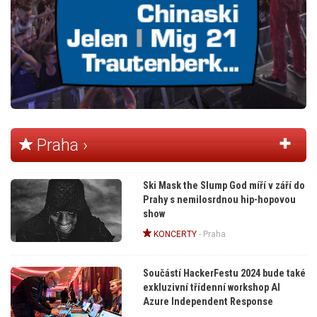
Praha ›
Ski Mask the Slump God míří v září do
Prahy s nemilosrdnou hip-hopovou
show
KONCERTY
-
Praha
Součástí HackerFestu 2024 bude také
exkluzivní třídenní workshop AI
Azure Independent Response