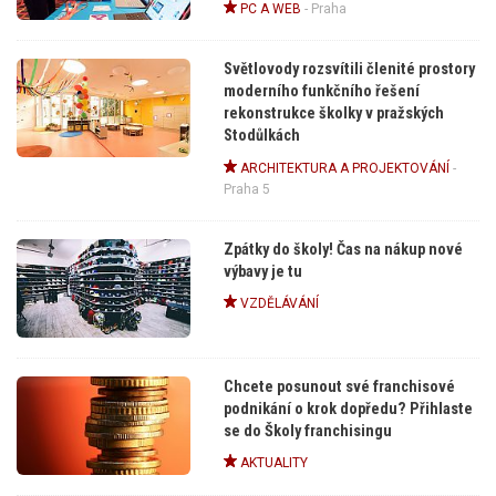
PC A WEB
-
Praha
Světlovody rozsvítili členité prostory
moderního funkčního řešení
rekonstrukce školky v pražských
Stodůlkách
ARCHITEKTURA A PROJEKTOVÁNÍ
-
Praha 5
Zpátky do školy! Čas na nákup nové
výbavy je tu
VZDĚLÁVÁNÍ
Chcete posunout své franchisové
podnikání o krok dopředu? Přihlaste
se do Školy franchisingu
AKTUALITY