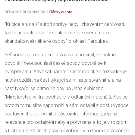
REDAKCE REGIONY ČR
/
Články autora
"Kubice ani další autoři zprávy nebyli zbaveni mlčenlivosti,
takže nepostupovali v souladu se zákonem a také
skandalizovali některé osoby," prohlásil Paroubek.
Šéf sociálních demokratů zároveň potvrdil, že pokud
odvolání neodsouhlasí české soudy, odvolá se k
evropskému. Advokát Jaromír Císař dodal, že rozsudek je
nutné rozdělit na část týkající se ministerstva vnitra a na
část týkající se přímo žaloby na Jana Kubiceho.
"Ministerstvo vnitra pochybilo v odtajnění materiálů, Kubice
potom tomu silně napomohl a sám odtajnil z postu vysoce
postaveného policejního důstojníka informace, jejichž
relevance pro odtajnění nebyla potvrzena a to je v rozporu
s Listinou základních práv a svobod i v rozporu se zákonem