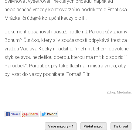
ovlivňovat vyšetřování některých případů, například
neobjasněné vraždy kontroverzního podnikatele Františka
Mrázka, či údajně korupční kauzy biolíh.
Dokument obsahoval i pasáž, podle níž Paroubkův známý
Bohumír Ďuričko, který si v současnosti odpykává trest za
vraždu Václava Kočky mladšího, "měl mít během dovolené
styk se svou nezletilou dcerou, kterou má mít k dispozici i
Paroubek". Paroubek prý také tlačil na ministra vnitra, aby
byl vzat do vazby podnikatel Tomáš Pitr.
Zdroj: Mediafax
Vaše názory - 1
Přidat názor
Tisknout