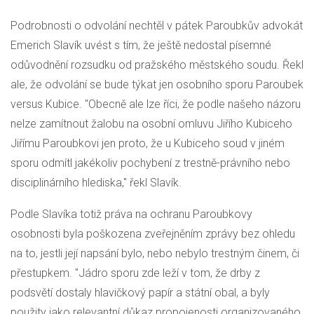
Podrobnosti o odvolání nechtěl v pátek Paroubkův advokát
Emerich Slavík uvést s tím, že ještě nedostal písemné
odůvodnění rozsudku od pražského městského soudu. Řekl
ale, že odvolání se bude týkat jen osobního sporu Paroubek
versus Kubice. "Obecně ale lze říci, že podle našeho názoru
nelze zamítnout žalobu na osobní omluvu Jiřího Kubiceho
Jiřímu Paroubkovi jen proto, že u Kubiceho soud v jiném
sporu odmítl jakékoliv pochybení z trestně-právního nebo
disciplinárního hlediska," řekl Slavík.
Podle Slavíka totiž práva na ochranu Paroubkovy
osobnosti byla poškozena zveřejněním zprávy bez ohledu
na to, jestli její napsání bylo, nebo nebylo trestným činem, či
přestupkem. "Jádro sporu zde leží v tom, že drby z
podsvětí dostaly hlavičkový papír a státní obal, a byly
použity jako relevantní důkaz propojenosti organizovaného