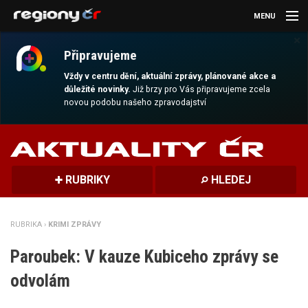
MENU
×
AKTUALITY
Připravujeme
KULTURA
Vždy v centru dění, aktuální zprávy, plánované akce a
důležité novinky.
Již brzy pro Vás připravujeme zcela
novou podobu našeho zpravodajství
SPORT
CESTOVÁNÍ
MAGAZÍN
RUBRIKY
HLEDEJ
DALŠÍ
RUBRIKA ›
KRIMI ZPRÁVY
REGION
Paroubek: V kauze Kubiceho zprávy se
odvolám