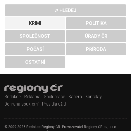
HLEDEJ
KRIMI
POLITIKA
SPOLEČNOST
ÚŘADY ČR
POČASÍ
PŘÍRODA
OSTATNÍ
Redakce
Reklama
Spolupráce
Kariéra
Kontakty
Ochrana soukromí
Pravidla užití
© 2009-2026 Redakce Regiony ČR. Provozovatel Regiony ČR.cz, s.r.o. -