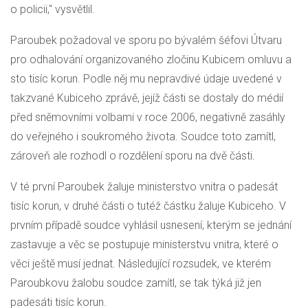
o policii," vysvětlil.
Paroubek požadoval ve sporu po bývalém šéfovi Útvaru
pro odhalování organizovaného zločinu Kubicem omluvu a
sto tisíc korun. Podle něj mu nepravdivé údaje uvedené v
takzvané Kubiceho zprávě, jejíž části se dostaly do médií
před sněmovními volbami v roce 2006, negativně zasáhly
do veřejného i soukromého života. Soudce toto zamítl,
zároveň ale rozhodl o rozdělení sporu na dvě části.
V té první Paroubek žaluje ministerstvo vnitra o padesát
tisíc korun, v druhé části o tutéž částku žaluje Kubiceho. V
prvním případě soudce vyhlásil usnesení, kterým se jednání
zastavuje a věc se postupuje ministerstvu vnitra, které o
věci ještě musí jednat. Následující rozsudek, ve kterém
Paroubkovu žalobu soudce zamítl, se tak týká již jen
padesáti tisíc korun.