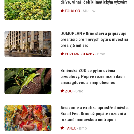
dříve, vinaři čelí klimatickým výzvám
FOLKLÓR
-
Mikulov
DOMOPLAN v Brně staví a připravuje
přes tisíc prémiových bytů s investicí
přes 7,5 miliard
POZEMNÍ STAVBY
-
Brno
Brněnská ZOO se pyšní dvěma
prvochovy. Poprvé rozmnožili dasii
smaragdovou a zmiji obecnou
ZOO
-
Brno
Amazonie a exotika uprostřed města.
Brasil Fest Brno už popáté rozezní a
roztančí moravskou metropoli
TANEC
-
Brno