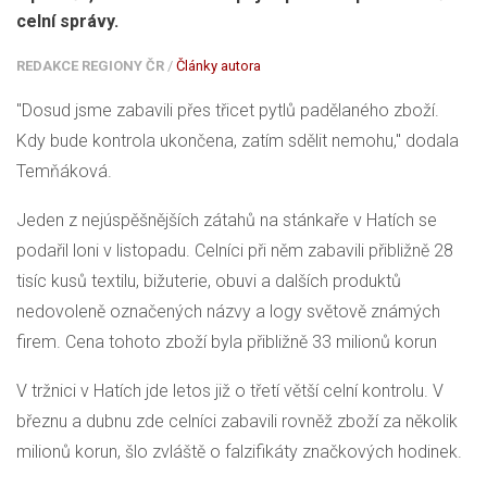
celní správy.
REDAKCE REGIONY ČR
/
Články autora
"Dosud jsme zabavili přes třicet pytlů padělaného zboží.
Kdy bude kontrola ukončena, zatím sdělit nemohu," dodala
Temňáková.
Jeden z nejúspěšnějších zátahů na stánkaře v Hatích se
podařil loni v listopadu. Celníci při něm zabavili přibližně 28
tisíc kusů textilu, bižuterie, obuvi a dalších produktů
nedovoleně označených názvy a logy světově známých
firem. Cena tohoto zboží byla přibližně 33 milionů korun
V tržnici v Hatích jde letos již o třetí větší celní kontrolu. V
březnu a dubnu zde celníci zabavili rovněž zboží za několik
milionů korun, šlo zvláště o falzifikáty značkových hodinek.