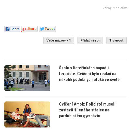
Zdroj: Mediafax
Vaše názory - 1
Přidat názor
Tisknout
Školu v Kateřinkách napadli
teroristé. Cvičení bylo reakcí na
několik podobných útoků ve světě
Cvičení Amok: Policisté museli
zastavit šíleného střelce na
pardubickém gymnáziu