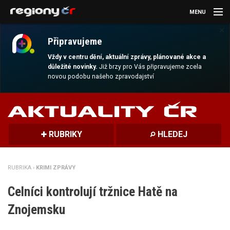
MENU
×
AKTUALITY
Připravujeme
KULTURA
Vždy v centru dění, aktuální zprávy, plánované akce a
důležité novinky.
Již brzy pro Vás připravujeme zcela
novou podobu našeho zpravodajství
SPORT
CESTOVÁNÍ
MAGAZÍN
RUBRIKY
HLEDEJ
DALŠÍ
RUBRIKA ›
KRIMI ZPRÁVY
REGION
Celníci kontrolují tržnice Hatě na
Znojemsku