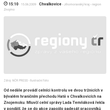
15:10
Chvalkovice
- 15.06.2009
›
Jihomoravský kraj
›
region
Znojmo
Zdroj: NČR PRESS - Ilustrační foto
Od neděle provádí celníci kontrolu ve dvou tržnicích v
bývalém hraničním přechodu Hatě v Chvalkovicích na
Znojemsku. Mluvčí celní správy Lada Temňáková řekla
v pondělí, že se do akce zapojilo padesát pracovníků