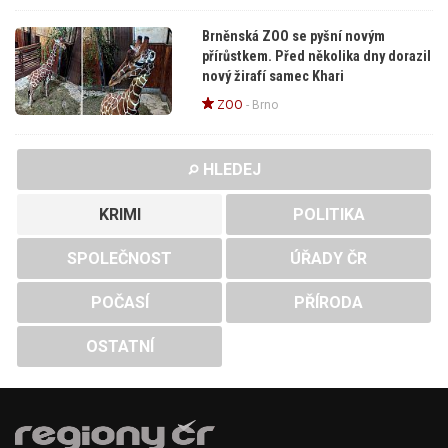
Brněnská ZOO se pyšní novým
přírůstkem. Před několika dny dorazil
nový žirafí samec Khari
ZOO
-
Brno
HLEDEJ
KRIMI
POLITIKA
SPOLEČNOST
ÚŘADY ČR
POČASÍ
PŘÍRODA
OSTATNÍ