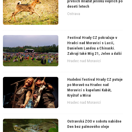
prvních mláďat jelínků vepřích po
deseti letech
Ostrava
Festival Hrady CZ pokračuje v
Hradci nad Moravicí s Lucií,
Danielem Landou a Chinaski.
Zahrají také Mig 21, Jelen a další
Hradec nad Moravicí
Hudební festival Hrady CZ putuje
po Moravě na Hradec nad
Moravicí s kapelami Kabát,
Kryštof a Mirai
Hradec nad Moravicí
Ostravská ZOO v sobotu nabídne
Den bez palmového oleje