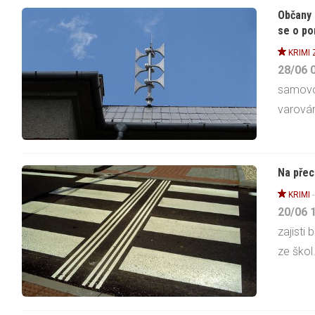
Občany 
se o po
KRIMI
28/06
samovo
varován
Na přec
KRIMI
20/06
zajisti
ze škol.