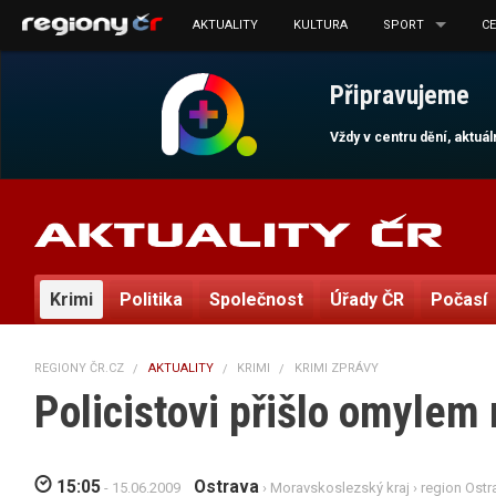
AKTUALITY
KULTURA
SPORT
C
Připravujeme
Vždy v centru dění, aktuá
Krimi
Politika
Společnost
Úřady ČR
Počasí
REGIONY ČR.CZ
AKTUALITY
KRIMI
KRIMI ZPRÁVY
Policistovi přišlo omylem
15:05
Ostrava
- 15.06.2009
›
Moravskoslezský kraj
›
region Ostr