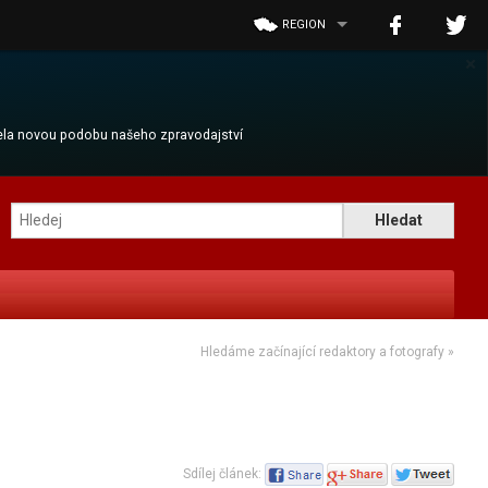
REGION
×
cela novou podobu našeho zpravodajství
Hledáme začínající redaktory a fotografy
»
Sdílej článek: