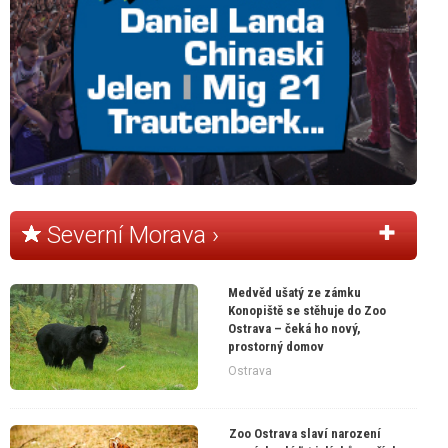
Severní Morava ›
Medvěd ušatý ze zámku
Konopiště se stěhuje do Zoo
Ostrava – čeká ho nový,
prostorný domov
Ostrava
Zoo Ostrava slaví narození