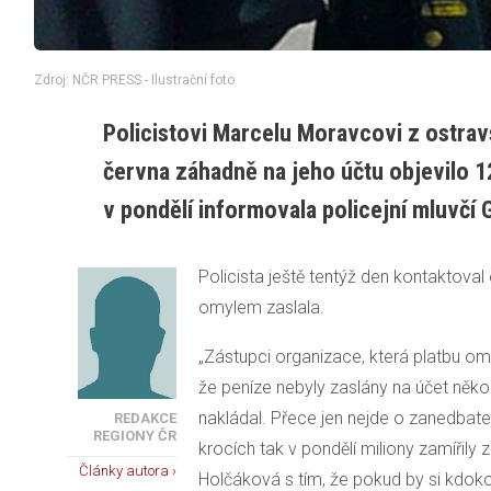
Zdroj: NČR PRESS - Ilustrační foto
Policistovi Marcelu Moravcovi z ostravs
června záhadně na jeho účtu objevilo 1
v pondělí informovala policejní mluvčí 
Policista ještě tentýž den kontaktoval
omylem zaslala.
„Zástupci organizace, která platbu om
že peníze nebyly zaslány na účet něk
nakládal. Přece jen nejde o zanedbate
REDAKCE
REGIONY ČR
krocích tak v pondělí miliony zamířily 
Články autora ›
Holčáková s tím, že pokud by si kdok