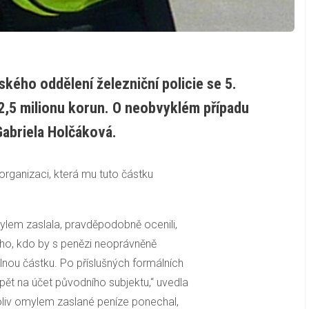
kého oddělení železniční policie se 5.
2,5 milionu korun. O neobvyklém případu
Gabriela Holčáková.
 organizaci, která mu tuto částku
ylem zaslala, pravděpodobně ocenili,
oho, kdo by s penězi neoprávněně
lnou částku. Po příslušných formálních
zpět na účet původního subjektu,“ uvedla
oliv omylem zaslané peníze ponechal,