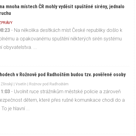
na mnoha místech ČR mohly vyděsit spuštěné sirény, jednalo
ruchu
 ZPRÁVY
08:23
- Na několika desítkách míst České republiky došlo k
lnému a opakovanému spuštění některých sirén systému
í obyvatelstva. ...
hodech v Rožnově pod Radhoštěm budou tzv. pověřené osoby
-
Zlínský
|
Vsetín
| Rožnov pod Radhoštěm
11:03
- Uvolnit ruce strážníkům městské policie a zároveň
 bezpečnost dětem, které přes rušné komunikace chodí do a
 To je hlavní ...