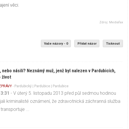
jení věci.
Zdroj: Mediafax
Vaše názory - 0
Přidat názor
Tisknout
 nebo násilí? Neznámý muž, jenž byl nalezen v Pardubicích,
 život
 ZPRÁVY
-
Pardubický
|
Pardubice
| Pardubice
13:31
- V úterý 5. listopadu 2013 před půl sedmou hodinou
ijali kriminalisté oznámení, že zdravotnická záchranná služba
transportuje ...