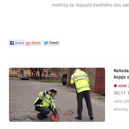
mohl by se dopustit trestného činu zata
Nehoda,
bojuje o
KRIMI
05/11
ráno př
letecky 